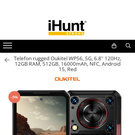
Toate Produsele
TELEFOANE & TABLETE IHUNT
Telefoane iHunt
Smartphone
Telefoane Rezistente
Telefon rugged Oukitel WP56, 5G, 6.8" 120Hz,
12GB RAM, 512GB, 16000mAh, NFC, Android
Telefoane Butoane
15, Red
Boxe Portabile
Casti Audio
Accesorii telefoane
-5%
Huse protectie
Smartwatch
Accesorii smartwatch
ELECTROCASNICE
Aparate de Gătit