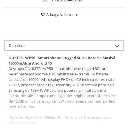
Roboți Gradină
Roboți Piscină
Adauga la Favorite
Accesorii Consumabile
Uscătoare
Uscătoare Haine
Lăzi Frigorifice
Descriere
Coșuri de gunoi
OUKITEL WP56 - Smartphone Rugged 5G cu Baterie Masivă
INGRIJIRE PERSONALA
16000mAh și Android 15
Descoperă OUKITEL WP56 - smartphone-ul rugged 5G care
Uscătoare de Păr
redefinește autonomia și durabilitatea extremă. Cu bateria
Plăci de Îndreptat Părul
colosală de 16000mAh, display FHD+ de 6.8 inch cu refresh rate
120Hz, procesor MediaTek Dimensity 7050 și cameră principală
SPA
Samsung de 108MP, WP56 oferă putere nelimitată pentru
aventurile tale. Lampă camping super-bright integrată, speaker
CASA, GRADINA SI BRICOLAJ
de 128dB și încărcare rapidă 45W completează pachetul perfect
Sigurante inteligente
pentru exterior.
Camere de supraveghere
Baterie Gigantică 16000mAh - Putere de Durată pentru
Climatizare
Viața Ta Activă