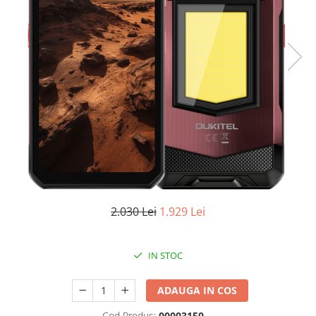
Oală sub Presiune
Slow Cooker
Grătar Grill
Gătit cu Aburi
Storcător
Deshidratoare
Blender
Aparate de Cafea
Aspiratoare Verticale
Friteuze Aer Cald / Air Fryer
2.030 Lei
1.929 Lei
Mașini de Spălat
Mașini de Spălat Vase
Mașini de Spălat Rufe
IN STOC
Roboți Curătenie
ADAUGA IN COS
Roboți Aspirator
Roboți Geamuri
Cod Produs:
00003150