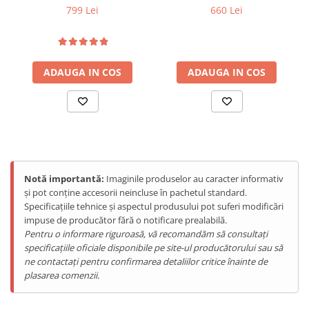
8GB), 128GB, NFC, RGB
10600mAh, Android 13, Red
799 Lei
660 Lei
Tablete Doogee
Ulefone Armor 33 Pro redefine ște conceptul de autonomie în
Light, IP68/IP69K, Android
Produse Hotwav
categoria smartphone-urilor rugged, oferind o baterie
15
colosală de 25500mAh care asigură până la 1380 ore
Telefoane Mobile Hotwav
standby sau 104 ore conversații continue. Combinat cu
Produse Unihertz
ADAUGA IN COS
ADAUGA IN COS
sistem dual-screen revoluționar, procesor MediaTek
Telefoane Mobile Unihertz
Dimensity 7300X flagship, cameră de viziune nocturnă 64MP
Tablete Unihertz
și difuzor ultra-puternic de 118dB, acest telefon reprezintă
Produse Blackview
soluția perfectă pentru profesioniști care necesită autonomie
Telefoane Mobile Blackview
extremă fără compromisuri la performanță.
Tablete Blackview
Notă importantă:
Imaginile produselor au caracter informativ
Casti Audio Blackview
Baterie Monumentală de 25500mAh -
și pot conține accesorii neincluse în pachetul standard.
Produse Fossibot
Record Absolut
Specificațiile tehnice și aspectul produsului pot suferi modificări
impuse de producător fără o notificare prealabilă.
Telefoane Mobile Fossibot
Pentru o informare riguroasă, vă recomandăm să consultați
Tablete Fossibot
specificațiile oficiale disponibile pe site-ul producătorului sau să
Produse Oukitel
ne contactați pentru confirmarea detaliilor critice înainte de
plasarea comenzii.
Telefoane Mobile Oukitel
Tablete Oukitel