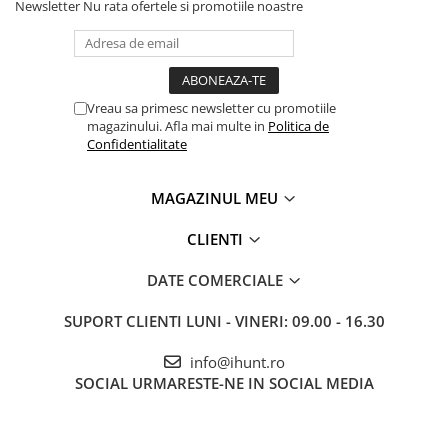
Newsletter
Nu rata ofertele si promotiile noastre
ENERGIE
Gift Card EV
STATII DE INCARCARE EV
Stații de Încărcare Rezidențiale /
Vreau sa primesc newsletter cu promotiile
Acasă
magazinului. Afla mai multe in
Politica de
Stații de Încărcare Comerciale /
Confidentialitate
Bateria de 25500mAh stabilește un nou record în industria
Profesionale
smartphone-urilor rugged, oferind autonomie de până la 57
zile în standby - aproape două luni fără încărcare. Cu 104
MAGAZINUL MEU
ore (peste 4 zile) de conversații continue sau utilizare
CLIENTI
intensivă de săptămâni întregi, acest telefon elimină complet
anxietatea autonomiei pentru profesioniști care lucrează în
DATE COMERCIALE
locații îndepărtate, expedițiii prelungite sau situații de
SUPORT CLIENTI
LUNI - VINERI: 09.00 - 16.30
urgență.
info@ihunt.ro
SOCIAL
URMARESTE-NE IN SOCIAL MEDIA