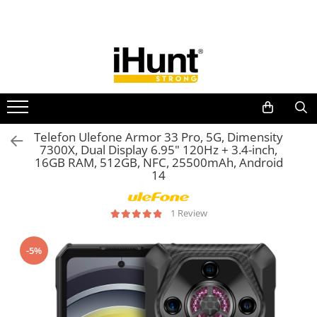
Toate Produsele
TELEFOANE & TABLETE IHUNT
Telefoane iHunt
Smartphone
Telefoane Rezistente
Telefon Ulefone Armor 33 Pro, 5G, Dimensity
7300X, Dual Display 6.95" 120Hz + 3.4-inch,
Telefoane Butoane
16GB RAM, 512GB, NFC, 25500mAh, Android
Boxe Portabile
14
Casti Audio
1 Review
Accesorii telefoane
Huse protectie
-5%
Smartwatch
Accesorii smartwatch
ELECTROCASNICE
Aparate de Gătit