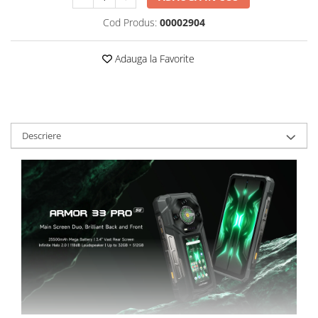
Roboți Gradină
Cod Produs:
00002904
Roboți Piscină
Accesorii Consumabile
Adauga la Favorite
Uscătoare
Uscătoare Haine
Lăzi Frigorifice
Coșuri de gunoi
Descriere
INGRIJIRE PERSONALA
Uscătoare de Păr
Plăci de Îndreptat Părul
SPA
CASA, GRADINA SI BRICOLAJ
Sigurante inteligente
Camere de supraveghere
Climatizare