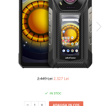
Oală sub Presiune
Slow Cooker
Grătar Grill
Gătit cu Aburi
Storcător
Deshidratoare
Blender
Aparate de Cafea
Aspiratoare Verticale
Friteuze Aer Cald / Air Fryer
Mașini de Spălat
2.449 Lei
2.327 Lei
Mașini de Spălat Vase
Mașini de Spălat Rufe
Roboți Curătenie
IN STOC
Roboți Aspirator
Roboți Geamuri
ADAUGA IN COS