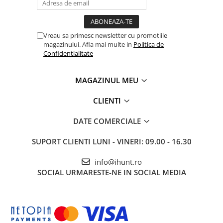
perfect pentru cele mai lungi aventuri.
Tablete Oukitel
Încărcare rapidă 66W pentru reîncărcări rapide când ai nevoie.
ENERGIE
Dimensiuni: 185.5mm x 85.5mm x 34mm
Gift Card EV
Greutate: 750g
Vreau sa primesc newsletter cu promotiile
Culoare: Phantom Black
magazinului. Afla mai multe in
Politica de
STATII DE INCARCARE EV
Confidentialitate
Stații de Încărcare Rezidențiale /
Acasă
MAGAZINUL MEU
Stații de Încărcare Comerciale /
Profesionale
CLIENTI
DATE COMERCIALE
SUPORT CLIENTI
LUNI - VINERI: 09.00 - 16.30
info@ihunt.ro
SOCIAL
URMARESTE-NE IN SOCIAL MEDIA
Procesor MediaTek Helio G100
Armor 33, alimentat de CPU-ul eficient octa-core de 6nm al