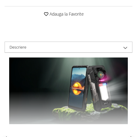
Roboți Gradină
Adauga la Favorite
Roboți Piscină
Accesorii Consumabile
Uscătoare
Uscătoare Haine
Descriere
Lăzi Frigorifice
Coșuri de gunoi
INGRIJIRE PERSONALA
Uscătoare de Păr
Plăci de Îndreptat Părul
SPA
CASA, GRADINA SI BRICOLAJ
Sigurante inteligente
Camere de supraveghere
Climatizare
Ulefone Armor 33 - Telefon Rugged cu Lumină LED Versatilă