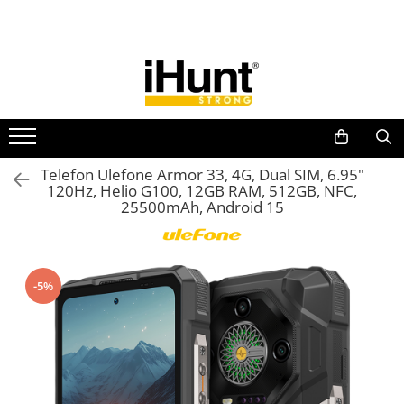
Toate Produsele
TELEFOANE & TABLETE IHUNT
Telefoane iHunt
Smartphone
Telefoane Rezistente
Telefon Ulefone Armor 33, 4G, Dual SIM, 6.95"
120Hz, Helio G100, 12GB RAM, 512GB, NFC,
Telefoane Butoane
25500mAh, Android 15
Boxe Portabile
Casti Audio
Accesorii telefoane
-5%
Huse protectie
Smartwatch
Accesorii smartwatch
ELECTROCASNICE
Aparate de Gătit