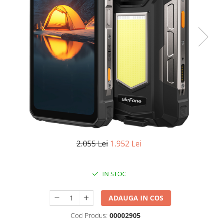
Oală sub Presiune
Slow Cooker
Grătar Grill
Gătit cu Aburi
Storcător
Deshidratoare
Blender
Aparate de Cafea
Aspiratoare Verticale
Friteuze Aer Cald / Air Fryer
2.055 Lei
1.952 Lei
Mașini de Spălat
Mașini de Spălat Vase
IN STOC
Mașini de Spălat Rufe
Roboți Curătenie
ADAUGA IN COS
Roboți Aspirator
Cod Produs:
00002905
Roboți Geamuri