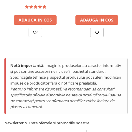
Lumina de Avertizare integrată în Armor 33 oferă alerte critice
15
Telefoane Mobile Doogee
pentru situații de urgență. O apăsare activează alarmele,
asigurându-te că ești întotdeauna pregătit să semnalezi pentru
Tablete Doogee
ajutor.
ADAUGA IN COS
ADAUGA IN COS
Produse Hotwav
Telefoane Mobile Hotwav
Produse Unihertz
Telefoane Mobile Unihertz
Tablete Unihertz
Produse Blackview
Notă importantă:
Imaginile produselor au caracter informativ
Telefoane Mobile Blackview
și pot conține accesorii neincluse în pachetul standard.
Specificațiile tehnice și aspectul produsului pot suferi modificări
Tablete Blackview
impuse de producător fără o notificare prealabilă.
Casti Audio Blackview
Pentru o informare riguroasă, vă recomandăm să consultați
Produse Fossibot
specificațiile oficiale disponibile pe site-ul producătorului sau să
ne contactați pentru confirmarea detaliilor critice înainte de
Telefoane Mobile Fossibot
plasarea comenzii.
Tablete Fossibot
Produse Oukitel
Baterie Mega de 25500mAh
Newsletter
Nu rata ofertele si promotiile noastre
Telefoane Mobile Oukitel
Același nivel de autonomie excepțională ca și modelul Pro,