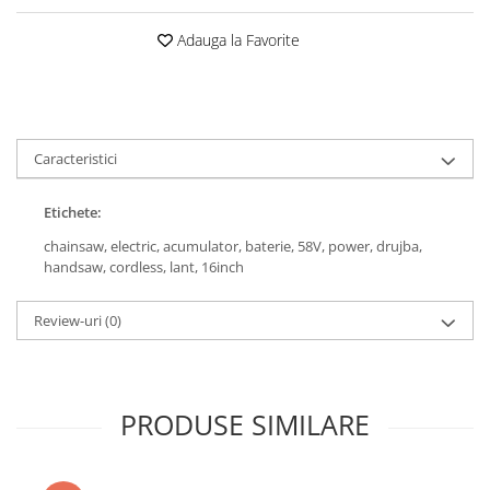
Roboți Gradină
Adauga la Favorite
Roboți Piscină
Accesorii Consumabile
Uscătoare
Uscătoare Haine
Caracteristici
Lăzi Frigorifice
Coșuri de gunoi
Etichete:
INGRIJIRE PERSONALA
chainsaw,
electric,
acumulator,
baterie,
58V,
power,
drujba,
Uscătoare de Păr
handsaw,
cordless,
lant,
16inch
Plăci de Îndreptat Părul
Review-uri
(0)
SPA
CASA, GRADINA SI BRICOLAJ
Sigurante inteligente
PRODUSE SIMILARE
Camere de supraveghere
Climatizare