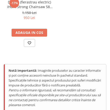
Purificatoare
Drujba (fierastrau electric)
-17%
iHunt Strong Chainsaw 58V
Power Station
Power
1.150 Lei
Seturi de duș
950 Lei
Utilaje gradina
PET SHOP
ADAUGA IN COS
Litiere Automate
Hrănitoare Inteligente
Accesorii Litiere
ALTI PRODUCATORI
Produse Ulefone
Notă importantă:
Imaginile produselor au caracter informativ
Telefoane Mobile Ulefone
și pot conține accesorii neincluse în pachetul standard.
Specificațiile tehnice și aspectul produsului pot suferi modificări
Tablete Ulefone
impuse de producător fără o notificare prealabilă.
Smartwatch Ulefone
Pentru o informare riguroasă, vă recomandăm să consultați
Casti Audio Ulefone
specificațiile oficiale disponibile pe site-ul producătorului sau să
Huse protectie Ulefone
ne contactați pentru confirmarea detaliilor critice înainte de
plasarea comenzii.
Produse Doogee