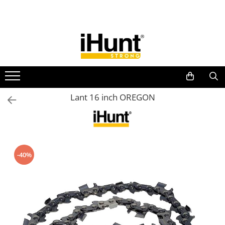
Toate Produsele
TELEFOANE & TABLETE IHUNT
Telefoane iHunt
Smartphone
Telefoane Rezistente
Lant 16 inch OREGON
Telefoane Butoane
Boxe Portabile
Casti Audio
Accesorii telefoane
-40%
Huse protectie
Smartwatch
Accesorii smartwatch
ELECTROCASNICE
Aparate de Gătit