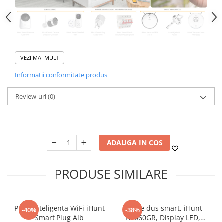
VEZI MAI MULT
DESCARCĂ APLICAȚIA iHunt Home
Informatii conformitate produs
Siguranta automata inteligenta cu contorizare iHunt
Review-uri
(0)
Home WIFI Smart
Metering Leakage Circuit Breaker 2P 16A
ADAUGA IN COS
PRODUSE SIMILARE
Priza inteligenta WiFi iHunt
Set de dus smart, iHunt
-40%
-38%
Smart Plug Alb
HP060GR, Display LED,