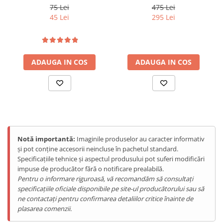
afișaj digital, 4 moduri de
75 Lei
475 Lei
Caracteristici:
curgere, ajustabil
45 Lei
295 Lei
Comanda prin internet - prin aplicația iHunt Home App
Poli: 2 (1P+N)
Contorizare: Da
Tensiune intrare: 120V/230V CA
Tensiune iesire: 120V/230V CA
ADAUGA IN COS
ADAUGA IN COS
Curent: 16A
Protectie diferentiala: Da
Standard WiFi: IEEE 802.11 b/n/g 2.4G Hz
Temperatura de functionare: -25°C to +65°C
Umiditate: 5% ~ 95%, fara condens
Notă importantă:
Imaginile produselor au caracter informativ
și pot conține accesorii neincluse în pachetul standard.
Specificațiile tehnice și aspectul produsului pot suferi modificări
impuse de producător fără o notificare prealabilă.
Pentru o informare riguroasă, vă recomandăm să consultați
specificațiile oficiale disponibile pe site-ul producătorului sau să
ne contactați pentru confirmarea detaliilor critice înainte de
plasarea comenzii.