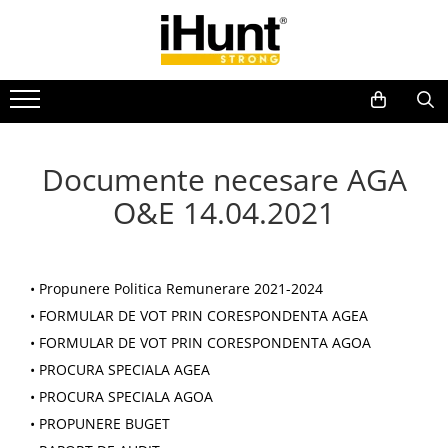
Toate Produsele
TELEFOANE & TABLETE IHUNT
Telefoane iHunt
Smartphone
Documente necesare AGA
Telefoane Rezistente
O&E 14.04.2021
Telefoane Butoane
Boxe Portabile
Casti Audio
• Propunere Politica Remunerare 2021-2024
Accesorii telefoane
• FORMULAR DE VOT PRIN CORESPONDENTA AGEA
Huse protectie
• FORMULAR DE VOT PRIN CORESPONDENTA AGOA
Smartwatch
• PROCURA SPECIALA AGEA
Accesorii smartwatch
• PROCURA SPECIALA AGOA
ELECTROCASNICE
• PROPUNERE BUGET
Aparate de Gătit