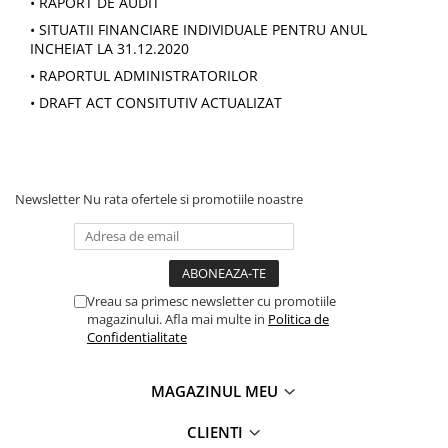
• RAPORT DE AUDIT
Oală sub Presiune
• SITUATII FINANCIARE INDIVIDUALE PENTRU ANUL
INCHEIAT LA 31.12.2020
Slow Cooker
• RAPORTUL ADMINISTRATORILOR
Grătar Grill
• DRAFT ACT CONSITUTIV ACTUALIZAT
Gătit cu Aburi
Storcător
Deshidratoare
Blender
Newsletter
Nu rata ofertele si promotiile noastre
Aparate de Cafea
Aspiratoare Verticale
Friteuze Aer Cald / Air Fryer
Vreau sa primesc newsletter cu promotiile
Mașini de Spălat
magazinului. Afla mai multe in
Politica de
Mașini de Spălat Vase
Confidentialitate
Mașini de Spălat Rufe
Roboți Curătenie
MAGAZINUL MEU
Roboți Aspirator
CLIENTI
Roboți Geamuri