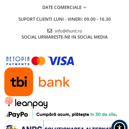
Roboți Gradină
DATE COMERCIALE
Roboți Piscină
SUPORT CLIENTI
LUNI - VINERI: 09.00 - 16.30
Accesorii Consumabile
Uscătoare
info@ihunt.ro
SOCIAL
URMARESTE-NE IN SOCIAL MEDIA
Uscătoare Haine
Lăzi Frigorifice
Coșuri de gunoi
INGRIJIRE PERSONALA
Uscătoare de Păr
Plăci de Îndreptat Părul
SPA
CASA, GRADINA SI BRICOLAJ
Sigurante inteligente
Camere de supraveghere
Climatizare