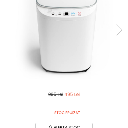
ELECTROCASNICE
Aparate de Gătit
Oală sub Presiune
Slow Cooker
Grătar Grill
Gătit cu Aburi
Storcător
Deshidratoare
Blender
Aparate de Cafea
Aspiratoare Verticale
995 Lei
495 Lei
Friteuze Aer Cald / Air Fryer
Mașini de Spălat
STOC EPUIZAT
Mașini de Spălat Vase
Mașini de Spălat Rufe
ALERTA STOC