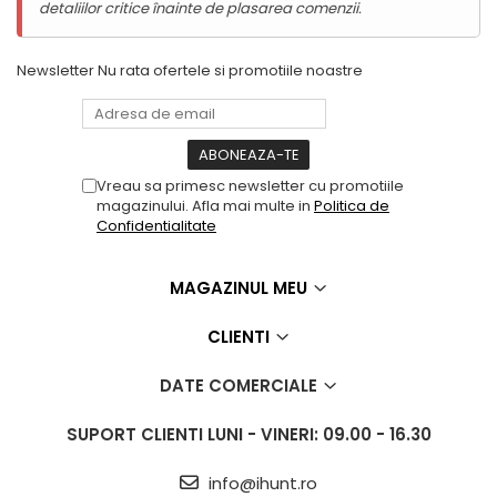
detaliilor critice înainte de plasarea comenzii.
Heavy
– articole groase și voluminoase.
Casti Audio Blackview
Child
– delicat cu țesăturile sensibile.
Underwear
– igienizare completă.
Produse Fossibot
Newsletter
Nu rata ofertele si promotiile noastre
Air Dry
&
Self Cleaning
– uscare și întreținere
Telefoane Mobile Fossibot
automate.
Tablete Fossibot
Produse Oukitel
Vreau sa primesc newsletter cu promotiile
Telefoane Mobile Oukitel
magazinului. Afla mai multe in
Politica de
Confidentialitate
Tablete Oukitel
ENERGIE
MAGAZINUL MEU
Gift Card EV
STATII DE INCARCARE EV
CLIENTI
Stații de Încărcare
DATE COMERCIALE
Rezidențiale / Acasă
Stații de Încărcare
SUPORT CLIENTI
LUNI - VINERI: 09.00 - 16.30
Comerciale / Profesionale
⚙ Specificații tehnice
info@ihunt.ro