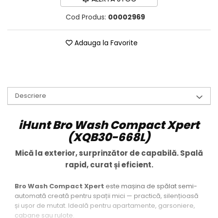
Roboți Curătenie
Cod Produs:
00002969
Roboți Aspirator
Roboți Geamuri
Adauga la Favorite
Roboți Gradină
Roboți Piscină
Accesorii Consumabile
Uscătoare
Descriere
Uscătoare Haine
Lăzi Frigorifice
iHunt Bro Wash Compact Xpert
(XQB30-668L)
Coșuri de gunoi
INGRIJIRE PERSONALA
Mică la exterior, surprinzător de capabilă. Spală
rapid, curat și eficient.
Uscătoare de Păr
Plăci de Îndreptat Părul
Bro Wash Compact Xpert
este mașina de spălat semi-
automată creată pentru spații mici — practică, silențioasă
SPA
și ușor de mutat. Ideală pentru apartamente, garsoniere,
CASA, GRADINA SI BRICOLAJ
cabane sau rulote.