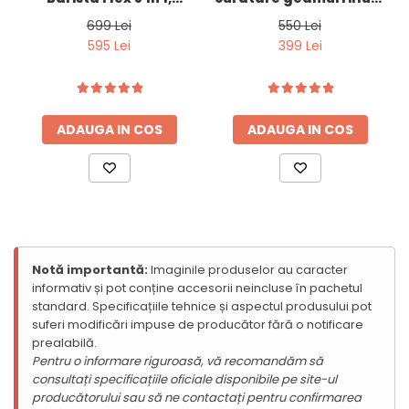
Telefoane Mobile Ulefone
Child Lock
– siguranță completă pentru copii.
Pompă Ulka 19 Bar,
Smart Window Robot 3
699 Lei
550 Lei
Tablete Ulefone
Rezervor Apa 1.2L, Ecran
PRO
Rezultatul? Haine curate, uscate mai repede și economie
595 Lei
399 Lei
Tactil, Sistem Încălzire
Smartwatch Ulefone
reală de timp și spațiu.
Termobloc 1350W,
Casti Audio Ulefone
Compatibil cu Cafea
Huse protectie Ulefone
Măcinată - Capsule -
ADAUGA IN COS
ADAUGA IN COS
Paduri, Duza Abur, Inox
Produse Doogee
Telefoane Mobile Doogee
Tablete Doogee
Produse Hotwav
Telefoane Mobile Hotwav
Notă importantă:
Imaginile produselor au caracter
Produse Unihertz
informativ și pot conține accesorii neincluse în pachetul
Telefoane Mobile Unihertz
standard. Specificațiile tehnice și aspectul produsului pot
suferi modificări impuse de producător fără o notificare
Tablete Unihertz
prealabilă.
Produse Blackview
🧺 Programe inteligente
Pentru o informare riguroasă, vă recomandăm să
consultați specificațiile oficiale disponibile pe site-ul
Standard
– pentru spălarea zilnică.
Telefoane Mobile Blackview
producătorului sau să ne contactați pentru confirmarea
Quick Wash
– rufe curate în câteva minute.
Tablete Blackview