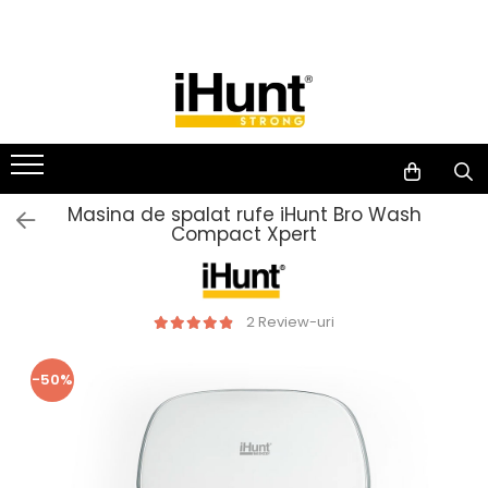
Toate Produsele
TELEFOANE & TABLETE IHUNT
Telefoane iHunt
Smartphone
Masina de spalat rufe iHunt Bro Wash
Telefoane Rezistente
Compact Xpert
Telefoane Butoane
Boxe Portabile
2 Review-uri
Casti Audio
Accesorii telefoane
-50%
Huse protectie
Smartwatch
Accesorii smartwatch