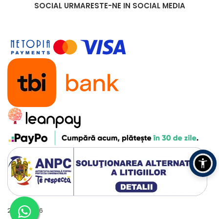
Model
iHunt Bro Wash Compact Xpert
SOCIAL
URMARESTE-NE IN SOCIAL MEDIA
(XQB30-668L)
Capacitate
3.0 kg spălare / 3.0 kg stoarcere
Putere
230 W
Tensiune
220–240 V / 50–60 Hz
Dimensiuni
345 × 395 × 610 mm
Greutate
13 kg
Clasă
B
energetică
2016 - 2026