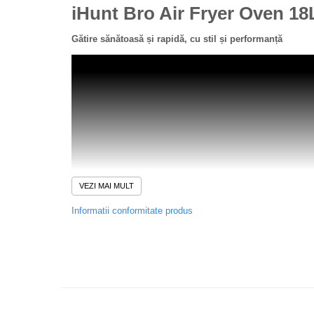
iHunt Bro Air Fryer Oven 18
Roboți Aspirator
Roboți Geamuri
Gătire sănătoasă și rapidă, cu stil și performanță
Roboți Gradină
Roboți Piscină
Accesorii Consumabile
Uscătoare
Uscătoare Haine
Lăzi Frigorifice
Coșuri de gunoi
VEZI MAI MULT
INGRIJIRE PERSONALA
Informatii conformitate produs
Uscătoare de Păr
Plăci de Îndreptat Părul
SPA
CASA, GRADINA SI BRICOLAJ
Sigurante inteligente