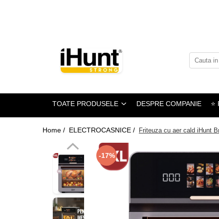
Toate Produsele
TELEFOANE & TABLETE IHUNT
Telefoane iHunt
Smartphone
Telefoane Rezistente
TOATE PRODUSELE
DESPRE COMPANIE
⭐ 
Telefoane Butoane
Boxe Portabile
Home /
ELECTROCASNICE /
Friteuza cu aer cald iHunt B
Casti Audio
-17%
Accesorii telefoane
Huse protectie
Smartwatch
Accesorii smartwatch
ELECTROCASNICE