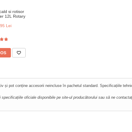
ald si rotisor
yer 12L Rotary
95 Lei
COS
iv și pot conține accesorii neincluse în pachetul standard. Specificațiile tehni
ecificațiile oficiale disponibile pe site-ul producătorului sau să ne contactați