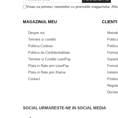
Smartwatch Ulefone
Vreau sa primesc newsletter cu promotiile magazinului. Afl
Casti Audio Ulefone
Huse protectie Ulefone
MAGAZINUL MEU
CLIENTI
Produse Doogee
Despre noi
Metode
Telefoane Mobile Doogee
Termeni si conditii
Politic
Tablete Doogee
Politica Cookies
Politic
Produse Hotwav
Politica de Confidentialitate
Formul
Termeni si Conditii LeanPay
Garant
Telefoane Mobile Hotwav
Plata in Rate prin LeanPay
Formul
Produse Unihertz
Plata in Rate prin Klarna
Intreti
Telefoane Mobile Unihertz
Contact
Produ
Tablete Unihertz
Regula
iHunt Bro Air Fryer Oven 18L
este combinația perfectă într
Produse Blackview
tehnologie modernă. Cu un volum generos de
18L
, ecran dig
Declara
această friteuză cu aer cald transformă fiecare rețetă într-o
Telefoane Mobile Blackview
sănătoasă.
Tablete Blackview
SOCIAL
URMARESTE-NE IN SOCIAL MEDIA
Casti Audio Blackview