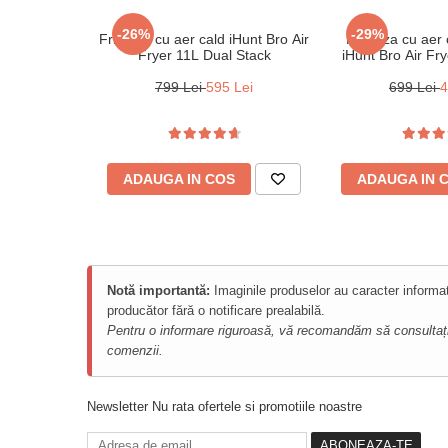
Camere de supraveghere
-26%
-29%
Friteuza cu aer cald iHunt Bro Air
Friteuza cu aer c
Fryer 11L Dual Stack
iHunt Bro Air Fr
Climatizare
799 Lei
595 Lei
699 Lei
4
Purificatoare
Power Station
Seturi de duș
ADAUGA IN COS
ADAUGA IN 
Utilaje gradina
PET SHOP
Litiere Automate
Hrănitoare Inteligente
Notă importantă:
Imaginile produselor au caracter informat
producător fără o notificare prealabilă.
Accesorii Litiere
Pentru o informare riguroasă, vă recomandăm să consultați sp
ALTI PRODUCATORI
comenzii.
Produse Ulefone
Newsletter
Nu rata ofertele si promotiile noastre
Telefoane Mobile Ulefone
Tablete Ulefone