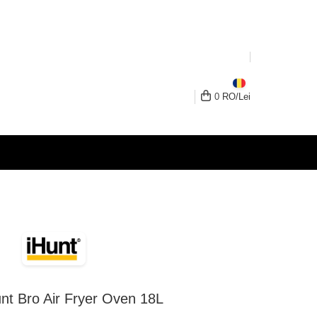
0
RO/
Lei
unt Bro Air Fryer Oven 18L