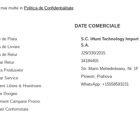
a mai multe in
Politica de Confidentialitate
DATE COMERCIALE
 de Plata
S.C. iHunt Technology Import
S.A.
a de Livrare
J29/330/2015
a de Retur
34184455
ar Retur
Str. Marin Mehedinteanu, Nr. 1F
ia Produselor
Ploiesti, Prahova
ar Service
WhatsApp: +15558593231
nere Litiere & Hranitoare
se Doogee
ment Campanii Promo
e putere, capacitate și
ital tactil și
8 funcții predefinite
,
tii Conformitate
 experiență delicioasă și