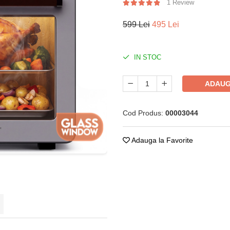
1 Review
599 Lei
495 Lei
IN STOC
ADAUG
Cod Produs:
00003044
Adauga la Favorite