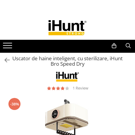
Toate Produsele
TELEFOANE & TABLETE IHUNT
Telefoane iHunt
Smartphone
Telefoane Rezistente
Uscator de haine inteligent, cu sterilizare, iHunt
Bro Speed Dry
Telefoane Butoane
Boxe Portabile
Casti Audio
1 Review
Accesorii telefoane
Huse protectie
-38%
Smartwatch
Accesorii smartwatch
ELECTROCASNICE
Aparate de Gătit