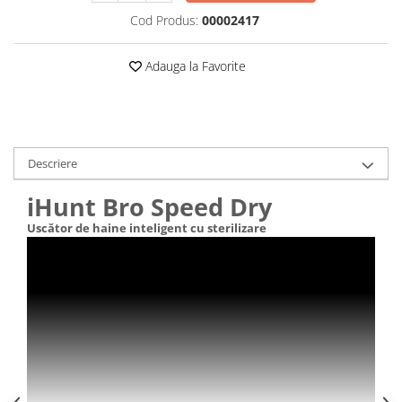
Roboți Gradină
Cod Produs:
00002417
Roboți Piscină
Accesorii Consumabile
Adauga la Favorite
Uscătoare
Uscătoare Haine
Lăzi Frigorifice
Descriere
Coșuri de gunoi
INGRIJIRE PERSONALA
iHunt Bro Speed Dry
Uscătoare de Păr
Uscător de haine inteligent cu sterilizare
Plăci de Îndreptat Părul
SPA
CASA, GRADINA SI BRICOLAJ
Sigurante inteligente
Camere de supraveghere
Climatizare