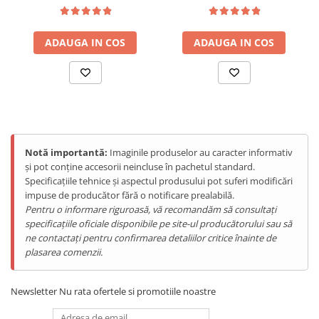
Compatibil cu Cafea
Telefoane Mobile Doogee
Măcinată - Capsule -
Paduri, Duza Abur, Inox
Tablete Doogee
ADAUGA IN COS
ADAUGA IN COS
Produse Hotwav
Telefoane Mobile Hotwav
Produse Unihertz
Telefoane Mobile Unihertz
Tablete Unihertz
Produse Blackview
Notă importantă:
Imaginile produselor au caracter informativ
și pot conține accesorii neincluse în pachetul standard.
Telefoane Mobile Blackview
Specificațiile tehnice și aspectul produsului pot suferi modificări
Tablete Blackview
impuse de producător fără o notificare prealabilă.
Casti Audio Blackview
Pentru o informare riguroasă, vă recomandăm să consultați
specificațiile oficiale disponibile pe site-ul producătorului sau să
Produse Fossibot
ne contactați pentru confirmarea detaliilor critice înainte de
Telefoane Mobile Fossibot
plasarea comenzii.
Tablete Fossibot
Produse Oukitel
Newsletter
Nu rata ofertele si promotiile noastre
Telefoane Mobile Oukitel
Uscare rapidă și uniformă la 360°