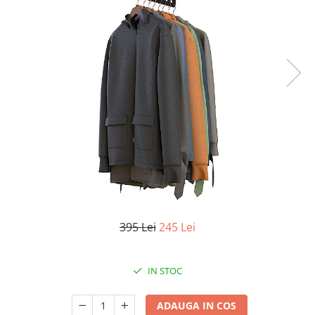
Oală sub Presiune
Slow Cooker
Grătar Grill
Gătit cu Aburi
Storcător
Deshidratoare
Blender
Aparate de Cafea
Aspiratoare Verticale
Friteuze Aer Cald / Air Fryer
Mașini de Spălat
395 Lei
245 Lei
Mașini de Spălat Vase
Mașini de Spălat Rufe
IN STOC
Roboți Curătenie
Roboți Aspirator
ADAUGA IN COS
Roboți Geamuri