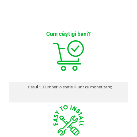
Oală sub Presiune
Slow Cooker
Grătar Grill
Gătit cu Aburi
Cum c
âş
tigi bani?
Storcător
Deshidratoare
Blender
Aparate de Cafea
Aspiratoare Verticale
Friteuze Aer Cald / Air Fryer
Pasul 1. Cumperi o stație iHunt cu monetizare;
Mașini de Spălat
Mașini de Spălat Vase
Mașini de Spălat Rufe
Roboți Curătenie
Roboți Aspirator
Roboți Geamuri