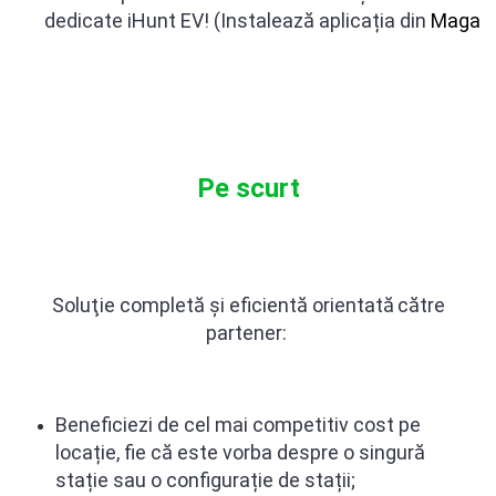
Purificatoare
dedicate iHunt EV! (Instalează aplicația din
Magazi
Power Station
Seturi de duș
Utilaje gradina
PET SHOP
Litiere Automate
Pe scurt
Hrănitoare Inteligente
Accesorii Litiere
ALTI PRODUCATORI
Produse Ulefone
Soluţie completă și eficientă
orientat
ă
c
ă
tre
partener:
Telefoane Mobile Ulefone
Tablete Ulefone
Casti Audio Ulefone
Huse protectie Ulefone
Beneficiezi de cel mai competitiv cost pe
Produse Doogee
locație, fie că este vorba despre o singură
stație sau o configurație de stații;
Telefoane Mobile Doogee