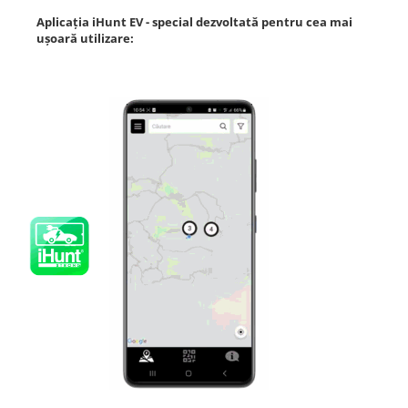
Aplica
ţ
ia iHunt EV -
special dezvoltată pentru cea mai
ușoară utilizare: