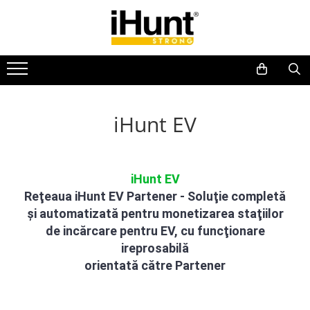
Toate Produsele
TELEFOANE & TABLETE IHUNT
Telefoane iHunt
Smartphone
iHunt EV
Telefoane Rezistente
Telefoane Butoane
Boxe Portabile
iHunt EV
Casti Audio
Re
ţ
eaua iHunt EV Partener - Soluţie completă
Accesorii telefoane
și automatizată pentru monetizarea staţiilor
de incărcare pentru EV,
cu funcţionare
Huse protectie
ireprosabilă
Smartwatch
orientată către Partener
Accesorii smartwatch
ELECTROCASNICE
Aparate de Gătit