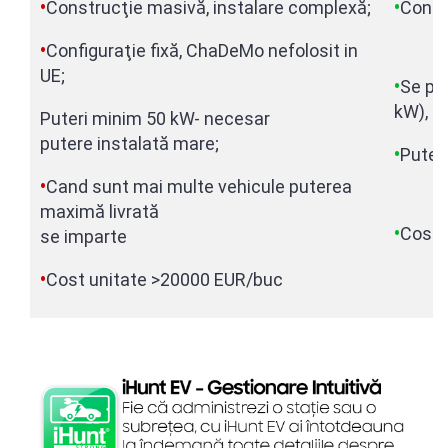
•
Construc
ţ
ie masiv
ă
, instalare complex
ă;
•
Const
•
Configura
ţ
ie fix
ă
, ChaDeMo nefolosit in
UE;
•
Se po
kW), i
Puteri minim 50 kW- necesar
putere
instalat
ă
mare;
•
Puteri
•
Cand sunt mai multe vehicule puterea
maxim
ă
livrat
ă
•
Cost 
se imparte
>30
•
Cost unitate >20000 EUR/buc