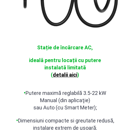
Stație de încărcare AC,
ideală pentru locații cu putere
instalată limitată
(
detalii aici
)
•
Putere maxim
ă
reglabil
ă
3.5-22 kW
Manual (din aplica
ţ
ie)
sau Auto (cu Smart Meter);
•
Dimensiuni compacte si greutate
redus
ă
,
instalare extrem de u
ș
oar
ă
;