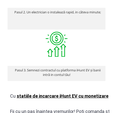
Roboți Gradină
Roboți Piscină
Pasul 2. Un electrician o instalează rapid, in câteva minute;
Accesorii Consumabile
Uscătoare
Uscătoare Haine
Lăzi Frigorifice
Coșuri de gunoi
INGRIJIRE PERSONALA
Uscătoare de Păr
Plăci de Îndreptat Părul
Pasul 3. Semnezi contractul cu platforma iHunt EV și banii
intră in contul tău!
SPA
CASA, GRADINA SI BRICOLAJ
Sigurante inteligente
Cu
statiile de incarcare iHunt EV cu monetizare
î
n
Camere de supraveghere
Climatizare
Fii cu un pas înaintea vremurilor! Poți comanda staț