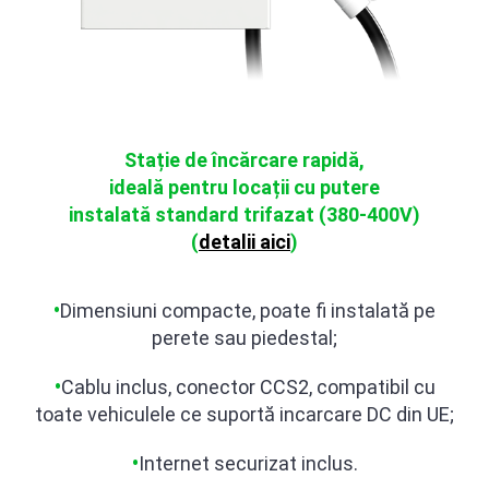
Stație de încărcare rapidă,
ideală pentru locații cu putere
instalată standard
trifazat (380-400V)
(
detalii aici
)
•
Dimensiuni compacte, poate fi
instalat
ă
pe
perete sau piedestal;
•
Cablu inclus, conector CCS2,
compatibil cu
toate vehiculele ce
suport
ă
incarcare DC din UE;
•
Internet securizat inclus.