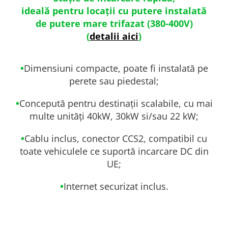
ideală pentru locații cu putere instalată
de putere mare trifazat (380-400V)
(
detalii aici
)
•
Dimensiuni compacte, poate fi
instalat
ă
pe
perete sau piedestal;
•
Conceput
ă
pentru destina
ţ
ii
scalabile, cu mai
multe unit
ă
ţ
i 40kW,
30kW si/sau 22 kW;
•
Cablu inclus, conector CCS2,
compatibil cu
toate vehiculele ce
suport
ă
incarcare DC din
UE;
•
Internet securizat inclus.