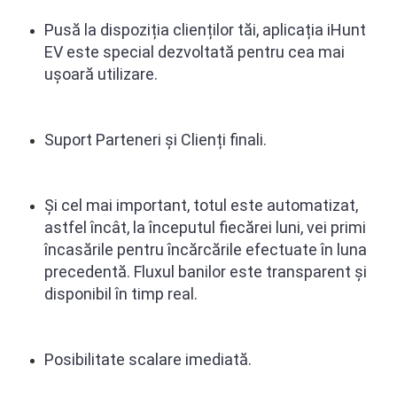
ENERGIE
Pusă la dispoziția clienților tăi, aplicația iHunt
Gift Card EV
EV este special dezvoltat
ă
pentru cea mai
STATII DE INCARCARE EV
ușoară
utilizare.
Stații de Încărcare Rezidențiale /
Acasă
Stații de Încărcare Comerciale /
Suport Parteneri și Clien
ț
i finali
.
Profesionale
Și cel mai important, totul este automatizat,
astfel încât, la începutul fiecărei luni, vei primi
încasările pentru încărcările efectuate în luna
precedentă. Fluxul banilor este transparent
ș
i
disponibil în timp real.
Posibilitate scalare
imediat
ă
.