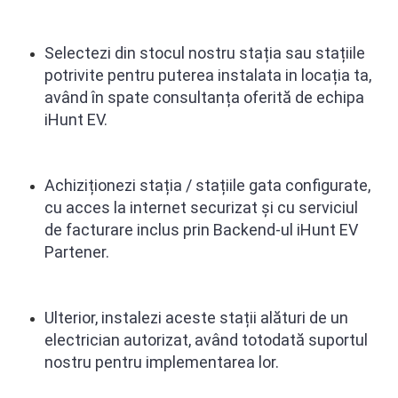
Tablete Doogee
Produse Hotwav
Selectezi din stocul nostru stația sau stațiile
Telefoane Mobile Hotwav
potrivite pentru puterea instalata in locația ta,
Produse Unihertz
având în spate consultanța oferită de echipa
Telefoane Mobile Unihertz
iHunt EV.
Tablete Unihertz
Produse Blackview
Achiziționezi
stația /
stațiile gata configurate,
Telefoane Mobile Blackview
cu acces la internet securizat și cu serviciul
Tablete Blackview
de facturare inclus prin Backend-ul iHunt EV
Casti Audio Blackview
Partener.
Produse Fossibot
Telefoane Mobile Fossibot
Tablete Fossibot
Ulterior, instalezi aceste stații alături de un
Produse Oukitel
electrician autorizat, având totodată suportul
Telefoane Mobile Oukitel
nostru pentru implementarea lor.
Tablete Oukitel