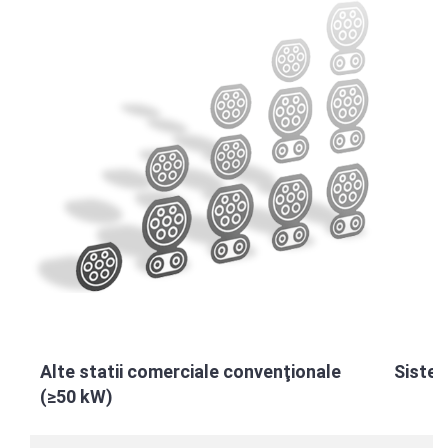
Alte statii comerciale conven
ţ
ionale
Sistem
(
≥
50 kW)