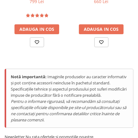
799 Lei
660 Lei
Tablete Doogee
Light, IP68/IP69K, Android
15
Produse Hotwav
Telefoane Mobile Hotwav
ADAUGA IN COS
ADAUGA IN COS
Produse Unihertz
Telefoane Mobile Unihertz
Tablete Unihertz
Produse Blackview
Telefoane Mobile Blackview
Tablete Blackview
Notă importantă:
Imaginile produselor au caracter informativ
Casti Audio Blackview
și pot conține accesorii neincluse în pachetul standard.
Specificațiile tehnice și aspectul produsului pot suferi modificări
Produse Fossibot
impuse de producător fără o notificare prealabilă.
Telefoane Mobile Fossibot
Pentru o informare riguroasă, vă recomandăm să consultați
Tablete Fossibot
specificațiile oficiale disponibile pe site-ul producătorului sau să
ne contactați pentru confirmarea detaliilor critice înainte de
Produse Oukitel
plasarea comenzii.
Telefoane Mobile Oukitel
Tablete Oukitel
Newsletter
Nu rata ofertele si promotiile noastre