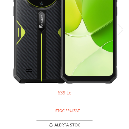
Oală sub Presiune
Slow Cooker
Grătar Grill
Gătit cu Aburi
Storcător
Deshidratoare
Blender
Aparate de Cafea
Aspiratoare Verticale
Friteuze Aer Cald / Air Fryer
Mașini de Spălat
639 Lei
Mașini de Spălat Vase
Mașini de Spălat Rufe
STOC EPUIZAT
Roboți Curătenie
Roboți Aspirator
ALERTA STOC
Roboți Geamuri