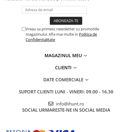
ENERGIE
Gift Card EV
STATII DE INCARCARE EV
Stații de Încărcare Rezidențiale /
Vreau sa primesc newsletter cu promotiile
Acasă
magazinului. Afla mai multe in
Politica de
Confidentialitate
Stații de Încărcare Comerciale /
Profesionale
MAGAZINUL MEU
CLIENTI
DATE COMERCIALE
SUPORT CLIENTI
LUNI - VINERI: 09.00 - 16.30
info@ihunt.ro
SOCIAL
URMARESTE-NE IN SOCIAL MEDIA