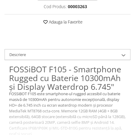
Roboți Gradină
Cod Produs:
00003263
Roboți Piscină
Adauga la Favorite
Accesorii Consumabile
Uscătoare
Uscătoare Haine
Lăzi Frigorifice
Descriere
Coșuri de gunoi
INGRIJIRE PERSONALA
FOSSiBOT F105 - Smartphone
Uscătoare de Păr
Rugged cu Baterie 10300mAh
Plăci de Îndreptat Părul
și Display Waterdrop 6.745"
SPA
FOSSiBOT F105 este smartphone-ul rugged accesibil cu baterie
masivă de 10300mAh pentru autonomie excepțională, display
CASA, GRADINA SI BRICOLAJ
HD+ de 6.745 inch cu ecran waterdrop modern și procesor
Sigurante inteligente
MediaTek MT8768 octa-core. Memorie 12GB RAM (4GB + 8GB
extensibilă), 64GB stocare (extensibilă cu microSD până la 128GB),
Camere de supraveghere
cameră posterioară 20MP, cameră selfie 8MP și Android 14.
Climatizare
Certificare IP68/IP69K și MIL-STD-810G pentru rezistență la apă,
praf și șocuri.