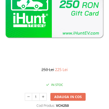
Oală sub Presiune
Slow Cooker
Grătar Grill
Gătit cu Aburi
Storcător
Deshidratoare
Blender
Aparate de Cafea
Aspiratoare Verticale
Friteuze Aer Cald / Air Fryer
250 Lei
225 Lei
Mașini de Spălat
Mașini de Spălat Vase
IN STOC
Mașini de Spălat Rufe
Roboți Curătenie
ADAUGA IN COS
Roboți Aspirator
Cod Produs:
VCH250
Roboți Geamuri