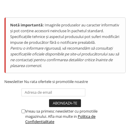
Telefoane Mobile Doogee
Tablete Doogee
Produse Hotwav
Notă importantă:
Imaginile produselor au caracter informativ
Telefoane Mobile Hotwav
și pot conține accesorii neincluse în pachetul standard.
Produse Unihertz
Specificațiile tehnice și aspectul produsului pot suferi modificări
impuse de producător fără o notificare prealabilă.
Telefoane Mobile Unihertz
Pentru o informare riguroasă, vă recomandăm să consultați
Tablete Unihertz
specificațiile oficiale disponibile pe site-ul producătorului sau să
ne contactați pentru confirmarea detaliilor critice înainte de
Produse Blackview
plasarea comenzii.
Telefoane Mobile Blackview
Tablete Blackview
Newsletter
Nu rata ofertele si promotiile noastre
Casti Audio Blackview
Produse Fossibot
Telefoane Mobile Fossibot
Tablete Fossibot
Vreau sa primesc newsletter cu promotiile
Produse Oukitel
magazinului. Afla mai multe in
Politica de
Confidentialitate
Telefoane Mobile Oukitel