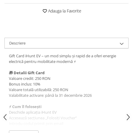
Roboți Gradină
Adauga la Favorite
Roboți Piscină
Accesorii Consumabile
Uscătoare
Uscătoare Haine
Descriere
Lăzi Frigorifice
Coșuri de gunoi
Gift Card iHunt EV – un mod simplu și rapid de a oferi energie
electrică pentru mobilitate modernă ⚡
INGRIJIRE PERSONALA
Uscătoare de Păr
🎁 Detalii Gift Card
Valoare credit: 250 RON
Plăci de Îndreptat Părul
Bonus inclus: 10%
Valoare totală utilizabilă: 250 RON
SPA
Valabilitate activare: până la 31 decembrie 2026
CASA, GRADINA SI BRICOLAJ
⚡ Cum îl folosești
Sigurante inteligente
Deschide aplicația iHunt EV
Camere de supraveghere
Accesează secțiunea „Folosiți Voucher”
Introdu codul primit prin email
Climatizare
Creditul este adăugat instant în contul tău și poate fi folosit