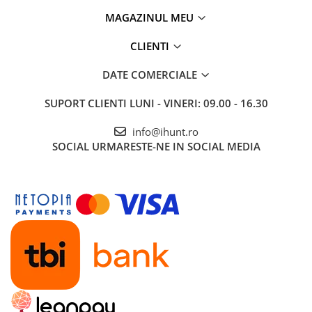
Tablete Oukitel
MAGAZINUL MEU
ENERGIE
Gift Card EV
CLIENTI
STATII DE INCARCARE EV
DATE COMERCIALE
Stații de Încărcare Rezidențiale /
Acasă
SUPORT CLIENTI
LUNI - VINERI: 09.00 - 16.30
Stații de Încărcare Comerciale /
info@ihunt.ro
Profesionale
SOCIAL
URMARESTE-NE IN SOCIAL MEDIA