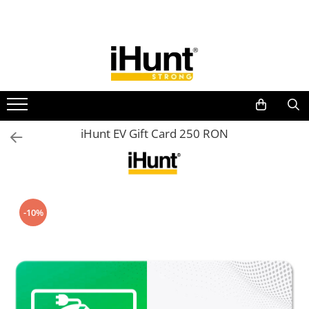
Toate Produsele
TELEFOANE & TABLETE IHUNT
Telefoane iHunt
Smartphone
Telefoane Rezistente
iHunt EV Gift Card 250 RON
Telefoane Butoane
Boxe Portabile
Casti Audio
Accesorii telefoane
-10%
Huse protectie
Smartwatch
Accesorii smartwatch
ELECTROCASNICE
Aparate de Gătit