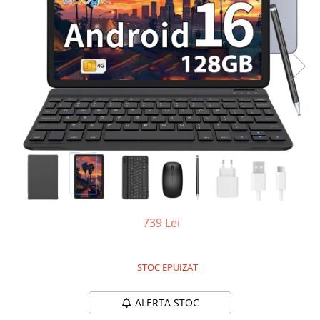
Oală sub Presiune
Slow Cooker
Grătar Grill
Gătit cu Aburi
Storcător
Deshidratoare
Blender
Aparate de Cafea
Aspiratoare Verticale
Friteuze Aer Cald / Air Fryer
Mașini de Spălat
739 Lei
Mașini de Spălat Vase
Mașini de Spălat Rufe
STOC EPUIZAT
Roboți Curătenie
Roboți Aspirator
ALERTA STOC
Roboți Geamuri