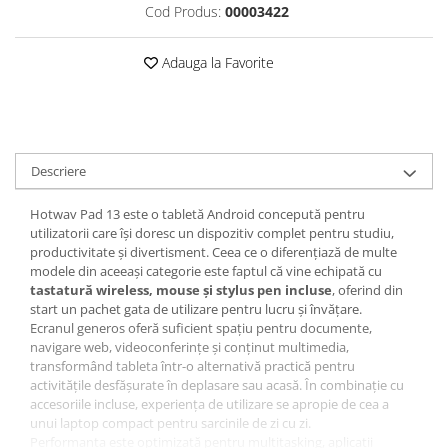
Cod Produs:
00003422
Roboți Gradină
Roboți Piscină
Adauga la Favorite
Accesorii Consumabile
Uscătoare
Uscătoare Haine
Lăzi Frigorifice
Descriere
Coșuri de gunoi
Hotwav Pad 13 este o tabletă Android concepută pentru
INGRIJIRE PERSONALA
utilizatorii care își doresc un dispozitiv complet pentru studiu,
Uscătoare de Păr
productivitate și divertisment. Ceea ce o diferențiază de multe
modele din aceeași categorie este faptul că vine echipată cu
Plăci de Îndreptat Părul
tastatură wireless, mouse și stylus pen incluse
, oferind din
SPA
start un pachet gata de utilizare pentru lucru și învățare.
Ecranul generos oferă suficient spațiu pentru documente,
CASA, GRADINA SI BRICOLAJ
navigare web, videoconferințe și conținut multimedia,
Sigurante inteligente
transformând tableta într-o alternativă practică pentru
activitățile desfășurate în deplasare sau acasă. În combinație cu
Camere de supraveghere
accesoriile incluse, experiența de utilizare se apropie de cea a
unui laptop compact pentru sarcinile de zi cu zi.
Climatizare
Performanța este optimizată pentru multitasking, aplicații