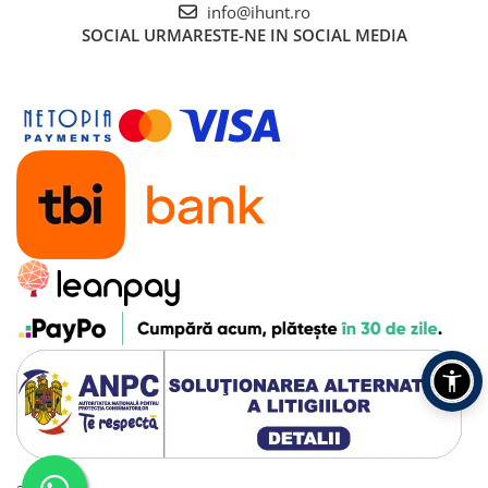
Tablete Oukitel
info@ihunt.ro
SOCIAL
URMARESTE-NE IN SOCIAL MEDIA
ENERGIE
Gift Card EV
STATII DE INCARCARE EV
Stații de Încărcare Rezidențiale /
Acasă
Stații de Încărcare Comerciale /
Profesionale