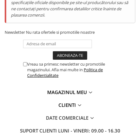
specificațiile oficiale disponibile pe site-ul producătorului sau să
Telefoane Mobile Doogee
ne contactați pentru confirmarea detaliilor critice înainte de
Tablete Doogee
plasarea comenzii.
Produse Hotwav
Telefoane Mobile Hotwav
Newsletter
Nu rata ofertele si promotiile noastre
Produse Unihertz
Telefoane Mobile Unihertz
Tablete Unihertz
Vreau sa primesc newsletter cu promotiile
Produse Blackview
magazinului. Afla mai multe in
Politica de
Telefoane Mobile Blackview
Confidentialitate
Tablete Blackview
Casti Audio Blackview
MAGAZINUL MEU
Produse Fossibot
CLIENTI
Telefoane Mobile Fossibot
Tablete Fossibot
DATE COMERCIALE
Produse Oukitel
SUPORT CLIENTI
LUNI - VINERI: 09.00 - 16.30
Telefoane Mobile Oukitel