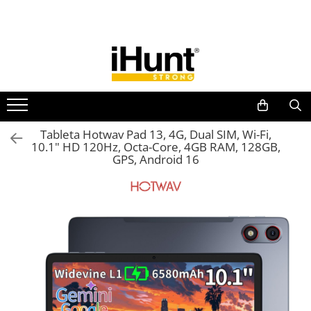
Toate Produsele
TELEFOANE & TABLETE IHUNT
Telefoane iHunt
Smartphone
Telefoane Rezistente
Tableta Hotwav Pad 13, 4G, Dual SIM, Wi-Fi,
10.1" HD 120Hz, Octa-Core, 4GB RAM, 128GB,
Telefoane Butoane
GPS, Android 16
Boxe Portabile
Casti Audio
Accesorii telefoane
Huse protectie
Smartwatch
Accesorii smartwatch
ELECTROCASNICE
Aparate de Gătit