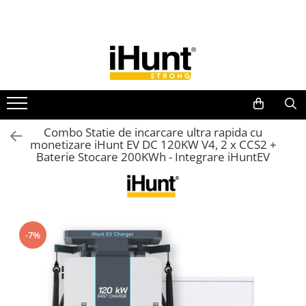
Toate Produsele
TELEFOANE & TABLETE IHUNT
Telefoane iHunt
Smartphone
Telefoane Rezistente
Combo Statie de incarcare ultra rapida cu
monetizare iHunt EV DC 120KW V4, 2 x CCS2 +
Telefoane Butoane
Baterie Stocare 200KWh - Integrare iHuntEV
Boxe Portabile
Casti Audio
Accesorii telefoane
Huse protectie
-7%
Smartwatch
Accesorii smartwatch
ELECTROCASNICE
Aparate de Gătit