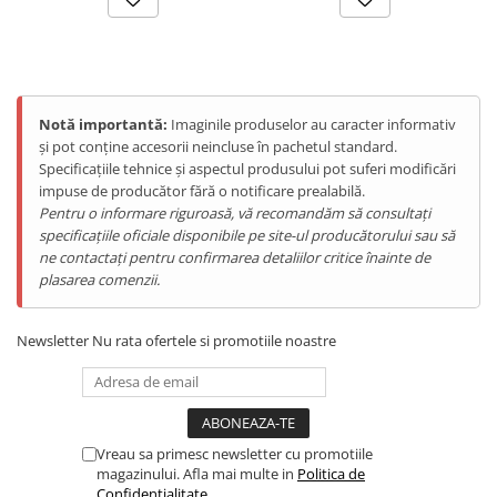
Telefoane Mobile Doogee
Tablete Doogee
Produse Hotwav
Telefoane Mobile Hotwav
Notă importantă:
Imaginile produselor au caracter informativ
Produse Unihertz
și pot conține accesorii neincluse în pachetul standard.
Specificațiile tehnice și aspectul produsului pot suferi modificări
Telefoane Mobile Unihertz
impuse de producător fără o notificare prealabilă.
Tablete Unihertz
Pentru o informare riguroasă, vă recomandăm să consultați
Produse Blackview
specificațiile oficiale disponibile pe site-ul producătorului sau să
1. Încărcare rapidă 120kW +
ne contactați pentru confirmarea detaliilor critice înainte de
Telefoane Mobile Blackview
plasarea comenzii.
stocare 200kWh
Tablete Blackview
Casti Audio Blackview
Newsletter
Nu rata ofertele si promotiile noastre
Produse Fossibot
2. Funcționează cu energie
Telefoane Mobile Fossibot
solară (panouri până la 50kW)
Tablete Fossibot
Produse Oukitel
3. Autonomie și eficiență
Vreau sa primesc newsletter cu promotiile
magazinului. Afla mai multe in
Politica de
Telefoane Mobile Oukitel
maximă, fără dependență de
Confidentialitate