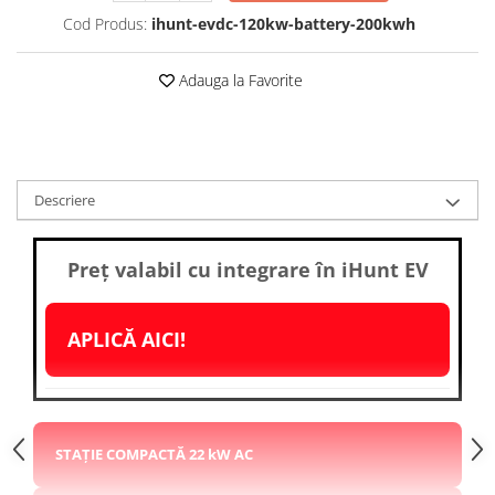
Roboți Gradină
Cod Produs:
ihunt-evdc-120kw-battery-200kwh
Roboți Piscină
Adauga la Favorite
Accesorii Consumabile
Uscătoare
Uscătoare Haine
Lăzi Frigorifice
Descriere
Coșuri de gunoi
INGRIJIRE PERSONALA
Preț valabil cu integrare în
iHunt EV
Uscătoare de Păr
Plăci de Îndreptat Părul
APLICĂ AICI!
SPA
CASA, GRADINA SI BRICOLAJ
Sigurante inteligente
Camere de supraveghere
STAȚIE COMPACTĂ 22 kW AC
Climatizare