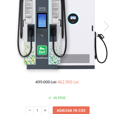
Oală sub Presiune
Slow Cooker
Grătar Grill
Gătit cu Aburi
Storcător
Deshidratoare
Blender
Aparate de Cafea
Aspiratoare Verticale
Friteuze Aer Cald / Air Fryer
Mașini de Spălat
499.000 Lei
462.900 Lei
Mașini de Spălat Vase
Mașini de Spălat Rufe
IN STOC
Roboți Curătenie
Roboți Aspirator
ADAUGA IN COS
Roboți Geamuri