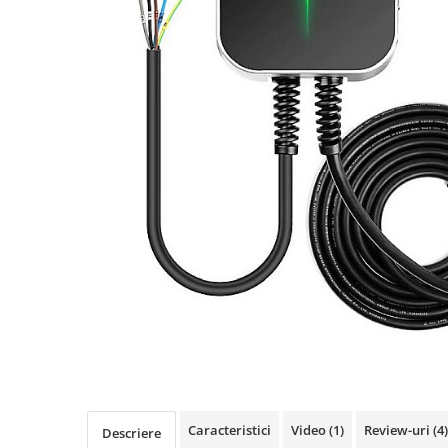
Oală sub Presiune
Slow Cooker
Grătar Grill
Gătit cu Aburi
Storcător
Deshidratoare
Blender
Aparate de Cafea
Aspiratoare Verticale
Friteuze Aer Cald / Air Fryer
Mașini de Spălat
Mașini de Spălat Vase
Mașini de Spălat Rufe
Roboți Curătenie
Roboți Aspirator
Caracteristici
Video
(1)
Review-uri
(4)
Descriere
Roboți Geamuri