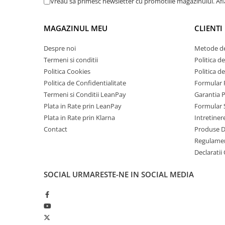
Vreau sa primesc newsletter cu promotiile magazinului. Af
Telefoane Mobile Doogee
Tablete Doogee
MAGAZINUL MEU
CLIENTI
Produse Hotwav
Despre noi
Metode de
Telefoane Mobile Hotwav
Termeni si conditii
Politica de
Produse Unihertz
Politica Cookies
Politica d
Telefoane Mobile Unihertz
Politica de Confidentialitate
Formular 
Tablete Unihertz
Termeni si Conditii LeanPay
Garantia 
Produse Blackview
Plata in Rate prin LeanPay
Formular 
Plata in Rate prin Klarna
Intretiner
Telefoane Mobile Blackview
Contact
Produse 
Tablete Blackview
Regulame
Casti Audio Blackview
Declaratii
Produse Fossibot
SOCIAL
URMARESTE-NE IN SOCIAL MEDIA
Telefoane Mobile Fossibot
Tablete Fossibot
Produse Oukitel
Telefoane Mobile Oukitel