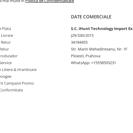
la mai multe in
Politica de Confidentialitate
DATE COMERCIALE
 Plata
S.C. iHunt Technology Import Ex
 Livrare
J29/330/2015
e Retur
34184455
Retur
Str. Marin Mehedinteanu, Nr. 1F
Produselor
Ploiesti, Prahova
Service
WhatsApp: +15558593231
e Litiere & Hranitoare
Doogee
nt Campanii Promo
 Conformitate