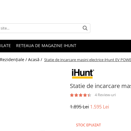
ILATE
RETEAUA DE MAGAZINE IHUNT
 Rezidențiale / Acasă /
Statie de incarcare masini electrice iHunt EV PO
Statie de incarcare m
4 Review-uri
1.895 Lei
1.595 Lei
STOC EPUIZAT