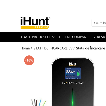
Toate Produsele
TELEFOANE & TABLETE IHUNT
Telefoane iHunt
TOATE PRODUSELE
DESPRE COMPANIE
⭐ RESIG
Smartphone
Telefoane Rezistente
Home /
STATII DE INCARCARE EV /
Stații de Încărcare
Telefoane Butoane
Boxe Portabile
-16%
Casti Audio
Accesorii telefoane
Huse protectie
Smartwatch
Accesorii smartwatch
ELECTROCASNICE
Aparate de Gătit