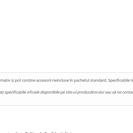
 de către o persoana calificată.
mașinii împreună cu consumul și
V)
mativ și pot conține accesorii neincluse în pachetul standard. Specificațiile 
pecificațiile oficiale disponibile pe site-ul producătorului sau să ne contact