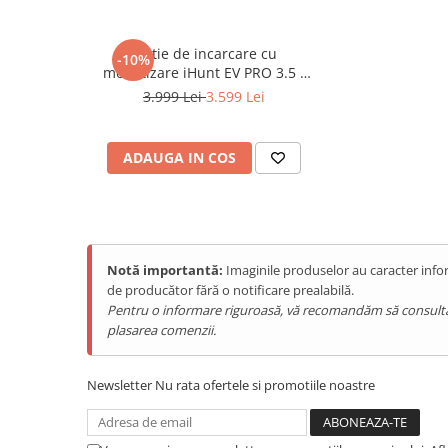
Purificatoare
Power Station
Statie de incarcare cu
-10%
Seturi de duș
monetizare iHunt EV PRO 3.5 -
22 kW putere reglabila, AC,
Utilaje gradina
3.999 Lei
3.599 Lei
Type 2
Se montează pe perete și se conectează la rețeaua electrică
PET SHOP
Include cablu 5m cu conector TYPE 2
Ecran LCD de 3.5 inch pe care este afișat puterea livrată 
Litiere Automate
ADAUGA IN COS
voltajul pe fiecare fază.
Hrănitoare Inteligente
Putere maximă de 32A, în total 7.4kW monofazic (220
Accesorii Litiere
ALTI PRODUCATORI
Notă importantă:
Imaginile produselor au caracter infor
Produse Ulefone
de producător fără o notificare prealabilă.
Telefoane Mobile Ulefone
Pentru o informare riguroasă, vă recomandăm să consultați s
Tablete Ulefone
plasarea comenzii.
Smartwatch Ulefone
Casti Audio Ulefone
Newsletter
Nu rata ofertele si promotiile noastre
Huse protectie Ulefone
Produse Doogee