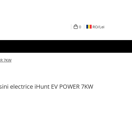
0
RO/
Lei
WER 7KW
asini electrice iHunt EV POWER 7KW