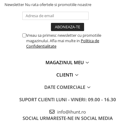
ENERGIE
Newsletter
Nu rata ofertele si promotiile noastre
Gift Card EV
STATII DE INCARCARE EV
Stații de Încărcare Rezidențiale /
Acasă
Vreau sa primesc newsletter cu promotiile
magazinului. Afla mai multe in
Politica de
Stații de Încărcare Comerciale /
Confidentialitate
Profesionale
MAGAZINUL MEU
CLIENTI
DATE COMERCIALE
SUPORT CLIENTI
LUNI - VINERI: 09.00 - 16.30
info@ihunt.ro
SOCIAL
URMARESTE-NE IN SOCIAL MEDIA