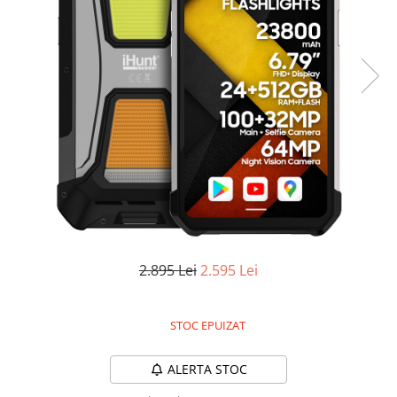
Oală sub Presiune
Slow Cooker
Grătar Grill
Gătit cu Aburi
Storcător
Deshidratoare
Blender
Aparate de Cafea
Aspiratoare Verticale
Friteuze Aer Cald / Air Fryer
Mașini de Spălat
2.895 Lei
2.595 Lei
Mașini de Spălat Vase
Mașini de Spălat Rufe
STOC EPUIZAT
Roboți Curătenie
ALERTA STOC
Roboți Aspirator
Roboți Geamuri