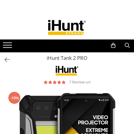
Toate Produsele
TELEFOANE & TABLETE IHUNT
Telefoane iHunt
Smartphone
Telefoane Rezistente
iHunt Tank 2 PRO
Telefoane Butoane
Boxe Portabile
Casti Audio
7 Review-uri
Accesorii telefoane
-10%
Huse protectie
Smartwatch
Accesorii smartwatch
ELECTROCASNICE
Aparate de Gătit