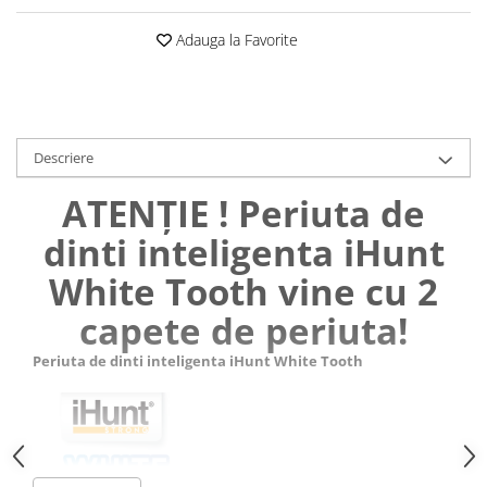
Roboți Gradină
Adauga la Favorite
Roboți Piscină
Accesorii Consumabile
Uscătoare
Uscătoare Haine
Descriere
Lăzi Frigorifice
ATENȚIE ! Periuta de
Coșuri de gunoi
INGRIJIRE PERSONALA
dinti inteligenta iHunt
Uscătoare de Păr
White Tooth vine cu 2
Plăci de Îndreptat Părul
capete de periuta!
SPA
Periuta de dinti inteligenta iHunt White Tooth
CASA, GRADINA SI BRICOLAJ
Sigurante inteligente
Camere de supraveghere
Climatizare