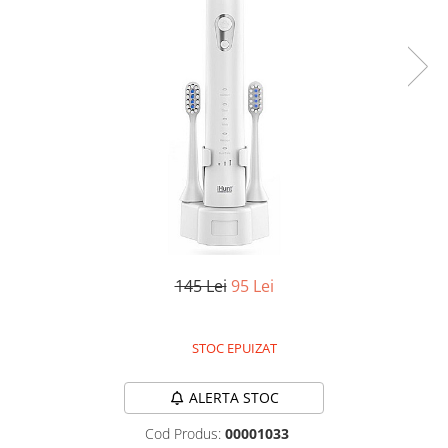
Oală sub Presiune
Slow Cooker
Grătar Grill
Gătit cu Aburi
Storcător
Deshidratoare
Blender
Aparate de Cafea
Aspiratoare Verticale
Friteuze Aer Cald / Air Fryer
145 Lei
95 Lei
Mașini de Spălat
Mașini de Spălat Vase
STOC EPUIZAT
Mașini de Spălat Rufe
Roboți Curătenie
ALERTA STOC
Roboți Aspirator
Cod Produs:
00001033
Roboți Geamuri