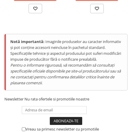
Certificare IPX7 si DuPont;
Telefoane Mobile Doogee
Pana la 18 de zile de utilizare fara incarcare;
33600 de pulsatii pe minut;
Tablete Doogee
5 moduri de curatare;
Produse Hotwav
Perie moale;
Capacitatea acumulatorului de 700mAh;
Telefoane Mobile Hotwav
Greutate: 275g;
Produse Unihertz
Inaltimea periutei: 25.3 cm;
Notă importantă:
Imaginile produselor au caracter informativ
Voltaj: 3.7V;
Telefoane Mobile Unihertz
și pot conține accesorii neincluse în pachetul standard.
Putere: 2W.
Specificațiile tehnice și aspectul produsului pot suferi modificări
Tablete Unihertz
impuse de producător fără o notificare prealabilă.
Produse Blackview
Pachetul include:
Pentru o informare riguroasă, vă recomandăm să consultați
1 x
Periuta de dinti inteligenta iHunt White Tooth,
2 x
Telefoane Mobile Blackview
specificațiile oficiale disponibile pe site-ul producătorului sau să
Capete periuta
, 1 x
Manual de utilizare
,1 x
Cablu USB
.
ne contactați pentru confirmarea detaliilor critice înainte de
Tablete Blackview
plasarea comenzii.
Casti Audio Blackview
Produse Fossibot
Newsletter
Nu rata ofertele si promotiile noastre
Telefoane Mobile Fossibot
Tablete Fossibot
Produse Oukitel
Telefoane Mobile Oukitel
Vreau sa primesc newsletter cu promotiile