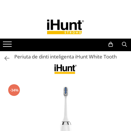
Toate Produsele
TELEFOANE & TABLETE IHUNT
Telefoane iHunt
Smartphone
Telefoane Rezistente
Periuta de dinti inteligenta iHunt White Tooth
Telefoane Butoane
Boxe Portabile
Casti Audio
Accesorii telefoane
-34%
Huse protectie
Smartwatch
Accesorii smartwatch
ELECTROCASNICE
Aparate de Gătit