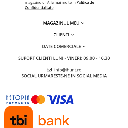
magazinului. Afla mai multe in
Politica de
Tablete Oukitel
Confidentialitate
ENERGIE
Gift Card EV
MAGAZINUL MEU
STATII DE INCARCARE EV
Stații de Încărcare Rezidențiale /
CLIENTI
Acasă
DATE COMERCIALE
Stații de Încărcare Comerciale /
Profesionale
SUPORT CLIENTI
LUNI - VINERI: 09.00 - 16.30
info@ihunt.ro
SOCIAL
URMARESTE-NE IN SOCIAL MEDIA