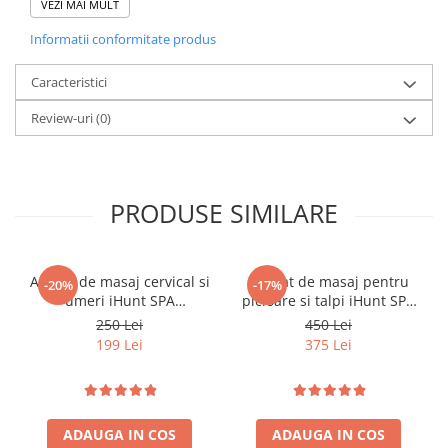
VEZI MAI MULT
Purificatoare
Power Station
Informatii conformitate produs
Seturi de duș
Caracteristici
Utilaje gradina
Review-uri
(0)
PET SHOP
Litiere Automate
Hrănitoare Inteligente
PRODUSE SIMILARE
Accesorii Litiere
ALTI PRODUCATORI
Produse Ulefone
Aparat de masaj cervical si
Aparat de masaj pentru
-20%
-17%
umeri iHunt SPA
picioare si talpi iHunt SPA
Telefoane Mobile Ulefone
HandTouch Neck 3D,
FootRelax AirHeat,
250 Lei
450 Lei
Tablete Ulefone
Tehnologie masaj
Reflexoterapie, Compresie
199 Lei
375 Lei
Smartwatch Ulefone
bionic/imitare maini
cu perne de aer, Incalzire,
umane, Incalzire,
Role masaj
Casti Audio Ulefone
Reincarcabil, Alb
Huse protectie Ulefone
Caracteristici:
Produse Doogee
ADAUGA IN COS
ADAUGA IN COS