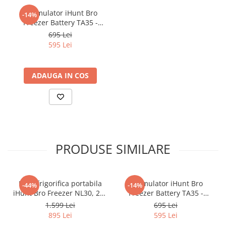
Acumulator iHunt Bro
-14%
Freezer Battery TA35 -
15600 mAh
695 Lei
595 Lei
ADAUGA IN COS
PRODUSE SIMILARE
Lada frigorifica portabila
Acumulator iHunt Bro
-44%
-14%
iHunt Bro Freezer NL30, 27l,
Freezer Battery TA35 -
61cm, Compresor Freon,
15600 mAh
1.599 Lei
695 Lei
Ecran Digital, Capac Dublu
895 Lei
595 Lei
Sens, AC - DC 12/24V