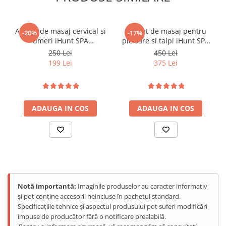
Aparat de masaj cervical si
Aparat de masaj pentru
-20%
-17%
umeri iHunt SPA
picioare si talpi iHunt SPA
HandTouch Neck 3D,
FootRelax AirHeat,
250 Lei
450 Lei
Tehnologie masaj
Reflexoterapie, Compresie
199 Lei
375 Lei
bionic/imitare maini
cu perne de aer, Incalzire,
umane, Incalzire,
Role masaj
Reincarcabil, Alb
iHunt SPA EyeZen
ADAUGA IN COS
ADAUGA IN COS
Fold
Redescoperă claritatea și relaxarea.
Notă importantă:
Imaginile produselor au caracter informativ
și pot conține accesorii neincluse în pachetul standard.
Specificațiile tehnice și aspectul produsului pot suferi modificări
impuse de producător fără o notificare prealabilă.