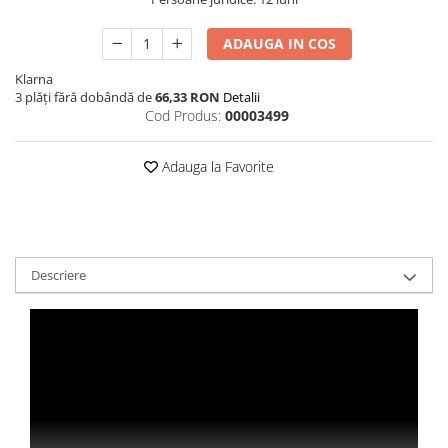
ADAUGA IN COS
Klarna
3 plăți fără dobândă de
66,33 RON
Detalii
Cod Produs:
00003499
Adauga la Favorite
Descriere