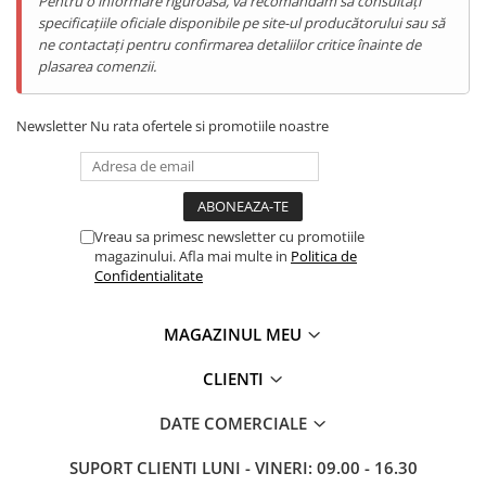
Pentru o informare riguroasă, vă recomandăm să consultați
specificațiile oficiale disponibile pe site-ul producătorului sau să
ne contactați pentru confirmarea detaliilor critice înainte de
plasarea comenzii.
Newsletter
Nu rata ofertele si promotiile noastre
Vreau sa primesc newsletter cu promotiile
magazinului. Afla mai multe in
Politica de
Aparat de Masaj Ocular
Confidentialitate
Redescoperă claritatea și relaxarea cu
iHunt SPA
MAGAZINUL MEU
EyeZen Fold
. Acest dispozitiv inteligent este
conceput pentru a reduce oboseala oculară,
CLIENTI
cearcănele și tensiunea acumulată după ore
întregi în fața ecranelor, folosind tehnologia
DATE COMERCIALE
presiunii de aer și a compresiei calde.
SUPORT CLIENTI
LUNI - VINERI: 09.00 - 16.30