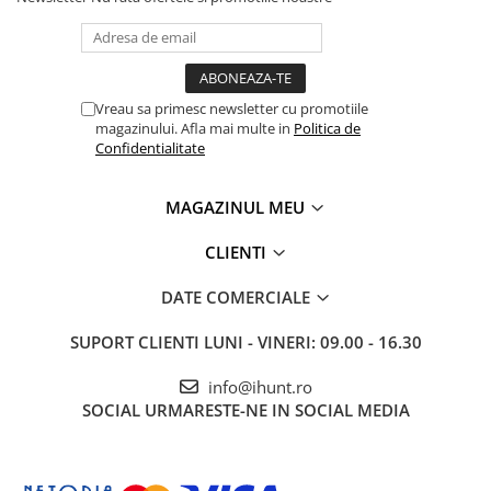
ENERGIE
Gift Card EV
STATII DE INCARCARE EV
Stații de Încărcare Rezidențiale /
Vreau sa primesc newsletter cu promotiile
Acasă
magazinului. Afla mai multe in
Politica de
Confidentialitate
Stații de Încărcare Comerciale /
Profesionale
Adio dureri de gât și
MAGAZINUL MEU
umeri
CLIENTI
Descoperă secretul unei relaxări profunde cu
DATE COMERCIALE
noul tău terapeut personal. iHunt SmartNeck Air
SUPORT CLIENTI
LUNI - VINERI: 09.00 - 16.30
3D combină tehnologia de frământare cu
presiunea aerului pentru a elimina rapid
info@ihunt.ro
tensiunea musculară și stresul zilnic.
SOCIAL
URMARESTE-NE IN SOCIAL MEDIA