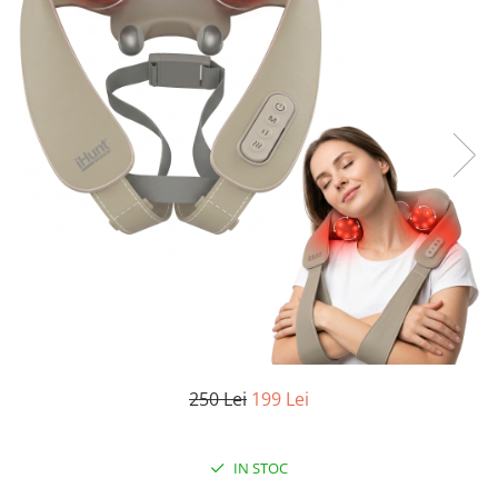
Oală sub Presiune
Slow Cooker
Grătar Grill
Gătit cu Aburi
Storcător
Deshidratoare
Blender
Aparate de Cafea
Aspiratoare Verticale
Friteuze Aer Cald / Air Fryer
Mașini de Spălat
Mașini de Spălat Vase
250 Lei
199 Lei
Mașini de Spălat Rufe
Roboți Curătenie
Roboți Aspirator
IN STOC
Roboți Geamuri