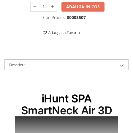
Roboți Gradină
ADAUGA IN COS
Roboți Piscină
Cod Produs:
00003507
Accesorii Consumabile
Uscătoare
Adauga la Favorite
Uscătoare Haine
Lăzi Frigorifice
Coșuri de gunoi
INGRIJIRE PERSONALA
Descriere
Uscătoare de Păr
Plăci de Îndreptat Părul
SPA
iHunt SPA
CASA, GRADINA SI BRICOLAJ
SmartNeck Air 3D
Sigurante inteligente
Camere de supraveghere
Climatizare