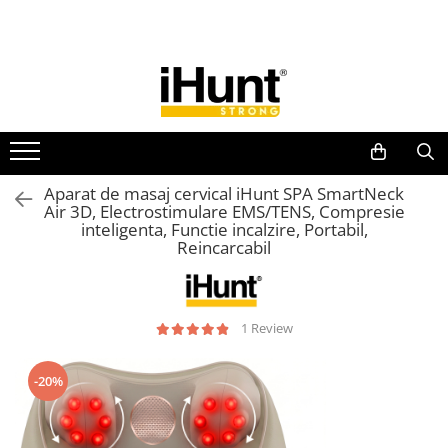
Toate Produsele
TELEFOANE & TABLETE IHUNT
Telefoane iHunt
Smartphone
Telefoane Rezistente
Aparat de masaj cervical iHunt SPA SmartNeck
Air 3D, Electrostimulare EMS/TENS, Compresie
Telefoane Butoane
inteligenta, Functie incalzire, Portabil,
Boxe Portabile
Reincarcabil
Casti Audio
Accesorii telefoane
1 Review
Huse protectie
Smartwatch
-20%
Accesorii smartwatch
ELECTROCASNICE
Aparate de Gătit