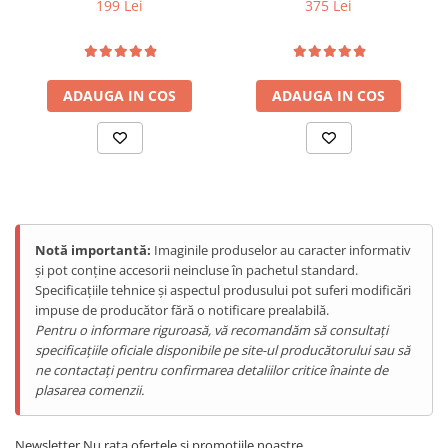
199 Lei
375 Lei
Tablete Doogee
bionic/imitare maini
cu perne de aer, Incalzire,
umane, Incalzire,
Role masaj
Produse Hotwav
Reincarcabil, Alb
Telefoane Mobile Hotwav
ADAUGA IN COS
ADAUGA IN COS
Produse Unihertz
Telefoane Mobile Unihertz
Tablete Unihertz
Produse Blackview
Telefoane Mobile Blackview
Tablete Blackview
Relaxare profesională chiar la tine acasă
Notă importantă:
Imaginile produselor au caracter informativ
Casti Audio Blackview
și pot conține accesorii neincluse în pachetul standard.
Specificațiile tehnice și aspectul produsului pot suferi modificări
Produse Fossibot
impuse de producător fără o notificare prealabilă.
Telefoane Mobile Fossibot
Pentru o informare riguroasă, vă recomandăm să consultați
Tablete Fossibot
specificațiile oficiale disponibile pe site-ul producătorului sau să
ne contactați pentru confirmarea detaliilor critice înainte de
Produse Oukitel
plasarea comenzii.
Telefoane Mobile Oukitel
Tablete Oukitel
Newsletter
Nu rata ofertele si promotiile noastre