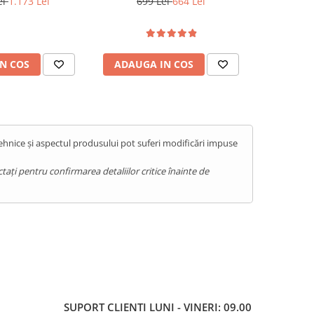
ei
1.173 Lei
699 Lei
664 Lei
1.59
, Android 15,
Android 14, Black
Night Vi
range
22000m
N COS
ADAUGA IN COS
ADAUG
tehnice și aspectul produsului pot suferi modificări impuse
ați pentru confirmarea detaliilor critice înainte de
SUPORT CLIENTI
LUNI - VINERI: 09.00