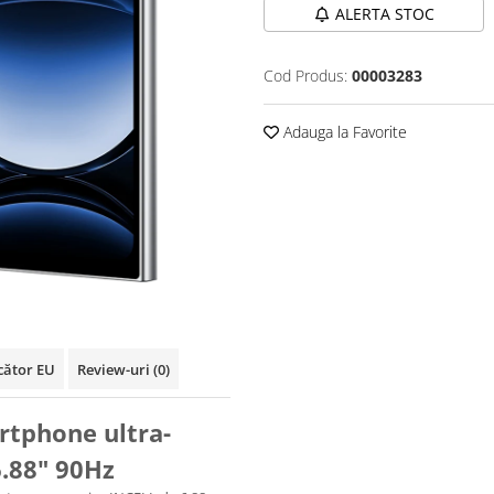
ALERTA STOC
Cod Produs:
00003283
Adauga la Favorite
cător EU
Review-uri
(0)
rtphone ultra-
6.88" 90Hz