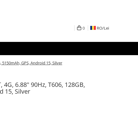
0
RO/
Lei
B, 5150mAh, GPS, Android 15, Silver
, 4G, 6.88" 90Hz, T606, 128GB,
 15, Silver