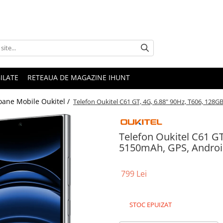
ILATE
RETEAUA DE MAGAZINE IHUNT
oane Mobile Oukitel /
Telefon Oukitel C61 GT, 4G, 6.88" 90Hz, T606, 128G
Telefon Oukitel C61 GT
5150mAh, GPS, Android
799 Lei
STOC EPUIZAT