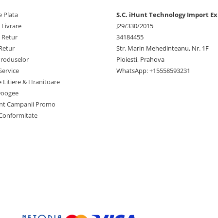
 complet, Night pentru condiții
 Plata
S.C. iHunt Technology Import Ex
istic, Video pentru înregistrări
 Livrare
J29/330/2015
u rezultate perfecte de fiecare
tate fotografie pentru orice
e Retur
34184455
Retur
Str. Marin Mehedinteanu, Nr. 1F
entru selfie-uri
Produselor
Ploiesti, Prahova
Service
WhatsApp: +15558593231
țea ta unică cu claritate
e Litiere & Hranitoare
ri video fluide. Moduri multiple
Doogee
eauty pentru netezire piele, mod
nt Campanii Promo
mbunătățit. Înregistrare video
 Conformitate
erfect pentru pasionați selfie și
treaga zi extinsă
 te încetinește. Continuă
 Mai mare decât smartphone normal
ie face bateria să dureze de
 Autonomie fiabilă pentru
sivă, comunicare constantă.
 portabilă pentru încărcare alte
ăști wireless. Rămâi mereu
nt.