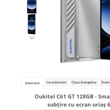
Oală sub Presiune
Slow Cooker
Grătar Grill
Gătit cu Aburi
Storcător
Deshidratoare
Blender
Aparate de Cafea
Aspiratoare Verticale
Friteuze Aer Cald / Air Fryer
Mașini de Spălat
Mașini de Spălat Vase
Caracteristici
Clasa Energetica
Încăr
Descriere
Mașini de Spălat Rufe
Roboți Curătenie
Oukitel C61 GT 128GB - Sma
Roboți Aspirator
subțire cu ecran uriaș 
Roboți Geamuri