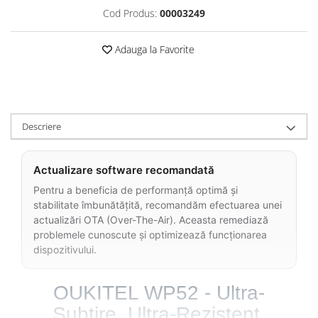
Cod Produs:
00003249
Roboți Gradină
Roboți Piscină
Adauga la Favorite
Accesorii Consumabile
Uscătoare
Uscătoare Haine
Lăzi Frigorifice
Descriere
Coșuri de gunoi
INGRIJIRE PERSONALA
Actualizare software recomandată
Uscătoare de Păr
Pentru a beneficia de performanță optimă și
Plăci de Îndreptat Părul
stabilitate îmbunătățită, recomandăm efectuarea unei
SPA
actualizări OTA (Over-The-Air). Aceasta remediază
problemele cunoscute și optimizează funcționarea
CASA, GRADINA SI BRICOLAJ
dispozitivului.
Sigurante inteligente
Camere de supraveghere
OUKITEL WP52 - Ultra-
Climatizare
Subțire, Ultra-Rezistent,