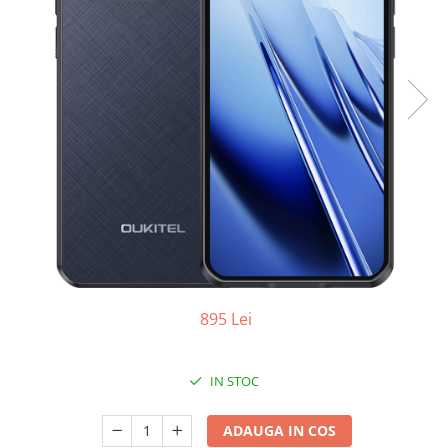
Oală sub Presiune
Slow Cooker
Grătar Grill
Gătit cu Aburi
Storcător
Deshidratoare
Blender
Aparate de Cafea
Aspiratoare Verticale
Friteuze Aer Cald / Air Fryer
Mașini de Spălat
895 Lei
Mașini de Spălat Vase
Mașini de Spălat Rufe
IN STOC
Roboți Curătenie
Roboți Aspirator
ADAUGA IN COS
Roboți Geamuri