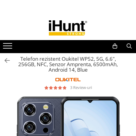
Toate Produsele
TELEFOANE & TABLETE IHUNT
Telefoane iHunt
Smartphone
Telefoane Rezistente
Telefon rezistent Oukitel WP52, 5G, 6.6",
256GB, NFC, Senzor Amprenta, 6500mAh,
Telefoane Butoane
Android 14, Blue
Boxe Portabile
Casti Audio
3 Review-uri
Accesorii telefoane
Huse protectie
Smartwatch
Accesorii smartwatch
ELECTROCASNICE
Aparate de Gătit