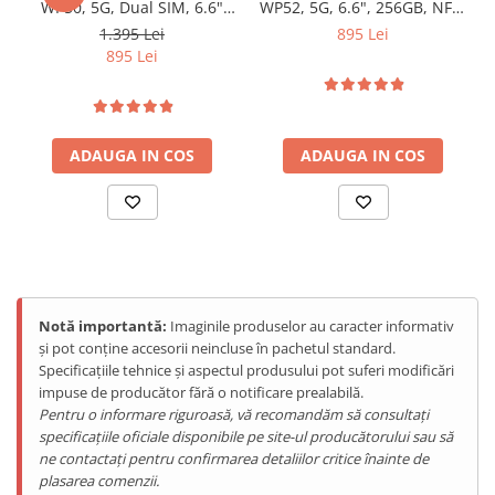
WP50, 5G, Dual SIM, 6.6"
WP52, 5G, 6.6", 256GB, NFC,
HD+, 16GB RAM (4GB +
Senzor Amprenta,
1.395 Lei
895 Lei
12GB), 256GB, NFC, GPS,
6500mAh, Android 14, Blue
895 Lei
Android 14, Blue
ADAUGA IN COS
ADAUGA IN COS
Notă importantă:
Imaginile produselor au caracter informativ
și pot conține accesorii neincluse în pachetul standard.
Specificațiile tehnice și aspectul produsului pot suferi modificări
impuse de producător fără o notificare prealabilă.
Pentru o informare riguroasă, vă recomandăm să consultați
specificațiile oficiale disponibile pe site-ul producătorului sau să
ne contactați pentru confirmarea detaliilor critice înainte de
plasarea comenzii.