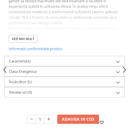
gândit să reziste mai multe zile fără încărcare și să ofere o
experiență stabilă în utilizarea zilnică. În același timp, oferă
conectivitate modernă și performanță suficientă pentru aplicații
uzuale, fără a încerca să concureze cu telefoanele orientate spre
performanță sau design subțire.
Per ansamblu, este o alegere potrivită pentru utilizatorii care au
nevoie de un telefon robust, practic și durabil, mai degrabă decât
unul elegant sau orientat spre multimedia.
VEZI MAI MULT
Informatii conformitate produs
Caracteristici
Clasa Energetica
Încărcător EU
Review-uri
(0)
ADAUGA IN COS