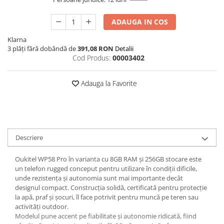
ADAUGA IN COS
Klarna
3 plăți fără dobândă de
391,08 RON
Detalii
Cod Produs:
00003402
Adauga la Favorite
Descriere
Oukitel WP58 Pro în varianta cu 8GB RAM și 256GB stocare este
un telefon rugged conceput pentru utilizare în condiții dificile,
unde rezistența și autonomia sunt mai importante decât
designul compact. Construcția solidă, certificată pentru protecție
la apă, praf și șocuri, îl face potrivit pentru muncă pe teren sau
activități outdoor.
Modelul pune accent pe fiabilitate și autonomie ridicată, fiind