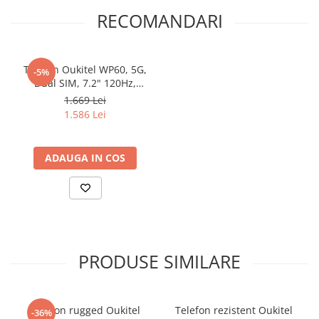
RECOMANDARI
Telefon Oukitel WP60, 5G,
-5%
Dual SIM, 7.2" 120Hz,
Dimensity 7025, 8GB RAM,
1.669 Lei
256GB, NFC, Android 15,
1.586 Lei
Silver
ADAUGA IN COS
PRODUSE SIMILARE
Telefon rugged Oukitel
Telefon rezistent Oukitel
-36%