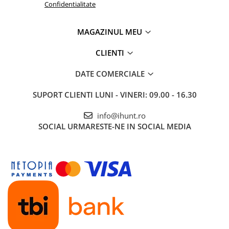
Confidentialitate
ENERGIE
Gift Card EV
MAGAZINUL MEU
STATII DE INCARCARE EV
Stații de Încărcare Rezidențiale /
CLIENTI
Acasă
Stații de Încărcare Comerciale /
DATE COMERCIALE
Profesionale
SUPORT CLIENTI
LUNI - VINERI: 09.00 - 16.30
info@ihunt.ro
SOCIAL
URMARESTE-NE IN SOCIAL MEDIA