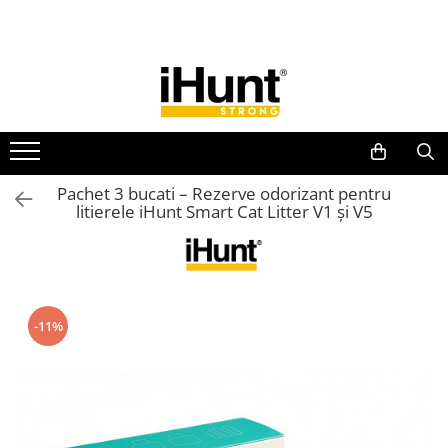
Toate Produsele
TELEFOANE & TABLETE IHUNT
Telefoane iHunt
Smartphone
Telefoane Rezistente
Pachet 3 bucati – Rezerve odorizant pentru
litierele iHunt Smart Cat Litter V1 și V5
Telefoane Butoane
Boxe Portabile
Casti Audio
Accesorii telefoane
-11%
Huse protectie
Smartwatch
Accesorii smartwatch
ELECTROCASNICE
Aparate de Gătit