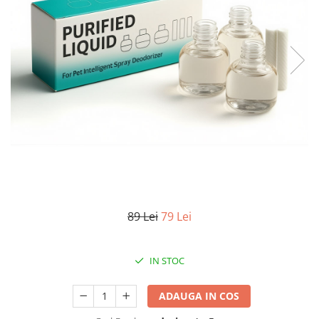
Oală sub Presiune
Slow Cooker
Grătar Grill
Gătit cu Aburi
Storcător
Deshidratoare
Blender
Aparate de Cafea
Aspiratoare Verticale
Friteuze Aer Cald / Air Fryer
89 Lei
79 Lei
Mașini de Spălat
Mașini de Spălat Vase
Mașini de Spălat Rufe
IN STOC
Roboți Curătenie
ADAUGA IN COS
Roboți Aspirator
Roboți Geamuri