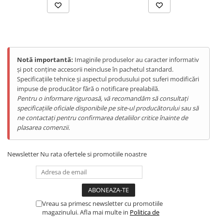
Tablete Doogee
Produse Hotwav
Telefoane Mobile Hotwav
Produse Unihertz
Notă importantă:
Imaginile produselor au caracter informativ
Telefoane Mobile Unihertz
și pot conține accesorii neincluse în pachetul standard.
Tablete Unihertz
Specificațiile tehnice și aspectul produsului pot suferi modificări
Produse Blackview
impuse de producător fără o notificare prealabilă.
Pentru o informare riguroasă, vă recomandăm să consultați
Telefoane Mobile Blackview
specificațiile oficiale disponibile pe site-ul producătorului sau să
Tablete Blackview
ne contactați pentru confirmarea detaliilor critice înainte de
plasarea comenzii.
Casti Audio Blackview
Produse Fossibot
Newsletter
Nu rata ofertele si promotiile noastre
Telefoane Mobile Fossibot
Tablete Fossibot
Produse Oukitel
Telefoane Mobile Oukitel
Vreau sa primesc newsletter cu promotiile
Tablete Oukitel
magazinului. Afla mai multe in
Politica de