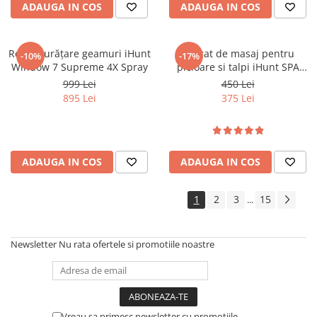
ADAUGA IN COS
ADAUGA IN COS
Robot curățare geamuri iHunt
Aparat de masaj pentru
-10%
-17%
Window 7 Supreme 4X Spray
picioare si talpi iHunt SPA
FootRelax AirHeat,
999 Lei
450 Lei
Reflexoterapie, Compresie cu
895 Lei
375 Lei
perne de aer, Incalzire, Role
masaj
ADAUGA IN COS
ADAUGA IN COS
1
2
3
15
...
Newsletter
Nu rata ofertele si promotiile noastre
Vreau sa primesc newsletter cu promotiile