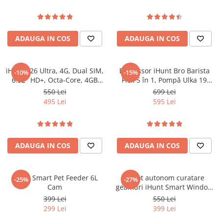
Oală sub Presiune
Slow Cooker
ADAUGA IN COS
ADAUGA IN COS
Grătar Grill
Gătit cu Aburi
Storcător
iHunt S26 Ultra, 4G, Dual SIM,
Espressor iHunt Bro Barista
-10%
-15%
Deshidratoare
6.52" HD+, Octa-Core, 4GB
Flex 5 în 1, Pompă Ulka 19
RAM, 128GB, 16MP + 8MP,
Bar, Rezervor Apa 1.2L, Ecran
Blender
550 Lei
699 Lei
GPS, Android 14
Tactil, Sistem Încălzire
495 Lei
595 Lei
Aparate de Cafea
Termobloc 1350W, Compatibil
cu Cafea Măcinată - Capsule -
Aspiratoare Verticale
Paduri, Duza Abur, Inox
Friteuze Aer Cald / Air Fryer
ADAUGA IN COS
ADAUGA IN COS
Mașini de Spălat
Mașini de Spălat Vase
Mașini de Spălat Rufe
iHunt Smart Pet Feeder 6L
Robot autonom curatare
-25%
-27%
Cam
geamuri iHunt Smart Window
Roboți Curătenie
Robot 3 PRO
399 Lei
550 Lei
Roboți Aspirator
299 Lei
399 Lei
Roboți Geamuri