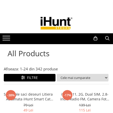
Toate Produsele
TELEFOANE & TABLETE IHUNT
Telefoane iHunt
Smartphone
Telefoane Rezistente
All Products
Telefoane Butoane
Boxe Portabile
Afiseaza:
1-
24
din
342
produse
Casti Audio
Accesorii telefoane
FILTRE
Huse protectie
Smartwatch
Set 5 role saci deseuri Litiera
iHunt i11, 2G, Dual SIM, 2.8-
-38%
-17%
Accesorii smartwatch
Automata iHunt Smart Cat
inch, Radio FM, Camera Foto,
Litter V1/V2/V4/V5/V6/V7
1500mAh, Silver
79 Lei
139 Lei
ELECTROCASNICE
49 Lei
115 Lei
Aparate de Gătit