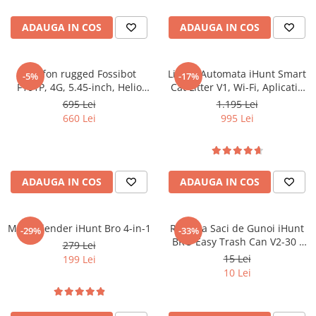
Tablete Oukitel
ENERGIE
ADAUGA IN COS
ADAUGA IN COS
Gift Card EV
STATII DE INCARCARE EV
Telefon rugged Fossibot
Litiera Automata iHunt Smart
-5%
-17%
Stații de Încărcare Rezidențiale /
F101P, 4G, 5.45-inch, Helio
Cat Litter V1, Wi-Fi, Aplicatie
Acasă
P22, 4GB RAM, 64GB,
Smart
695 Lei
1.195 Lei
10600mAh, Android 13, Red
660 Lei
995 Lei
Stații de Încărcare Comerciale /
Profesionale
ADAUGA IN COS
ADAUGA IN COS
Multi Blender iHunt Bro 4-in-1
Rezerva Saci de Gunoi iHunt
-29%
-33%
BRO Easy Trash Can V2-30 /
279 Lei
S140, Lungime 8m, 1 Bucata
15 Lei
199 Lei
10 Lei