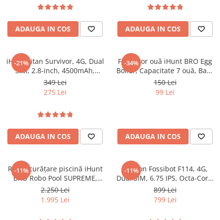
Purificatoare
Power Station
ADAUGA IN COS
ADAUGA IN COS
Seturi de duș
Utilaje gradina
iHunt Titan Survivor, 4G, Dual
Fierbător ouă iHunt BRO Egg
PET SHOP
-21%
-34%
SIM, 2.8-inch, 4500mAh,
Boiler, Capacitate 7 ouă, Bază
Litiere Automate
Camera Foto, Buton SOS
Inox, Oprire Automată, Alertă
349 Lei
150 Lei
Sonoră, Tăvițe Non-stick, Fără
Hrănitoare Inteligente
275 Lei
99 Lei
BPA
Accesorii Litiere
ALTI PRODUCATORI
Produse Ulefone
ADAUGA IN COS
ADAUGA IN COS
Telefoane Mobile Ulefone
Tablete Ulefone
Robot curățare piscină iHunt
Telefon Fossibot F114, 4G,
-11%
-11%
Smartwatch Ulefone
BRO Robo Pool SUPREME,
Dual SIM, 6.75 IPS, Octa-Core,
Casti Audio Ulefone
Triple Motor 110W, Turbo
12GB RAM (4GB + 8GB),
2.250 Lei
899 Lei
Suction, Curăță Podeaua și
128GB, NFC, RGB Light,
Huse protectie Ulefone
1.995 Lei
799 Lei
Linia Apei Pereților, Giroscop,
IP68/IP69K, Android 15
Produse Doogee
Senzori Ultrasonici Dubli,