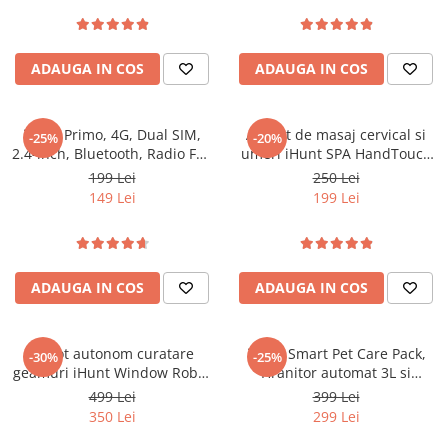
Roboți Gradină
Roboți Piscină
ADAUGA IN COS
ADAUGA IN COS
Accesorii Consumabile
Uscătoare
Uscătoare Haine
iHunt Primo, 4G, Dual SIM,
Aparat de masaj cervical si
-25%
-20%
2.4-inch, Bluetooth, Radio FM,
umeri iHunt SPA HandTouch
Lăzi Frigorifice
Camera Foto, Black
Neck 3D, Tehnologie masaj
199 Lei
250 Lei
Coșuri de gunoi
bionic/imitare maini umane,
149 Lei
199 Lei
Incalzire, Reincarcabil, Alb
INGRIJIRE PERSONALA
Uscătoare de Păr
Plăci de Îndreptat Părul
ADAUGA IN COS
ADAUGA IN COS
SPA
CASA, GRADINA SI BRICOLAJ
Robot autonom curatare
iHunt Smart Pet Care Pack,
-30%
-25%
Sigurante inteligente
geamuri iHunt Window Robot
Hranitor automat 3L si
3
fantana apa 2L pentru
Camere de supraveghere
499 Lei
399 Lei
animale de companie
350 Lei
299 Lei
Climatizare