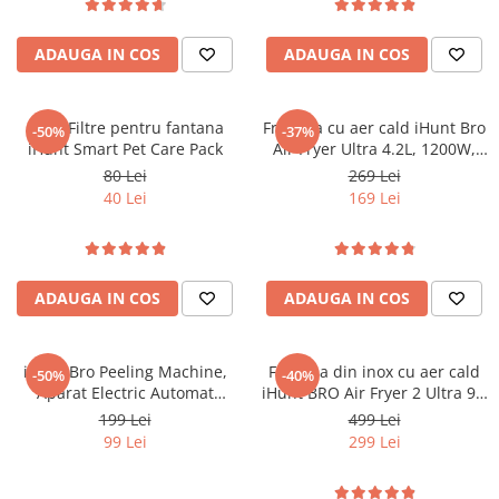
Filtrare 180µm, Fara Fir
Telefoane Mobile Doogee
Tablete Doogee
ADAUGA IN COS
ADAUGA IN COS
Produse Hotwav
Telefoane Mobile Hotwav
Set 4 Filtre pentru fantana
Friteuza cu aer cald iHunt Bro
-50%
-37%
Produse Unihertz
iHunt Smart Pet Care Pack
Air Fryer Ultra 4.2L, 1200W,
Temperatura reglabila 80-200
Telefoane Mobile Unihertz
80 Lei
269 Lei
°C, Ecran touch, 7 programe
40 Lei
169 Lei
Tablete Unihertz
automate, Compacta
Produse Blackview
Telefoane Mobile Blackview
Tablete Blackview
ADAUGA IN COS
ADAUGA IN COS
Casti Audio Blackview
Produse Fossibot
iHunt Bro Peeling Machine,
Friteuza din inox cu aer cald
-50%
-40%
Telefoane Mobile Fossibot
Aparat Electric Automat
iHunt BRO Air Fryer 2 Ultra 9L,
pentru Decojit Fructe și
2200W, Dublă încălzire,
Tablete Fossibot
199 Lei
499 Lei
Legume, 6 Lame Inox, 50W,
Temperatura reglabila 80-200
99 Lei
299 Lei
Produse Oukitel
Acumulator 1300mAh, Fără
°C, Ecran touch, 10 programe
Fir, Negru
automate
Telefoane Mobile Oukitel