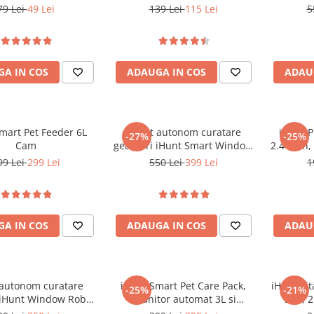
 V1/V2/V4/V5/V6/V7
1500mAh, Silver
RAM, 1
79 Lei
49 Lei
139 Lei
115 Lei
5
GP
A IN COS
ADAUGA IN COS
ADAU
mart Pet Feeder 6L
Robot autonom curatare
iHunt P
-27%
-25%
Cam
geamuri iHunt Smart Window
2.4-inch,
Robot 3 PRO
Cam
99 Lei
299 Lei
550 Lei
399 Lei
1
A IN COS
ADAUGA IN COS
ADAU
autonom curatare
iHunt Smart Pet Care Pack,
iHunt Tit
-25%
-21%
iHunt Window Robot
Hranitor automat 3L si
SIM, 2
3
fantana apa 2L pentru
Camer