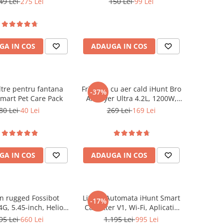
49 Lei
275 Lei
150 Lei
99 Lei
Sonoră, Tăvițe Non-stick, Fără
BPA
GA IN COS
ADAUGA IN COS
iltre pentru fantana
Friteuza cu aer cald iHunt Bro
-37%
mart Pet Care Pack
Air Fryer Ultra 4.2L, 1200W,
Temperatura reglabila 80-200
80 Lei
40 Lei
269 Lei
169 Lei
°C, Ecran touch, 7 programe
automate, Compacta
GA IN COS
ADAUGA IN COS
n rugged Fossibot
Litiera Automata iHunt Smart
-17%
4G, 5.45-inch, Helio
Cat Litter V1, Wi-Fi, Aplicatie
 4GB RAM, 64GB,
Smart
95 Lei
660 Lei
1.195 Lei
995 Lei