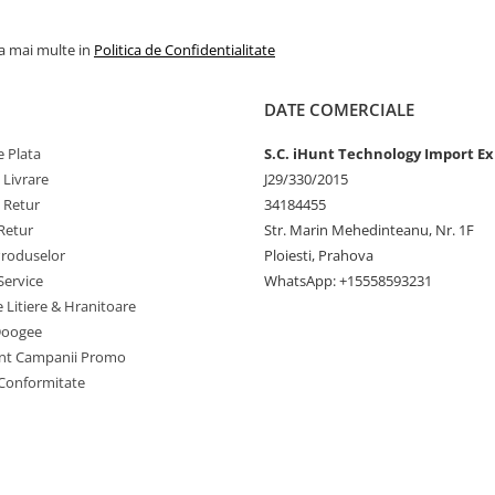
la mai multe in
Politica de Confidentialitate
DATE COMERCIALE
 Plata
S.C. iHunt Technology Import Ex
 Livrare
J29/330/2015
e Retur
34184455
Retur
Str. Marin Mehedinteanu, Nr. 1F
Produselor
Ploiesti, Prahova
Service
WhatsApp: +15558593231
e Litiere & Hranitoare
Doogee
nt Campanii Promo
 Conformitate