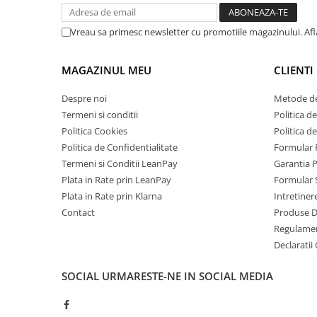
Telefoane Mobile Doogee
Tablete Doogee
Vreau sa primesc newsletter cu promotiile magazinului. Af
Produse Hotwav
Telefoane Mobile Hotwav
MAGAZINUL MEU
CLIENTI
Produse Unihertz
Despre noi
Metode de
Telefoane Mobile Unihertz
Termeni si conditii
Politica de
Tablete Unihertz
Politica Cookies
Politica d
Produse Blackview
Politica de Confidentialitate
Formular 
Termeni si Conditii LeanPay
Garantia 
Telefoane Mobile Blackview
Plata in Rate prin LeanPay
Formular 
Tablete Blackview
Plata in Rate prin Klarna
Intretiner
Casti Audio Blackview
Contact
Produse 
Produse Fossibot
Regulame
Declaratii
Telefoane Mobile Fossibot
Tablete Fossibot
SOCIAL
URMARESTE-NE IN SOCIAL MEDIA
Produse Oukitel
Telefoane Mobile Oukitel