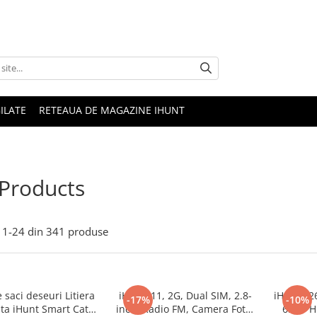
ILATE
RETEAUA DE MAGAZINE IHUNT
 Products
1-
24
din
341
produse
e saci deseuri Litiera
iHunt i11, 2G, Dual SIM, 2.8-
iHunt S26
-17%
-10%
a iHunt Smart Cat
inch, Radio FM, Camera Foto,
6.52" H