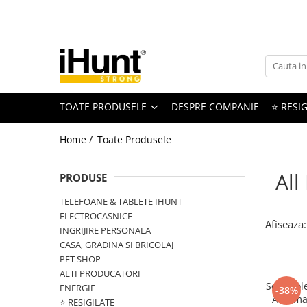
Toate Produsele
TELEFOANE & TABLETE IHUNT
Telefoane iHunt
TOATE PRODUSELE
DESPRE COMPANIE
⭐ RESIG
Smartphone
Telefoane Rezistente
Home /
Toate Produsele
Telefoane Butoane
Boxe Portabile
All
PRODUSE
Casti Audio
TELEFOANE & TABLETE IHUNT
Accesorii telefoane
ELECTROCASNICE
Afiseaza:
Huse protectie
INGRIJIRE PERSONALA
CASA, GRADINA SI BRICOLAJ
Smartwatch
PET SHOP
Accesorii smartwatch
ALTI PRODUCATORI
Set 5 rol
ELECTROCASNICE
ENERGIE
-38%
Automat
⭐ RESIGILATE
Aparate de Gătit