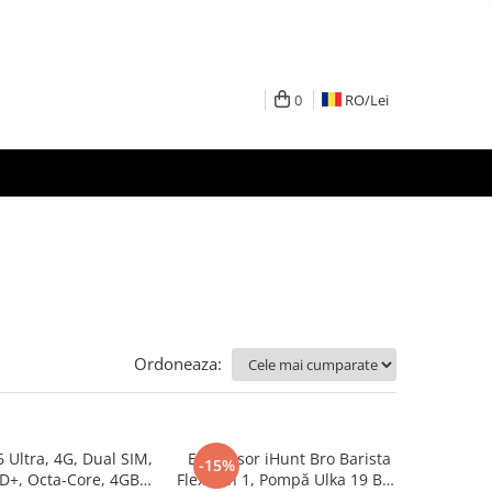
0
RO/
Lei
Ordoneaza:
 Ultra, 4G, Dual SIM,
Espressor iHunt Bro Barista
-15%
D+, Octa-Core, 4GB
Flex 5 în 1, Pompă Ulka 19 Bar,