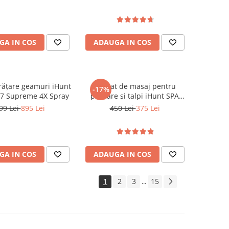
h, Android 13, Red
GA IN COS
ADAUGA IN COS
rățare geamuri iHunt
Aparat de masaj pentru
-17%
7 Supreme 4X Spray
picioare si talpi iHunt SPA
FootRelax AirHeat,
99 Lei
895 Lei
450 Lei
375 Lei
Reflexoterapie, Compresie cu
perne de aer, Incalzire, Role
masaj
GA IN COS
ADAUGA IN COS
1
2
3
15
...