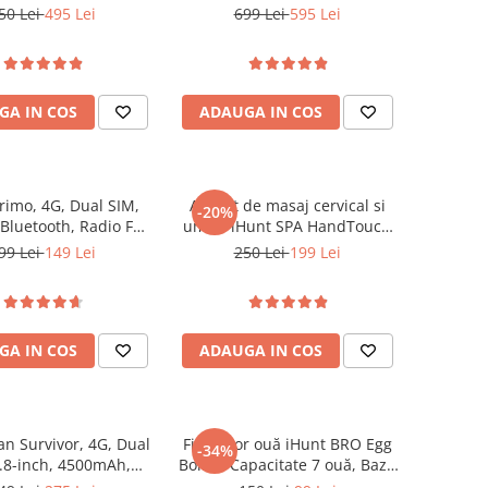
28GB, 16MP + 8MP,
Rezervor Apa 1.2L, Ecran
50 Lei
495 Lei
699 Lei
595 Lei
S, Android 14
Tactil, Sistem Încălzire
Termobloc 1350W, Compatibil
cu Cafea Măcinată - Capsule -
Paduri, Duza Abur, Inox
GA IN COS
ADAUGA IN COS
rimo, 4G, Dual SIM,
Aparat de masaj cervical si
-20%
 Bluetooth, Radio FM,
umeri iHunt SPA HandTouch
era Foto, Black
Neck 3D, Tehnologie masaj
99 Lei
149 Lei
250 Lei
199 Lei
bionic/imitare maini umane,
Incalzire, Reincarcabil, Alb
GA IN COS
ADAUGA IN COS
an Survivor, 4G, Dual
Fierbător ouă iHunt BRO Egg
-34%
.8-inch, 4500mAh,
Boiler, Capacitate 7 ouă, Bază
a Foto, Buton SOS
Inox, Oprire Automată, Alertă