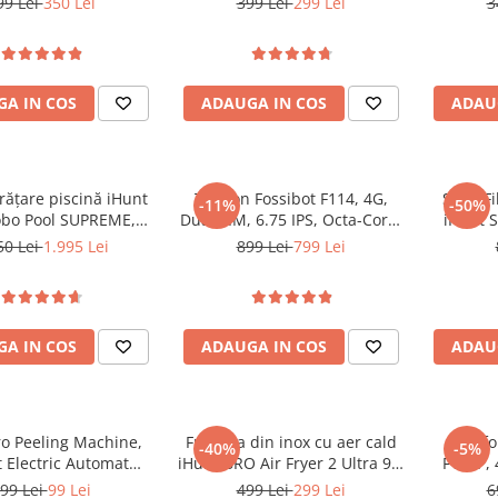
99 Lei
350 Lei
399 Lei
299 Lei
3
animale de companie
A IN COS
ADAUGA IN COS
ADAU
rățare piscină iHunt
Telefon Fossibot F114, 4G,
Set 4 F
-11%
-50%
bo Pool SUPREME,
Dual SIM, 6.75 IPS, Octa-Core,
iHunt S
 Motor 110W, Turbo
12GB RAM (4GB + 8GB),
50 Lei
1.995 Lei
899 Lei
799 Lei
, Curăță Podeaua și
128GB, NFC, RGB Light,
i Pereților, Giroscop,
IP68/IP69K, Android 15
 Ultrasonici Dubli,
re 180µm, Fara Fir
A IN COS
ADAUGA IN COS
ADAU
ro Peeling Machine,
Friteuza din inox cu aer cald
Telefo
-40%
-5%
 Electric Automat
iHunt BRO Air Fryer 2 Ultra 9L,
F101P, 
 Decojit Fructe și
2200W, Dublă încălzire,
P22,
99 Lei
99 Lei
499 Lei
299 Lei
6