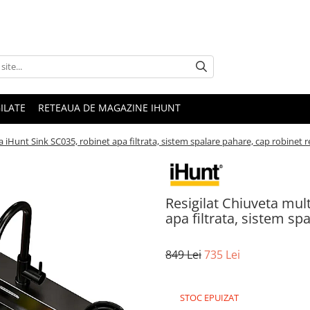
ILATE
RETEAUA DE MAGAZINE IHUNT
a iHunt Sink SC035, robinet apa filtrata, sistem spalare pahare, cap robinet r
Resigilat Chiuveta mul
apa filtrata, sistem sp
849 Lei
735 Lei
STOC EPUIZAT