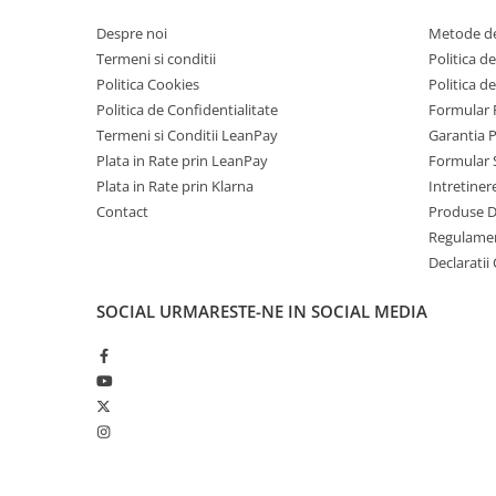
Tablete Doogee
Despre noi
Metode de
Produse Hotwav
Termeni si conditii
Politica de
Telefoane Mobile Hotwav
Politica Cookies
Politica d
Produse Unihertz
Politica de Confidentialitate
Formular 
Termeni si Conditii LeanPay
Garantia 
Telefoane Mobile Unihertz
Plata in Rate prin LeanPay
Formular 
Tablete Unihertz
Plata in Rate prin Klarna
Intretiner
Produse Blackview
Contact
Produse 
Telefoane Mobile Blackview
Regulame
Declaratii
Tablete Blackview
Casti Audio Blackview
SOCIAL
URMARESTE-NE IN SOCIAL MEDIA
Produse Fossibot
Telefoane Mobile Fossibot
Tablete Fossibot
Produse Oukitel
Telefoane Mobile Oukitel
Tablete Oukitel