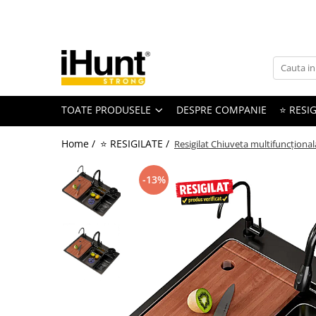
Toate Produsele
TELEFOANE & TABLETE IHUNT
Telefoane iHunt
TOATE PRODUSELE
DESPRE COMPANIE
⭐ RESIG
Smartphone
Telefoane Rezistente
Home /
⭐ RESIGILATE /
Resigilat Chiuveta multifuncțional
Telefoane Butoane
Boxe Portabile
-13%
Casti Audio
Accesorii telefoane
Huse protectie
Smartwatch
Accesorii smartwatch
ELECTROCASNICE
Aparate de Gătit