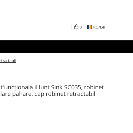
0
RO/
Lei
etractabil
tifuncționala iHunt Sink SC035, robinet
alare pahare, cap robinet retractabil