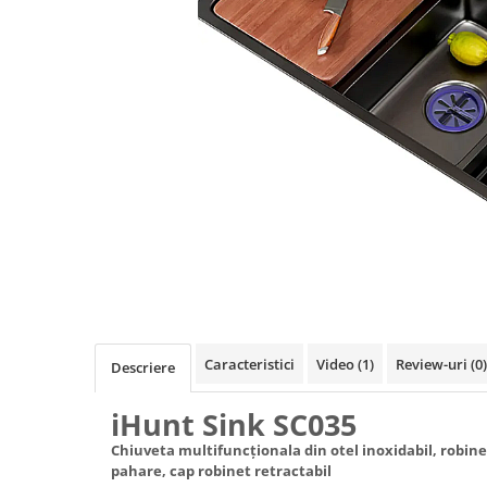
Oală sub Presiune
Slow Cooker
Grătar Grill
Gătit cu Aburi
Storcător
Deshidratoare
Blender
Aparate de Cafea
Aspiratoare Verticale
Friteuze Aer Cald / Air Fryer
Mașini de Spălat
Mașini de Spălat Vase
Caracteristici
Video
(1)
Review-uri
(0)
Descriere
Mașini de Spălat Rufe
iHunt Sink SC035
Roboți Curătenie
Chiuveta multifuncționala din otel inoxidabil, robinet
Roboți Aspirator
pahare, cap robinet retractabil
Roboți Geamuri