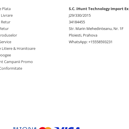
 Plata
S.C. iHunt Technology Import Ex
 Livrare
J29/330/2015
e Retur
34184455
Retur
Str. Marin Mehedinteanu, Nr. 1F
Produselor
Ploiesti, Prahova
Service
WhatsApp: +15558593231
e Litiere & Hranitoare
Doogee
nt Campanii Promo
 Conformitate