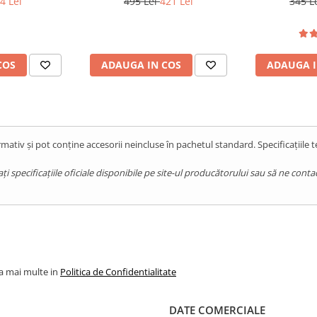
4 Lei
495 Lei
421 Lei
345 L
COS
ADAUGA IN COS
ADAUGA I
mativ și pot conține accesorii neincluse în pachetul standard. Specificațiile 
pecificațiile oficiale disponibile pe site-ul producătorului sau să ne contact
la mai multe in
Politica de Confidentialitate
DATE COMERCIALE