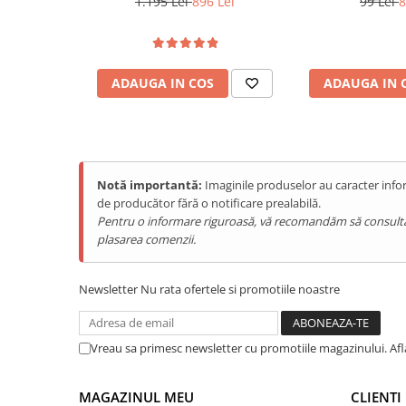
1.195 Lei
896 Lei
99 Lei
8
Purificatoare
Power Station
Seturi de duș
ADAUGA IN COS
ADAUGA IN 
Utilaje gradina
PET SHOP
Litiere Automate
Hrănitoare Inteligente
Notă importantă:
Imaginile produselor au caracter infor
Accesorii Litiere
de producător fără o notificare prealabilă.
Pentru o informare riguroasă, vă recomandăm să consultați s
ALTI PRODUCATORI
plasarea comenzii.
Produse Ulefone
Telefoane Mobile Ulefone
Newsletter
Nu rata ofertele si promotiile noastre
Tablete Ulefone
Casti Audio Ulefone
Huse protectie Ulefone
Vreau sa primesc newsletter cu promotiile magazinului. Af
Produse Doogee
Telefoane Mobile Doogee
MAGAZINUL MEU
CLIENTI