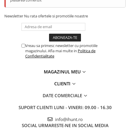
telecomandă pentru un control avansat. Util, performant și
accesibil !
Newsletter
Nu rata ofertele si promotiile noastre
Vreau sa primesc newsletter cu promotiile
magazinului. Afla mai multe in
Politica de
Confidentialitate
MAGAZINUL MEU
CLIENTI
Ai visat și ți-ai dorit de mult ca printr-o simplă apăsare de buton
DATE COMERCIALE
să dispară petele de pe geamuri și Soarele să-ți zâmbească din
nou prin ele ? Cum așa, este suficient un simplu click și dispar
SUPORT CLIENTI
LUNI - VINERI: 09.00 - 16.30
cârpele murdare și urât mirositoare, șervețelele care se
descompun de la primul puf sau durerile de spate ? Exact, dar nu
info@ihunt.ro
numai atât ! Nu mai vărsa ligheanul de apă prin sufragerie și nici
SOCIAL
URMARESTE-NE IN SOCIAL MEDIA
nu mai inhala soluțiile speciale, trebuie să termini cu aplecatul și