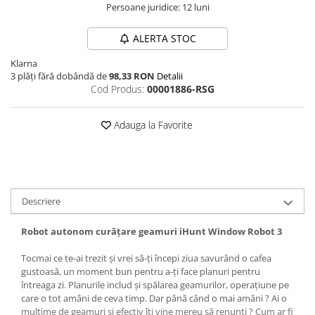
Persoane juridice: 12 luni
ALERTA STOC
Klarna
3 plăți fără dobândă de
98,33 RON
Detalii
Cod Produs:
00001886-RSG
Adauga la Favorite
Descriere
Robot autonom curățare geamuri iHunt Window Robot 3
Tocmai ce te-ai trezit și vrei să-ți începi ziua savurând o cafea
gustoasă, un moment bun pentru a-ți face planuri pentru
întreaga zi. Planurile includ și spălarea geamurilor, operațiune pe
care o tot amâni de ceva timp. Dar până când o mai amâni ? Ai o
mulțime de geamuri și efectiv îți vine mereu să renunți ? Cum ar fi