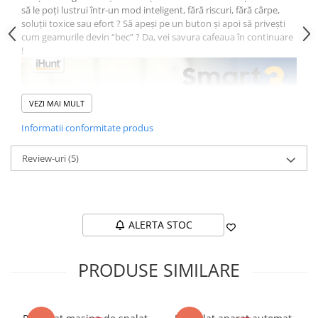
să le poți lustrui într-un mod inteligent, fără riscuri, fără cârpe,
soluții toxice sau efort ? Să apeși pe un buton și apoi să privești
cum geamurile devin “bec” ? Da, vei savura cafeaua în continuare
!
VEZI MAI MULT
Informatii conformitate produs
Review-uri
(5)
ALERTA STOC
Nu va trebui să angajezi pe nimeni, nu-ți vei deranja partenerul și
PRODUSE SIMILARE
nici nu-l vei trimite pentru a cumpăra ziare, hârtii, prosoape sau
soluții speciale. De ce să cauți mereu cel mai stabil scaun din casă
sau să apelezi la o scară și să refuzi să speli geamurile pe exterior ?
Fă curățenie într-un mod inteligent și unic, fără efort sau stres,