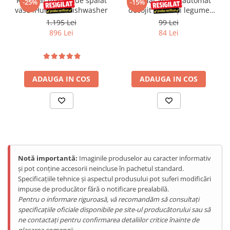
Resigilat masina de spalat
Resigilat aparat automat
uită de oboseală și de nervi. Apelează la asistentul tău inteligent și
-25%
-15%
vase iHunt Bro Dishwasher
decojit fructe și legume
de încredere, este lângă tine la nevoie. Nu are nevoie de salariu, o
iHunt Bro Peeling Machine
face din plăcere !
1.195 Lei
99 Lei
896 Lei
84 Lei
ADAUGA IN COS
ADAUGA IN COS
Notă importantă:
Imaginile produselor au caracter informativ
Asistentul tău se va baza pe un motor inteligent și pe lavetele
și pot conține accesorii neincluse în pachetul standard.
special concepute pentru a nu lăsa urme, indiferent de forma
Specificațiile tehnice și aspectul produsului pot suferi modificări
geamului sau de poziționarea acestuia. Este atât de inteligent
impuse de producător fără o notificare prealabilă.
încât poate detecta rama geamului și forma lui, având o putere
Pentru o informare riguroasă, vă recomandăm să consultați
mare de sucțiune, iar laveta din microfibre se va asigura că treaba
specificațiile oficiale disponibile pe site-ul producătorului sau să
este făcută ca la carte ! Nici nu trebuie să-i ții companie, îl poți
ne contactați pentru confirmarea detaliilor critice înainte de
folosi în orice încăpere dorești și chiar te poți baza pe
plasarea comenzii.