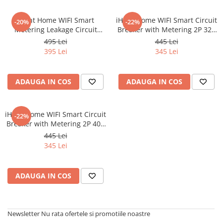
iHunt Home WIFI Smart
iHunt Home WIFI Smart Circuit
-20%
-22%
Metering Leakage Circuit
Breaker with Metering 2P 32A
Breaker 2P 32A - Siguranta
- Siguranta automata
495 Lei
445 Lei
automata inteligenta cu
inteligenta cu contorizare
395 Lei
345 Lei
contorizare
ADAUGA IN COS
ADAUGA IN COS
iHunt Home WIFI Smart Circuit
-22%
Breaker with Metering 2P 40A
- Siguranta automata
445 Lei
inteligenta cu contorizare
345 Lei
ADAUGA IN COS
Newsletter
Nu rata ofertele si promotiile noastre