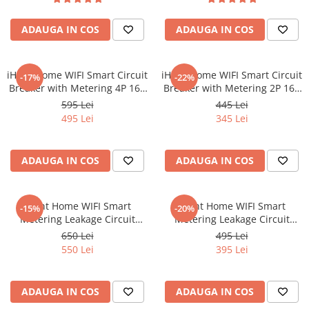
Tablete Unihertz
Mașini de Spălat Rufe
Produse Blackview
Roboți Curătenie
ADAUGA IN COS
ADAUGA IN COS
Telefoane Mobile Blackview
Roboți Aspirator
Tablete Blackview
Roboți Geamuri
iHunt Home WIFI Smart Circuit
iHunt Home WIFI Smart Circuit
-17%
-22%
Casti Audio Blackview
Roboți Gradină
Breaker with Metering 4P 16A
Breaker with Metering 2P 16A
Produse Fossibot
- Siguranta automata
- Siguranta automata
Roboți Piscină
595 Lei
445 Lei
inteligenta cu contorizare
inteligenta cu contorizare
495 Lei
345 Lei
Accesorii Consumabile
Telefoane Mobile Fossibot
Uscătoare
Tablete Fossibot
Produse Oukitel
Uscătoare Haine
ADAUGA IN COS
ADAUGA IN COS
Lăzi Frigorifice
Telefoane Mobile Oukitel
Tablete Oukitel
Coșuri de gunoi
iHunt Home WIFI Smart
iHunt Home WIFI Smart
-15%
-20%
Metering Leakage Circuit
Metering Leakage Circuit
Breaker 4P 16A - Siguranta
Breaker 2P 16A - Siguranta
650 Lei
495 Lei
automata inteligenta cu
automata inteligenta cu
550 Lei
395 Lei
contorizare
contorizare
ADAUGA IN COS
ADAUGA IN COS