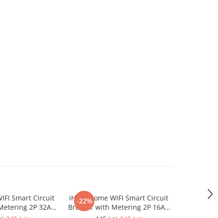
FI Smart Circuit
iHunt Home WIFI Smart Circuit
iHunt Home
-22%
-22%
Metering 2P 32A -
Breaker with Metering 2P 16A -
Breaker wi
omata inteligenta
Siguranta automata inteligenta
Siguranta 