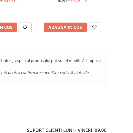
ei
345 Lei
445 Lei
345 Lei
44
ntorizare
cu contorizare
cu
N COS
ADAUGA IN COS
ADAUG
tehnice și aspectul produsului pot suferi modificări impuse
ați pentru confirmarea detaliilor critice înainte de
SUPORT CLIENTI
LUNI - VINERI: 09.00