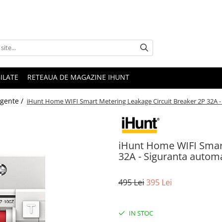
ILATE
RETEAUA DE MAGAZINE IHUNT
igente /
iHunt Home WIFI Smart Metering Leakage Circuit Breaker 2P 32A - 
iHunt Home WIFI Smart
32A - Siguranta automa
495 Lei
395 Lei
IN STOC