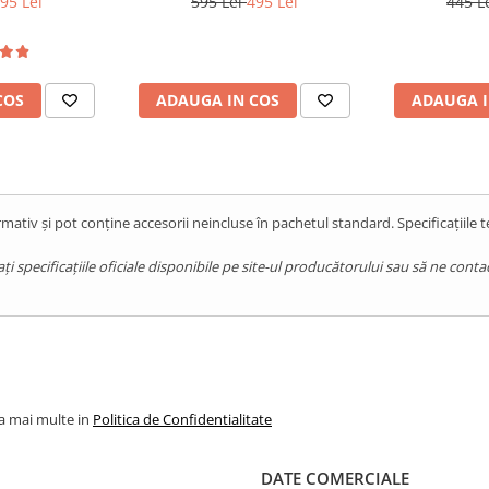
95 Lei
595 Lei
495 Lei
445 L
cu contorizare
cu co
COS
ADAUGA IN COS
ADAUGA I
mativ și pot conține accesorii neincluse în pachetul standard. Specificațiile 
pecificațiile oficiale disponibile pe site-ul producătorului sau să ne contact
la mai multe in
Politica de Confidentialitate
DATE COMERCIALE