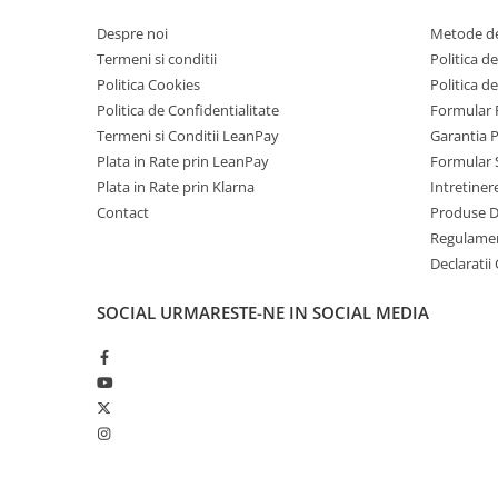
Temperatura de functionare: -25°C to +65°C
Telefoane Mobile Doogee
Umiditate: 5% ~ 95%, fara condens
Despre noi
Metode de
Tablete Doogee
Termeni si conditii
Politica de
Produse Hotwav
Politica Cookies
Politica d
Telefoane Mobile Hotwav
Politica de Confidentialitate
Formular 
Termeni si Conditii LeanPay
Garantia 
Produse Unihertz
Plata in Rate prin LeanPay
Formular 
Telefoane Mobile Unihertz
Plata in Rate prin Klarna
Intretiner
Tablete Unihertz
Contact
Produse 
Produse Blackview
Regulame
Declaratii
Telefoane Mobile Blackview
Tablete Blackview
SOCIAL
URMARESTE-NE IN SOCIAL MEDIA
Casti Audio Blackview
Produse Fossibot
Telefoane Mobile Fossibot
Tablete Fossibot
Produse Oukitel
Telefoane Mobile Oukitel