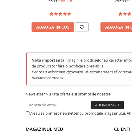
75 Lei
45 Lei
295 Lei
1
Purificatoare
Power Station
Seturi de duș
ADAUGA IN COS
ADAUGA IN 
Utilaje gradina
PET SHOP
Litiere Automate
Hrănitoare Inteligente
Notă importantă:
Imaginile produselor au caracter infor
Accesorii Litiere
de producător fără o notificare prealabilă.
Pentru o informare riguroasă, vă recomandăm să consultați s
ALTI PRODUCATORI
plasarea comenzii.
Produse Ulefone
Caracteristici:
Telefoane Mobile Ulefone
Comanda prin internet - prin aplicația iHunt Home App
Newsletter
Nu rata ofertele si promotiile noastre
Poli: 2 (1P+N)
Tablete Ulefone
Contorizare: Da
Smartwatch Ulefone
Tensiune intrare: 120V/230V CA
Tensiune iesire: 120V/230V CA
Casti Audio Ulefone
Vreau sa primesc newsletter cu promotiile magazinului. Af
Curent: 32A
Huse protectie Ulefone
Protectie diferentiala: Da
Produse Doogee
Standard WiFi: IEEE 802.11 b/n/g 2.4G Hz
MAGAZINUL MEU
CLIENTI