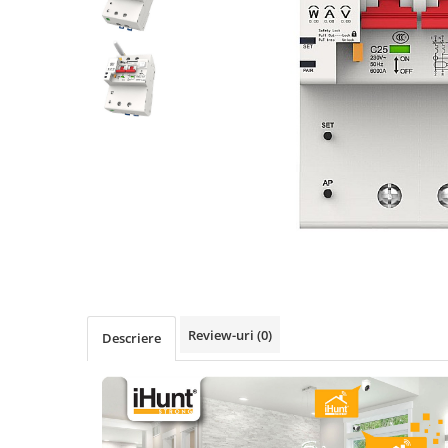
Oală sub Presiune
Slow Cooker
Grătar Grill
Gătit cu Aburi
Storcător
Deshidratoare
Blender
Aparate de Cafea
Aspiratoare Verticale
Friteuze Aer Cald / Air Fryer
Mașini de Spălat
Mașini de Spălat Vase
Review-uri
(0)
Descriere
Mașini de Spălat Rufe
Roboți Curătenie
Roboți Aspirator
Roboți Geamuri