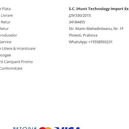
 Plata
S.C. iHunt Technology Import Ex
 Livrare
J29/330/2015
e Retur
34184455
Retur
Str. Marin Mehedinteanu, Nr. 1F
Produselor
Ploiesti, Prahova
Service
WhatsApp: +15558593231
e Litiere & Hranitoare
Doogee
nt Campanii Promo
 Conformitate