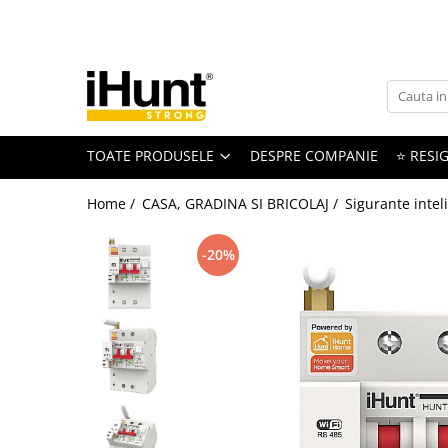
Toate Produsele
TELEFOANE & TABLETE IHUNT
Telefoane iHunt
TOATE PRODUSELE
DESPRE COMPANIE
⭐ RESIG
Smartphone
Telefoane Rezistente
Home /
CASA, GRADINA SI BRICOLAJ /
Sigurante intel
Telefoane Butoane
Boxe Portabile
-20%
Casti Audio
Accesorii telefoane
Huse protectie
Smartwatch
Accesorii smartwatch
ELECTROCASNICE
Aparate de Gătit