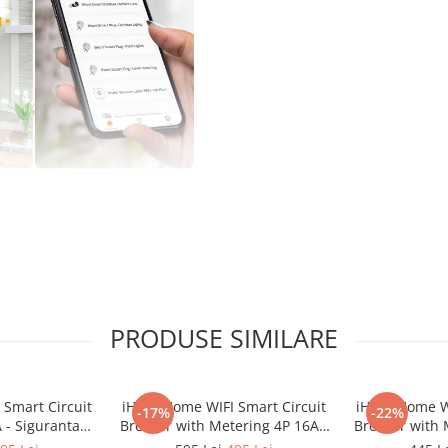
unt Home
PRODUSE SIMILARE
nt Home WIFI Smart
Metering
 Smart Circuit
iHunt Home WIFI Smart Circuit
iHunt Home WI
-17%
-22%
 - Siguranta
Breaker with Metering 4P 16A -
Breaker with 
teligenta
Siguranta automata inteligenta
Siguranta aut