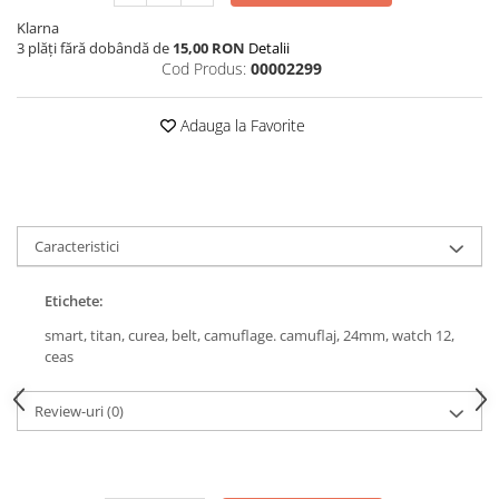
Klarna
3 plăți fără dobândă de
15,00 RON
Detalii
Cod Produs:
00002299
Adauga la Favorite
Caracteristici
Etichete:
smart,
titan,
curea,
belt,
camuflage. camuflaj,
24mm,
watch 12,
ceas
Review-uri
(0)