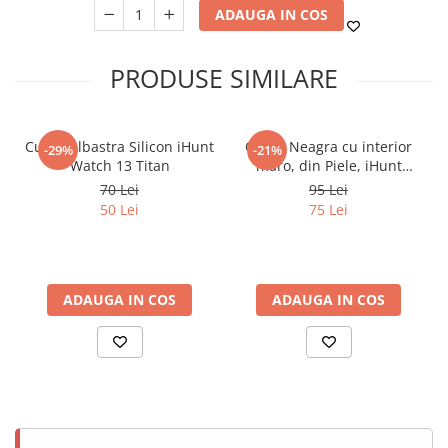
ADAUGA IN COS
PRODUSE SIMILARE
Curea Albastra Silicon iHunt
Curea Neagra cu interior
-29%
-21%
Watch 13 Titan
maro, din Piele, iHunt
Watch 13 Titan
70 Lei
95 Lei
50 Lei
75 Lei
ADAUGA IN COS
ADAUGA IN COS