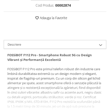
Roboți Gradină
Cod Produs:
00002874
Roboți Piscină
Adauga la Favorite
Accesorii Consumabile
Uscătoare
Uscătoare Haine
Lăzi Frigorifice
Descriere
Coșuri de gunoi
INGRIJIRE PERSONALA
FOSSiBOT F112 Pro - Smartphone Robust 5G cu Design
Vibrant și Performanță Excelentă
Uscătoare de Păr
Plăci de Îndreptat Părul
FOSSiBOT F112 Pro este primul telefon robust din industrie care
îmbină durabilitatea extremă cu un design modern și elegant,
SPA
inspirat de flagship-uri premium. Cu un corp din silicon gel lichid
CASA, GRADINA SI BRICOLAJ
alimentar pe spate, acest smartphone oferă o senzație plăcută la
atingere și o rezistență excepțională la zgârieturi, fiind disponibil
Sigurante inteligente
în cinci culori vibrante: albastru safir cu accente aurii, negru clasic
Camere de supraveghere
cu detalii argintii, portocaliu strălucitor, verde și roz. Certificat
IP68, IP69K și MIL-STD-810H, F112 Pro rezistă la scufundări până
Climatizare
la 1.5 metri timp de 30 minute, jet-uri de apă sub presiune la