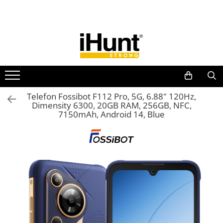
Toate Produsele
TELEFOANE & TABLETE IHUNT
Telefoane iHunt
Smartphone
Telefoane Rezistente
Telefon Fossibot F112 Pro, 5G, 6.88" 120Hz,
Dimensity 6300, 20GB RAM, 256GB, NFC,
Telefoane Butoane
7150mAh, Android 14, Blue
Boxe Portabile
Casti Audio
Accesorii telefoane
Huse protectie
Smartwatch
Accesorii smartwatch
ELECTROCASNICE
Aparate de Gătit