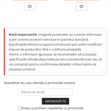
ENERGIE
Gift Card EV
STATII DE INCARCARE EV
Stații de Încărcare Rezidențiale /
Acasă
Notă importantă:
Imaginile produselor au caracter informativ
Stații de Încărcare Comerciale /
și pot conține accesorii neincluse în pachetul standard.
Profesionale
Specificațiile tehnice și aspectul produsului pot suferi modificări
impuse de producător fără o notificare prealabilă.
Pentru o informare riguroasă, vă recomandăm să consultați
specificațiile oficiale disponibile pe site-ul producătorului sau să
ne contactați pentru confirmarea detaliilor critice înainte de
plasarea comenzii.
Newsletter
Nu rata ofertele si promotiile noastre
Vreau sa primesc newsletter cu promotiile