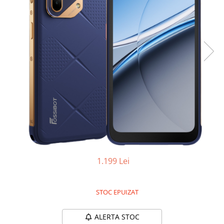
Oală sub Presiune
Slow Cooker
Grătar Grill
Gătit cu Aburi
Storcător
Deshidratoare
Blender
Aparate de Cafea
Aspiratoare Verticale
Friteuze Aer Cald / Air Fryer
Mașini de Spălat
1.199 Lei
Mașini de Spălat Vase
Mașini de Spălat Rufe
STOC EPUIZAT
Roboți Curătenie
Roboți Aspirator
ALERTA STOC
Roboți Geamuri