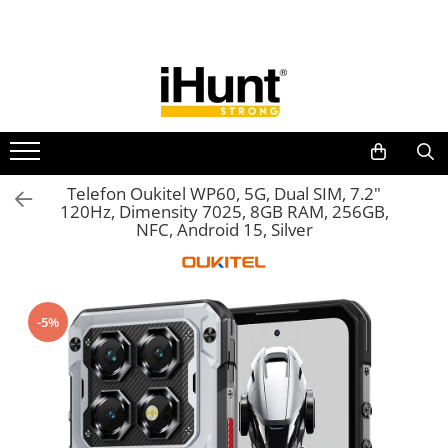
Toate Produsele
TELEFOANE & TABLETE IHUNT
Telefoane iHunt
Smartphone
Telefoane Rezistente
Telefon Oukitel WP60, 5G, Dual SIM, 7.2"
120Hz, Dimensity 7025, 8GB RAM, 256GB,
Telefoane Butoane
NFC, Android 15, Silver
Boxe Portabile
Casti Audio
Accesorii telefoane
-5%
Huse protectie
Smartwatch
Accesorii smartwatch
ELECTROCASNICE
Aparate de Gătit