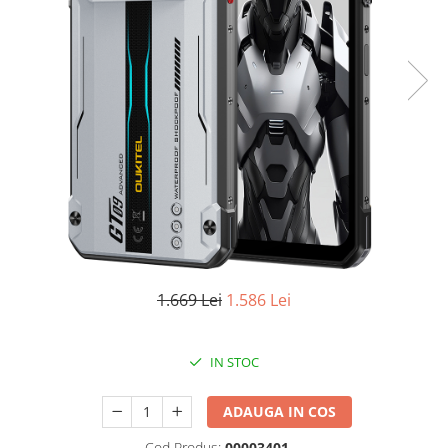
Oală sub Presiune
Slow Cooker
Grătar Grill
Gătit cu Aburi
Storcător
Deshidratoare
Blender
Aparate de Cafea
Aspiratoare Verticale
Friteuze Aer Cald / Air Fryer
1.669 Lei
1.586 Lei
Mașini de Spălat
Mașini de Spălat Vase
Mașini de Spălat Rufe
IN STOC
Roboți Curătenie
ADAUGA IN COS
Roboți Aspirator
Roboți Geamuri
Cod Produs:
00003401