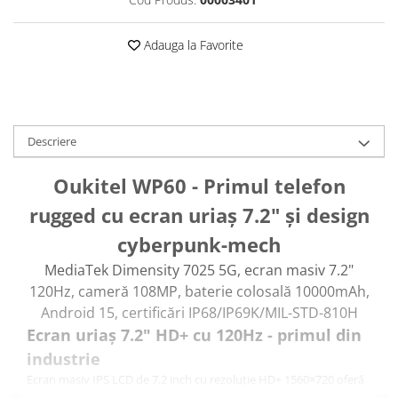
Roboți Gradină
Roboți Piscină
Adauga la Favorite
Accesorii Consumabile
Uscătoare
Uscătoare Haine
Lăzi Frigorifice
Descriere
Coșuri de gunoi
Oukitel WP60 - Primul telefon
INGRIJIRE PERSONALA
rugged cu ecran uriaș 7.2" și design
Uscătoare de Păr
cyberpunk-mech
Plăci de Îndreptat Părul
MediaTek Dimensity 7025 5G, ecran masiv 7.2"
SPA
120Hz, cameră 108MP, baterie colosală 10000mAh,
CASA, GRADINA SI BRICOLAJ
Android 15, certificări IP68/IP69K/MIL-STD-810H
Sigurante inteligente
Ecran uriaș 7.2" HD+ cu 120Hz - primul din
Camere de supraveghere
industrie
Climatizare
Ecran masiv IPS LCD de 7.2 inch cu rezoluție HD+ 1560×720 oferă
vizuale cinematice groundbreaking pentru experiență immersivă