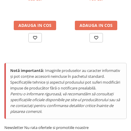
10000mAh, Android 15,
Black
Telefoane Mobile Doogee
Orange
Tablete Doogee
Produse Hotwav
ADAUGA IN COS
ADAUGA IN COS
Telefoane Mobile Hotwav
Produse Unihertz
Telefoane Mobile Unihertz
Tablete Unihertz
Produse Blackview
Telefoane Mobile Blackview
Notă importantă:
Imaginile produselor au caracter informativ
și pot conține accesorii neincluse în pachetul standard.
Tablete Blackview
Specificațiile tehnice și aspectul produsului pot suferi modificări
Casti Audio Blackview
impuse de producător fără o notificare prealabilă.
Produse Fossibot
Pentru o informare riguroasă, vă recomandăm să consultați
specificațiile oficiale disponibile pe site-ul producătorului sau să
Telefoane Mobile Fossibot
ne contactați pentru confirmarea detaliilor critice înainte de
Tablete Fossibot
plasarea comenzii.
Produse Oukitel
Telefoane Mobile Oukitel
Newsletter
Nu rata ofertele si promotiile noastre