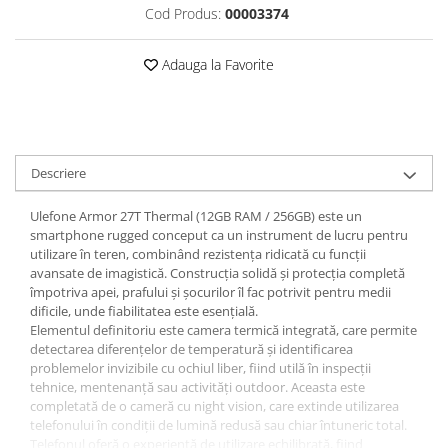
Cod Produs:
00003374
Roboți Gradină
Roboți Piscină
Adauga la Favorite
Accesorii Consumabile
Uscătoare
Uscătoare Haine
Lăzi Frigorifice
Descriere
Coșuri de gunoi
Ulefone Armor 27T Thermal (12GB RAM / 256GB) este un
INGRIJIRE PERSONALA
smartphone rugged conceput ca un instrument de lucru pentru
Uscătoare de Păr
utilizare în teren, combinând rezistența ridicată cu funcții
avansate de imagistică. Construcția solidă și protecția completă
Plăci de Îndreptat Părul
împotriva apei, prafului și șocurilor îl fac potrivit pentru medii
SPA
dificile, unde fiabilitatea este esențială.
Elementul definitoriu este camera termică integrată, care permite
CASA, GRADINA SI BRICOLAJ
detectarea diferențelor de temperatură și identificarea
Sigurante inteligente
problemelor invizibile cu ochiul liber, fiind utilă în inspecții
tehnice, mentenanță sau activități outdoor. Aceasta este
Camere de supraveghere
completată de o cameră cu night vision, care extinde utilizarea
Climatizare
telefonului în condiții de lumină redusă sau chiar întuneric total.
Telefonul oferă o experiență de utilizare echilibrată, fiind