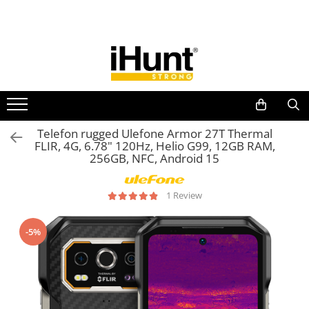
Toate Produsele
TELEFOANE & TABLETE IHUNT
Telefoane iHunt
Smartphone
Telefoane Rezistente
Telefon rugged Ulefone Armor 27T Thermal
FLIR, 4G, 6.78" 120Hz, Helio G99, 12GB RAM,
Telefoane Butoane
256GB, NFC, Android 15
Boxe Portabile
Casti Audio
1 Review
Accesorii telefoane
Huse protectie
-5%
Smartwatch
Accesorii smartwatch
ELECTROCASNICE
Aparate de Gătit