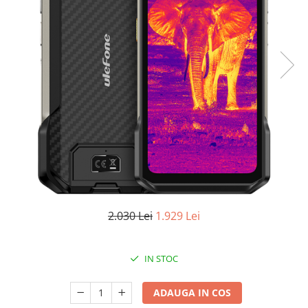
Oală sub Presiune
Slow Cooker
Grătar Grill
Gătit cu Aburi
Storcător
Deshidratoare
Blender
Aparate de Cafea
Aspiratoare Verticale
Friteuze Aer Cald / Air Fryer
Mașini de Spălat
2.030 Lei
1.929 Lei
Mașini de Spălat Vase
Mașini de Spălat Rufe
IN STOC
Roboți Curătenie
Roboți Aspirator
ADAUGA IN COS
Roboți Geamuri