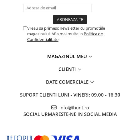
Tablete Oukitel
ENERGIE
Gift Card EV
Vreau sa primesc newsletter cu promotiile
STATII DE INCARCARE EV
magazinului. Afla mai multe in
Politica de
Stații de Încărcare Rezidențiale /
Confidentialitate
Acasă
Stații de Încărcare Comerciale /
MAGAZINUL MEU
Profesionale
CLIENTI
DATE COMERCIALE
SUPORT CLIENTI
LUNI - VINERI: 09.00 - 16.30
info@ihunt.ro
SOCIAL
URMARESTE-NE IN SOCIAL MEDIA