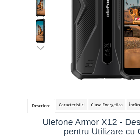
Oală sub Presiune
Slow Cooker
Grătar Grill
Gătit cu Aburi
Storcător
Deshidratoare
Blender
Aparate de Cafea
Aspiratoare Verticale
Friteuze Aer Cald / Air Fryer
Mașini de Spălat
Mașini de Spălat Vase
Caracteristici
Clasa Energetica
Încăr
Descriere
Mașini de Spălat Rufe
Ulefone Armor X12 - De
Roboți Curătenie
pentru Utilizare c
Roboți Aspirator
Roboți Geamuri