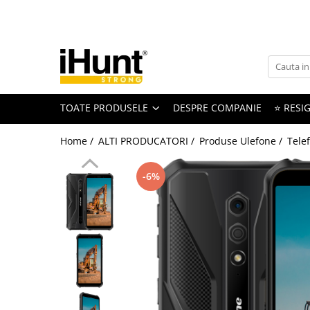
Toate Produsele
TELEFOANE & TABLETE IHUNT
Telefoane iHunt
TOATE PRODUSELE
DESPRE COMPANIE
⭐ RESIG
Smartphone
Telefoane Rezistente
Home /
ALTI PRODUCATORI /
Produse Ulefone /
Tele
Telefoane Butoane
Boxe Portabile
-6%
Casti Audio
Accesorii telefoane
Huse protectie
Smartwatch
Accesorii smartwatch
ELECTROCASNICE
Aparate de Gătit