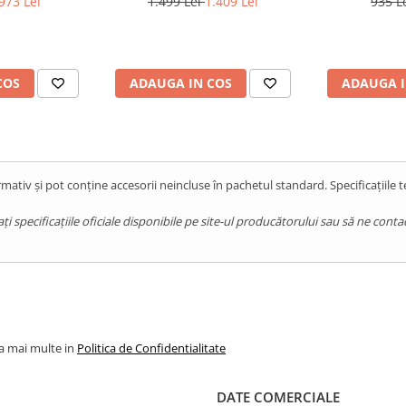
973 Lei
1.499 Lei
1.409 Lei
935 L
te sau ham de alpinism,
 10000mAh,
NFC, 10360mAh, Android 15,
14,
 În ciuda dimensiunii
, Orange
Gold
u toate activitățile zilnice -
tografiilor.
COS
ADAUGA IN COS
ADAUGA I
tru Întreaga Zi
grează o baterie generoasă
utilizare pe parcursul
mativ și pot conține accesorii neincluse în pachetul standard. Specificațiile 
ră că poți folosi telefonul
pecificațiile oficiale disponibile pe site-ul producătorului sau să ne contact
critice. Încărcarea de 5W
umplerea bateriei peste
lizare.
Performanță
la mai multe in
Politica de Confidentialitate
ek Helio A22 (MT6761V)
DATE COMERCIALE