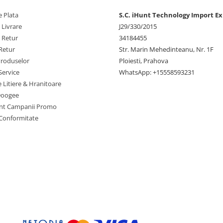
pentru eficiență energetică
ă grafică capabilă pentru
 Plata
S.C. iHunt Technology Import Ex
pset este optimizat pentru
 Livrare
J29/330/2015
pentru aplicații esențiale,
e Retur
34184455
Retur
Str. Marin Mehedinteanu, Nr. 1F
nținând în același timp
Produselor
Ploiesti, Prahova
Service
WhatsApp: +15558593231
e Litiere & Hranitoare
care
Doogee
nt Campanii Promo
tins virtual cu încă 3GB
 Conformitate
ng decent pentru aplicații
uficient pentru aplicațiile
emoria este expandabilă până
pentru cei care necesită
e. Android 13 Go Edition
 această configurație