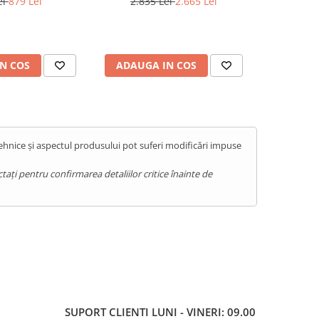
ei
879 Lei
2.835 Lei
2.665 Lei
2.03
 Green
RAM, 512GB, NFC, Android 15
ThermoVue
N COS
ADAUGA IN COS
ADAUG
tehnice și aspectul produsului pot suferi modificări impuse
ați pentru confirmarea detaliilor critice înainte de
SUPORT CLIENTI
LUNI - VINERI: 09.00