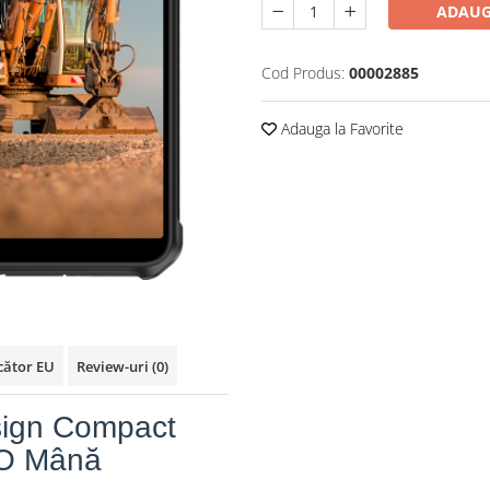
ADAUG
Cod Produs:
00002885
Adauga la Favorite
cător EU
Review-uri
(0)
sign Compact
u O Mână