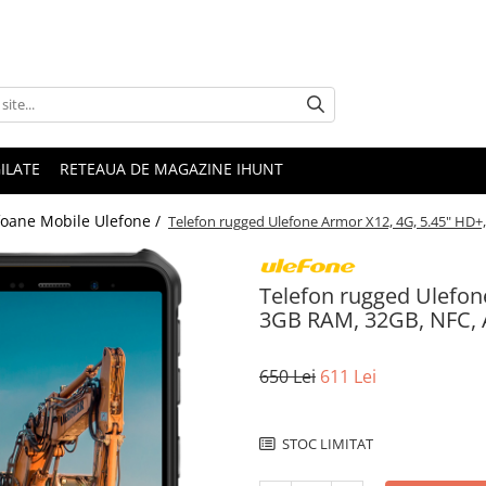
ILATE
RETEAUA DE MAGAZINE IHUNT
foane Mobile Ulefone /
Telefon rugged Ulefone Armor X12, 4G, 5.45" HD+,
Telefon rugged Ulefon
3GB RAM, 32GB, NFC, A
650 Lei
611 Lei
STOC LIMITAT