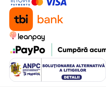
otografii Clare
 13MP folosind senzor Sony
liate în majoritatea
duri de fotografiere:
ntru control manual,
 pentru optimizare automată,
lligent Scanning pentru
ru imagini echilibrate,
r, grid lines pentru
otografiere subacvatică,
 telefonul este sub apă.
și Videocall-uri
ură f/2.0 asigură selfie-
ntală oferă moduri Normal,
s funcția Mirror pentru
entă pentru comunicare