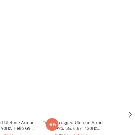
ed Ulefone Armor
Telefon rugged Ulefone Armor
Telefon r
-6%
-6%
" 90Hz, Helio G91,
28 Pro, 5G, 6.67" 120Hz
25T Pro Th
GB, NFC, Android
AMOLED, Dimensity 7300, 16GB
6300, 8G