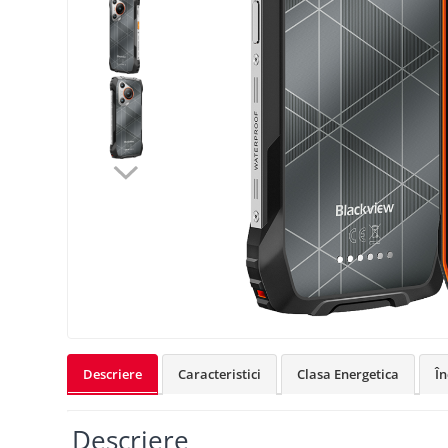
Oală sub Presiune
Slow Cooker
Grătar Grill
Gătit cu Aburi
Storcător
Deshidratoare
Blender
Aparate de Cafea
Aspiratoare Verticale
Friteuze Aer Cald / Air Fryer
Mașini de Spălat
Mașini de Spălat Vase
Mașini de Spălat Rufe
Descriere
Caracteristici
Clasa Energetica
Î
Roboți Curătenie
Roboți Aspirator
Descriere
Roboți Geamuri