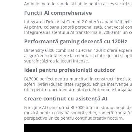
ENERGIE
Ambele metode rapide și fiabile pentru acces securizat.
Gift Card EV
Funcții AI comprehensive
STATII DE INCARCARE EV
Integrarea Doke AI și Gemini 2.0 oferă capabilități ext
Stații de Încărcare Rezidențiale /
AI pentru coloana sonoră personalizată, chat vocal conv
Integrarea asistentului AI transformă BL7000 într-un 
Acasă
Performanță gaming decentă cu 120Hz
Stații de Încărcare Comerciale /
Profesionale
Dimensity 6300 combinat cu ecran 120Hz oferă experien
asigură zero întârziere la comutarea între jocuri și ap
supraîncălzirea la jocuri intense.
Ideal pentru profesioniști outdoor
BL7000 perfect pentru muncitori în construcții (rezist
șoferi livrări (durabilitate rugged), echipe intervenție 
utilă pentru documentare afaceri. Autonomie lungă bate
Creare conținut cu asistență AI
Funcțiile AI transformă BL7000 într-un studio mobil de 
muzică pentru coloană sonoră video, cameră frontală 3
perspective unice pentru conținut creativ nocturn.