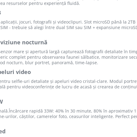
ea resurselor pentru experiență fluidă.
B
icații, jocuri, fotografii și videoclipuri. Slot microSD până la 2TB
 SIM - trebuie să alegi între dual SIM sau SIM + expansiune microSD.
viziune nocturnă
zor mare și apertură largă capturează fotografii detaliate în tim
uneric complet pentru observarea faunei sălbatice, monitorizare s
od nocturn, blur portret, panoramă, time-lapse.
peluri video
ru selfie-uri detaliate și apeluri video cristal-clare. Modul portre
nală pentru videoconferințe de lucru de acasă și crearea de conținu
W
lă.Încărcare rapidă 33W: 40% în 30 minute, 80% în aproximativ 1 
urilor, căștilor, camerelor foto, ceasurilor inteligente. Perfect p
ed