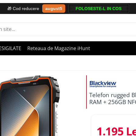
august5
🎁 Cod reducere
ESIGILATE
Reteaua de Magazine iHunt
Telefon rugged B
RAM + 256GB NF
1.195 L