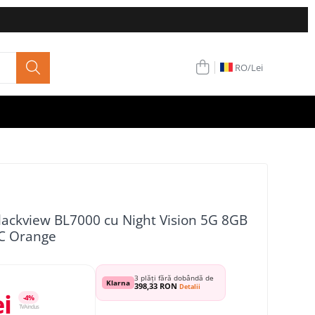
RO/
Lei
lackview BL7000 cu Night Vision 5G 8GB
C Orange
3 plăți fără dobândă de
Klarna
398,33 RON
Detalii
ei
-4%