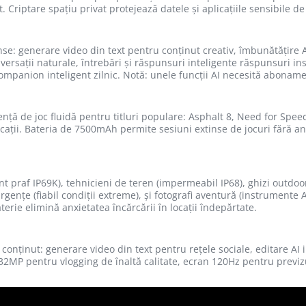
 Criptare spațiu privat protejează datele și aplicațiile sensibile de
inse: generare video din text pentru conținut creativ, îmbunătățire 
ersații naturale, întrebări și răspunsuri inteligente răspunsuri ins
companion inteligent zilnic. Notă: unele funcții AI necesită abona
ță de joc fluidă pentru titluri populare: Asphalt 8, Need for Spee
licații. Bateria de 7500mAh permite sesiuni extinse de jocuri fără a
ent praf IP69K), tehnicieni de teren (impermeabil IP68), ghizi outdo
urgențe (fiabil condiții extreme), și fotografi aventură (instrumente 
rie elimină anxietatea încărcării în locații îndepărtate.
conținut: generare video din text pentru rețele sociale, editare AI 
2MP pentru vlogging de înaltă calitate, ecran 120Hz pentru previzu