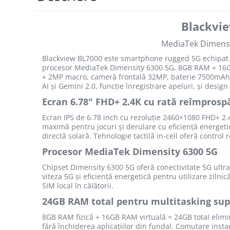
Roboți Gradină
Blackvie
Roboți Piscină
Accesorii Consumabile
MediaTek Dimensi
Uscătoare
Blackview BL7000 este smartphone rugged 5G echipat c
Uscătoare Haine
procesor MediaTek Dimensity 6300 5G, 8GB RAM + 16G
+ 2MP macro, cameră frontală 32MP, baterie 7500mAh c
Lăzi Frigorifice
AI și Gemini 2.0, funcție înregistrare apeluri, și des
Coșuri de gunoi
Ecran 6.78" FHD+ 2.4K cu rată reîmprosp
INGRIJIRE PERSONALA
Ecran IPS de 6.78 inch cu rezoluție 2460×1080 FHD+ 2.4K
Uscătoare de Păr
maximă pentru jocuri și derulare cu eficiență energeti
directă solară. Tehnologie tactilă in-cell oferă control r
Plăci de Îndreptat Părul
Procesor MediaTek Dimensity 6300 5G
SPA
Chipset Dimensity 6300 5G oferă conectivitate 5G ultra
CASA, GRADINA SI BRICOLAJ
viteza 5G și eficiență energetică pentru utilizare ziln
SIM local în călătorii.
Sigurante inteligente
24GB RAM total pentru multitasking sup
Camere de supraveghere
8GB RAM fizică + 16GB RAM virtuală = 24GB total elimină
Climatizare
fără închiderea aplicațiilor din fundal. Comutare inst