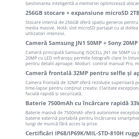
Purificatoare
Gestionarea inteligentă a memoriei optimizează alocar
Power Station
256GB stocare + expansiune microSD 2T
Seturi de duș
Stocare internă de 256GB oferă spațiu generos pentru apl
media masive. Notă: slot microSD partajat cu al doilea
Utilaje gradina
utilizatori intensivi.
PET SHOP
Cameră Samsung JN1 50MP + Sony 20MP 
Litiere Automate
Cameră principală Samsung ISOCELL JN1 de 50MP cu sen
Hrănitoare Inteligente
20MP cu LED infraroșu permite fotografii clare în înt
pentru detalii aproape. Moduri: control manual Pro, m
Accesorii Litiere
Cameră frontală 32MP pentru selfie și a
ALTI PRODUCATORI
Camera frontală de 32MP oferă rezoluție superioară pent
Produse Ulefone
time-lapse pentru conținut creativ. Claritate excepțio
facială rapidă și securizată.
Telefoane Mobile Ulefone
Tablete Ulefone
Baterie 7500mAh cu încărcare rapidă 33
Casti Audio Ulefone
Baterie masivă de 7500mAh oferă autonomie excepționa
Huse protectie Ulefone
baterie externă portabilă pentru încărcarea smartphone-
lungi de muncă fără acces la prize.
Produse Doogee
Certificări IP68/IP69K/MIL-STD-810H rugg
Telefoane Mobile Doogee