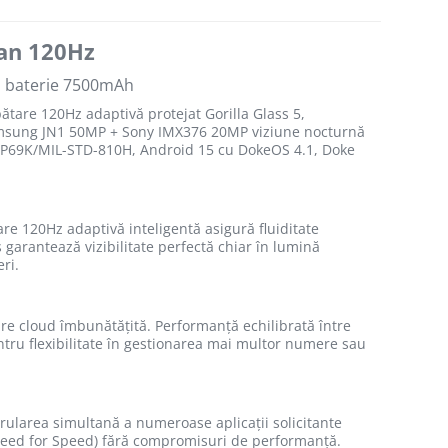
ran 120Hz
, baterie 7500mAh
tare 120Hz adaptivă protejat Gorilla Glass 5,
amsung JN1 50MP + Sony IMX376 20MP viziune nocturnă
8/IP69K/MIL-STD-810H, Android 15 cu DokeOS 4.1, Doke
are 120Hz adaptivă inteligentă asigură fluiditate
garantează vizibilitate perfectă chiar în lumină
eri.
are cloud îmbunătățită. Performanță echilibrată între
entru flexibilitate în gestionarea mai multor numere sau
 rularea simultană a numeroase aplicații solicitante
, Need for Speed) fără compromisuri de performanță.