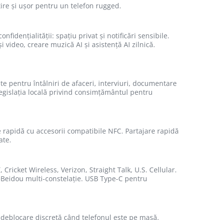
bțire și ușor pentru un telefon rugged.
idențialității: spațiu privat și notificări sensibile.
 video, creare muzică AI și asistență AI zilnică.
e pentru întâlniri de afaceri, interviuri, documentare
 legislația locală privind consimțământul pentru
rapidă cu accesorii compatibile NFC. Partajare rapidă
ate.
ricket Wireless, Verizon, Straight Talk, U.S. Cellular.
+Beidou multi-constelație. USB Type-C pentru
 deblocare discretă când telefonul este pe masă.