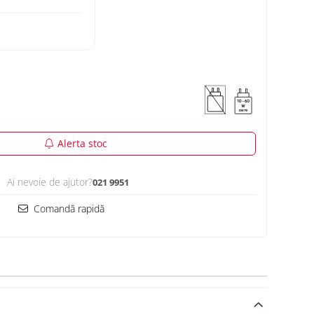
Alerta stoc
Ai nevoie de ajutor?
021 9951
Comandă rapidă