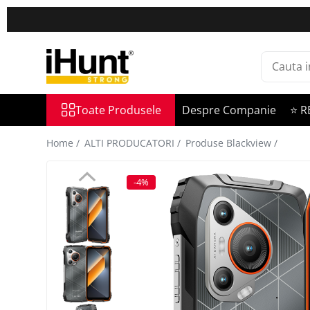
Toate Produsele
TELEFOANE & TABLETE IHUNT
Telefoane iHunt
Toate Produsele
Despre Companie
⭐ R
Smartphone
Telefoane Rezistente
Home /
ALTI PRODUCATORI /
Produse Blackview /
Telefoane Butoane
Boxe Portabile
-4%
Casti Audio
Accesorii telefoane
Huse protectie
Smartwatch
Accesorii smartwatch
ELECTROCASNICE
Aparate de Gătit