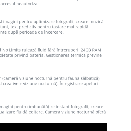
 accesul neautorizat.
AI imagini pentru optimizare fotografii, creare muzică
tant, text predictiv pentru tastare mai rapidă.
mente după perioada de încercare.
d No Limits rulează fluid fără întreruperi. 24GB RAM
nxietate privind bateria. Gestionarea termică previne
or (cameră viziune nocturnă pentru faună sălbatică),
AI creative + viziune nocturnă). Înregistrare apeluri
imagini pentru îmbunătățire instant fotografii, creare
alizare fluidă editare. Camera viziune nocturnă oferă