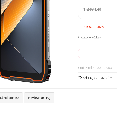
1.249 Lei
STOC EPUIZAT
Garanție 24 luni
Cod Produs:
00002900
Adauga la Favorite
ncărcător EU
Review-uri
(0)