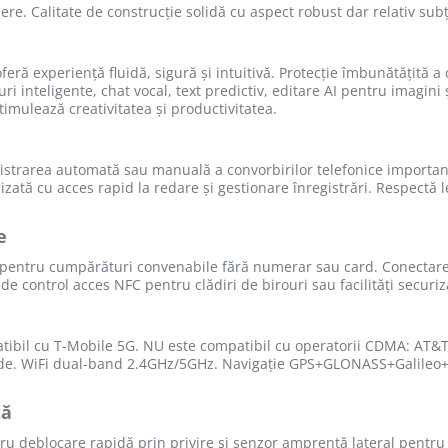
dere. Calitate de construcție solidă cu aspect robust dar relativ su
 experiență fluidă, sigură și intuitivă. Protecție îmbunătățită a conf
 inteligente, chat vocal, text predictiv, editare AI pentru imagini și
timulează creativitatea și productivitatea.
gistrarea automată sau manuală a convorbirilor telefonice important
urizată cu acces rapid la redare și gestionare înregistrări. Respectă
e
 pentru cumpărături convenabile fără numerar sau card. Conectare 
 control acces NFC pentru clădiri de birouri sau facilități securiz
ibil cu T-Mobile 5G. NU este compatibil cu operatorii CDMA: AT&T, C
apide. WiFi dual-band 2.4GHz/5GHz. Navigație GPS+GLONASS+Galileo
tă
ru deblocare rapidă prin privire și senzor amprentă lateral pentru