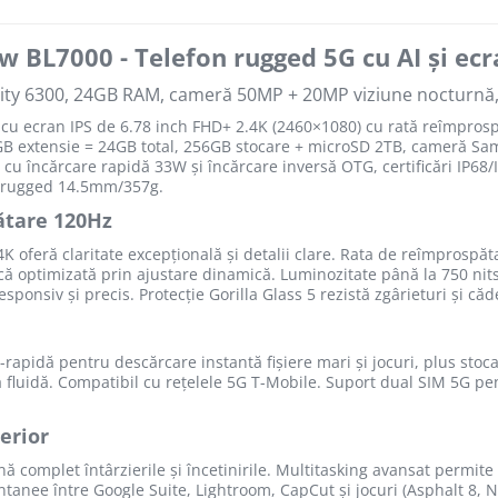
w BL7000 - Telefon rugged 5G cu AI și ec
ty 6300, 24GB RAM, cameră 50MP + 20MP viziune nocturnă
u ecran IPS de 6.78 inch FHD+ 2.4K (2460×1080) cu rată reîmprospă
B extensie = 24GB total, 256GB stocare + microSD 2TB, cameră S
u încărcare rapidă 33W și încărcare inversă OTG, certificări IP6
ign rugged 14.5mm/357g.
ătare 120Hz
 oferă claritate excepțională și detalii clare. Rata de reîmprospăt
că optimizată prin ajustare dinamică. Luminozitate până la 750 nits 
esponsiv și precis. Protecție Gorilla Glass 5 rezistă zgârieturi și căd
-rapidă pentru descărcare instantă fișiere mari și jocuri, plus stoc
ică fluidă. Compatibil cu rețelele 5G T-Mobile. Suport dual SIM 5G p
erior
 complet întârzierile și încetinirile. Multitasking avansat permite
antanee între Google Suite, Lightroom, CapCut și jocuri (Asphalt 8