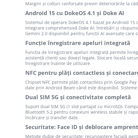
Margini și colțuri ranforsate previn deteriorările la că
Tablete Doogee
Android 15 cu DokeOS 4.1 și Doke AI
Produse Hotwav
Telefoane Mobile Hotwav
Sistemul de operare DokeOS 4.1 bazat pe Android 15 oferă
Integrare comprehensivă Doke AI: întrebări și răspunsuri
Produse Unihertz
Gemini 2.0 disponibil pentru funcții AI avansate care s
Telefoane Mobile Unihertz
Funcție înregistrare apeluri integrată
Tablete Unihertz
Funcția de înregistrare apeluri integrată permite înre
Produse Blackview
asistență clienți sau dovezi legale. Stocare locală sec
înregistrare înainte de utilizare.
Telefoane Mobile Blackview
NFC pentru plăți contactless și conectar
Tablete Blackview
Casti Audio Blackview
Chipset NFC permite plăți contactless prin Google Pay
date prin Android Beam când este disponibil. Sisteme de
Produse Fossibot
Dual SIM 5G și conectivitate completă
Telefoane Mobile Fossibot
Suport dual SIM 5G (1 slot partajat cu microSD). Compat
Tablete Fossibot
Bluetooth 5.2 pentru conexiuni wireless stabile și r
Produse Oukitel
încărcare și transfer date.
Telefoane Mobile Oukitel
Securitate: Face ID și deblocare ampren
Tablete Oukitel
Metode duble de securitate: recunoaștere facială pent