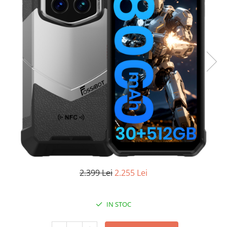
Oală sub Presiune
Slow Cooker
Grătar Grill
Gătit cu Aburi
Storcător
Deshidratoare
Blender
Aparate de Cafea
Aspiratoare Verticale
Friteuze Aer Cald / Air Fryer
Mașini de Spălat
Mașini de Spălat Vase
2.399 Lei
2.255 Lei
Mașini de Spălat Rufe
Roboți Curătenie
IN STOC
Roboți Aspirator
Roboți Geamuri