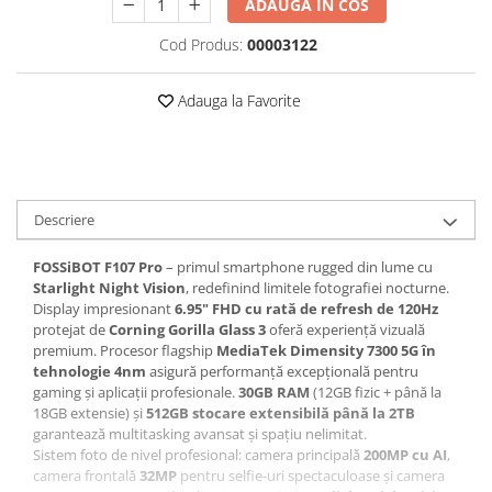
ADAUGA IN COS
Roboți Gradină
Cod Produs:
00003122
Roboți Piscină
Accesorii Consumabile
Adauga la Favorite
Uscătoare
Uscătoare Haine
Lăzi Frigorifice
Coșuri de gunoi
Descriere
INGRIJIRE PERSONALA
FOSSiBOT F107 Pro
– primul smartphone rugged din lume cu
Uscătoare de Păr
Starlight Night Vision
, redefinind limitele fotografiei nocturne.
Plăci de Îndreptat Părul
Display impresionant
6.95" FHD cu rată de refresh de 120Hz
protejat de
Corning Gorilla Glass 3
oferă experiență vizuală
SPA
premium. Procesor flagship
MediaTek Dimensity 7300 5G în
CASA, GRADINA SI BRICOLAJ
tehnologie 4nm
asigură performanță excepțională pentru
gaming și aplicații profesionale.
30GB RAM
(12GB fizic + până la
Sigurante inteligente
18GB extensie) și
512GB stocare extensibilă până la 2TB
Camere de supraveghere
garantează multitasking avansat și spațiu nelimitat.
Sistem foto de nivel profesional: camera principală
200MP cu AI
,
Climatizare
camera frontală
32MP
pentru selfie-uri spectaculoase și camera