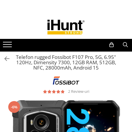
Toate Produsele
TELEFOANE & TABLETE IHUNT
Telefoane iHunt
Smartphone
Telefoane Rezistente
Telefon rugged Fossibot F107 Pro, 5G, 6.95"
120Hz, Dimensity 7300, 12GB RAM, 512GB,
Telefoane Butoane
NFC, 28000mAh, Android 15
Boxe Portabile
Casti Audio
Accesorii telefoane
2 Review-uri
Huse protectie
Smartwatch
-6%
Accesorii smartwatch
ELECTROCASNICE
Aparate de Gătit