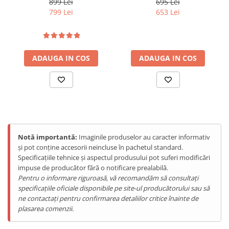
899 Lei
695 Lei
Tablete Doogee
8GB), 128GB, NFC, RGB
10600mAh, Android 13, Red
799 Lei
653 Lei
Light, IP68/IP69K, Android
Produse Hotwav
15
Telefoane Mobile Hotwav
Produse Unihertz
ADAUGA IN COS
ADAUGA IN COS
Telefoane Mobile Unihertz
Tablete Unihertz
Produse Blackview
Telefoane Mobile Blackview
Tablete Blackview
Casti Audio Blackview
Notă importantă:
Imaginile produselor au caracter informativ
și pot conține accesorii neincluse în pachetul standard.
Produse Fossibot
Specificațiile tehnice și aspectul produsului pot suferi modificări
Telefoane Mobile Fossibot
impuse de producător fără o notificare prealabilă.
Tablete Fossibot
Pentru o informare riguroasă, vă recomandăm să consultați
specificațiile oficiale disponibile pe site-ul producătorului sau să
Produse Oukitel
ne contactați pentru confirmarea detaliilor critice înainte de
Telefoane Mobile Oukitel
plasarea comenzii.
Tablete Oukitel