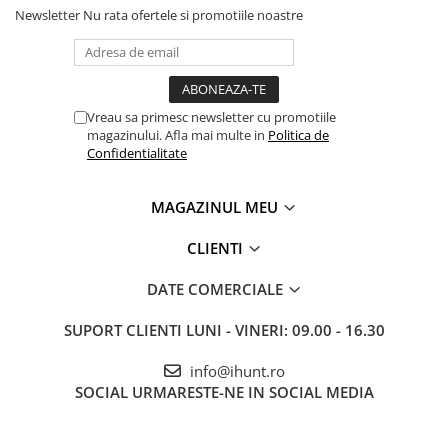
ENERGIE
Newsletter
Nu rata ofertele si promotiile noastre
Gift Card EV
STATII DE INCARCARE EV
Stații de Încărcare Rezidențiale /
Acasă
Vreau sa primesc newsletter cu promotiile
magazinului. Afla mai multe in
Politica de
Stații de Încărcare Comerciale /
Confidentialitate
Profesionale
MAGAZINUL MEU
CLIENTI
DATE COMERCIALE
SUPORT CLIENTI
LUNI - VINERI: 09.00 - 16.30
info@ihunt.ro
SOCIAL
URMARESTE-NE IN SOCIAL MEDIA