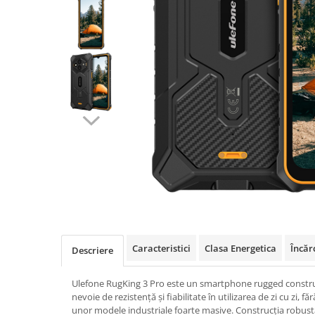
Oală sub Presiune
Slow Cooker
Grătar Grill
Gătit cu Aburi
Storcător
Deshidratoare
Blender
Aparate de Cafea
Aspiratoare Verticale
Friteuze Aer Cald / Air Fryer
Mașini de Spălat
Mașini de Spălat Vase
Caracteristici
Clasa Energetica
Încăr
Descriere
Mașini de Spălat Rufe
Roboți Curătenie
Ulefone RugKing 3 Pro este un smartphone rugged construit
Roboți Aspirator
nevoie de rezistență și fiabilitate în utilizarea de zi cu zi, 
unor modele industriale foarte masive. Construcția robustă
Roboți Geamuri