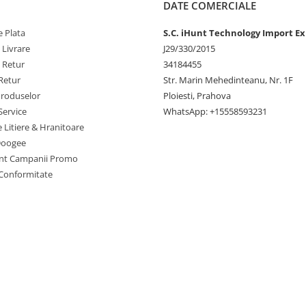
DATE COMERCIALE
 Plata
S.C. iHunt Technology Import Ex
 Livrare
J29/330/2015
e Retur
34184455
Retur
Str. Marin Mehedinteanu, Nr. 1F
Produselor
Ploiesti, Prahova
Service
WhatsApp: +15558593231
e Litiere & Hranitoare
Doogee
nt Campanii Promo
 Conformitate