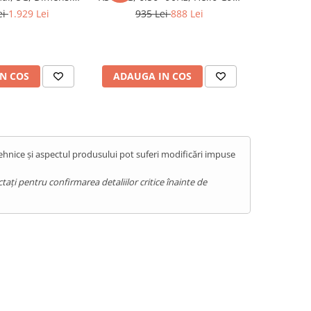
AM, 256GB, NFC,
6GB RAM, 128GB, NFC, Android
RAM, 256G
ei
1.929 Lei
935 Lei
888 Lei
1.39
rbo, Android 15
14, Green
N COS
ADAUGA IN COS
ADAUG
tehnice și aspectul produsului pot suferi modificări impuse
ați pentru confirmarea detaliilor critice înainte de