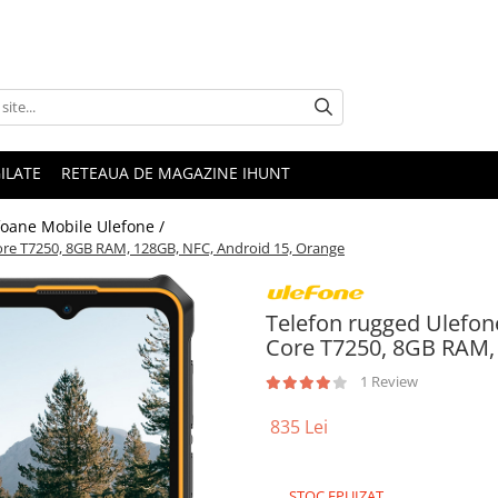
ILATE
RETEAUA DE MAGAZINE IHUNT
foane Mobile Ulefone /
Core T7250, 8GB RAM, 128GB, NFC, Android 15, Orange
Telefon rugged Ulefone
Core T7250, 8GB RAM,
1 Review
835 Lei
STOC EPUIZAT