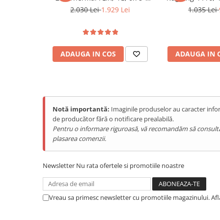
Purificatoare
120Hz, Helio G99, 12GB RAM,
Octa-Core T72
2.030 Lei
1.929 Lei
1.035 Lei
Power Station
256GB, NFC, Android 15
256GB, NFC,
Android 15
Seturi de duș
Utilaje gradina
ADAUGA IN COS
ADAUGA IN 
PET SHOP
Litiere Automate
Hrănitoare Inteligente
Accesorii Litiere
Notă importantă:
Imaginile produselor au caracter infor
de producător fără o notificare prealabilă.
ALTI PRODUCATORI
Pentru o informare riguroasă, vă recomandăm să consultați s
Produse Ulefone
plasarea comenzii.
Telefoane Mobile Ulefone
Tablete Ulefone
Newsletter
Nu rata ofertele si promotiile noastre
Smartwatch Ulefone
Casti Audio Ulefone
Vreau sa primesc newsletter cu promotiile magazinului. Af
Huse protectie Ulefone
Produse Doogee