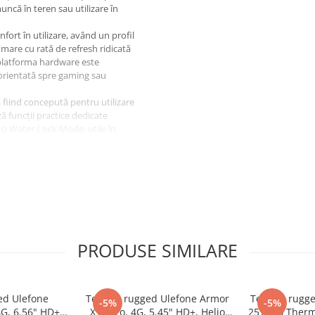
muncă în teren sau utilizare în
nfort în utilizare, având un profil
 mare cu rată de refresh ridicată
r platforma hardware este
i orientată spre gaming sau
fiind concepută pentru utilizare
ză funcții practice dedicate
 și Water-Lock Mode, utile în
 contribuie la o experiență
ru accesorii dedicate îl fac
 și bine echilibrat, potrivit
i utile în teren, fără dimensiuni
PRODUSE SIMILARE
ed Ulefone
Telefon rugged Ulefone Armor
Telefon rugg
-5%
-5%
4G, 6.56" HD+,
X12 Pro, 4G, 5.45" HD+, Helio
25T Pro Therm