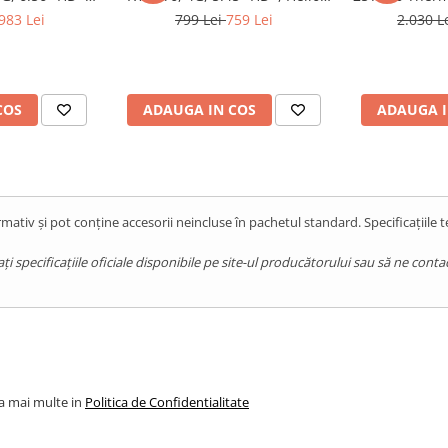
50, 8GB RAM,
G36, 4GB RAM, 64GB, NFC,
6300, 8GB R
983 Lei
799 Lei
759 Lei
2.030 L
 10000mAh,
Android 14, Black
ThermoVue Tu
, Orange
COS
ADAUGA IN COS
ADAUGA I
mativ și pot conține accesorii neincluse în pachetul standard. Specificațiile 
pecificațiile oficiale disponibile pe site-ul producătorului sau să ne contact
la mai multe in
Politica de Confidentialitate