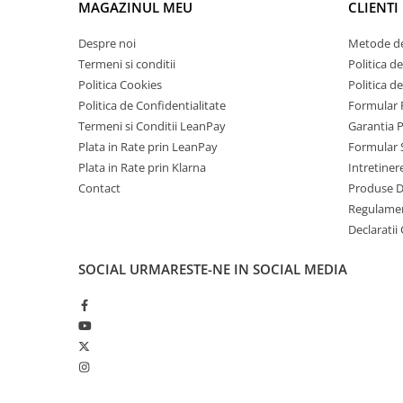
MAGAZINUL MEU
CLIENTI
Telefoane Mobile Doogee
Tablete Doogee
Despre noi
Metode de
Produse Hotwav
Termeni si conditii
Politica de
Politica Cookies
Politica d
Telefoane Mobile Hotwav
Politica de Confidentialitate
Formular 
Produse Unihertz
Termeni si Conditii LeanPay
Garantia 
Telefoane Mobile Unihertz
Plata in Rate prin LeanPay
Formular 
Tablete Unihertz
Plata in Rate prin Klarna
Intretiner
Produse Blackview
Contact
Produse 
Regulame
Telefoane Mobile Blackview
Declaratii
Tablete Blackview
Casti Audio Blackview
SOCIAL
URMARESTE-NE IN SOCIAL MEDIA
Produse Fossibot
Telefoane Mobile Fossibot
Tablete Fossibot
Produse Oukitel
Telefoane Mobile Oukitel