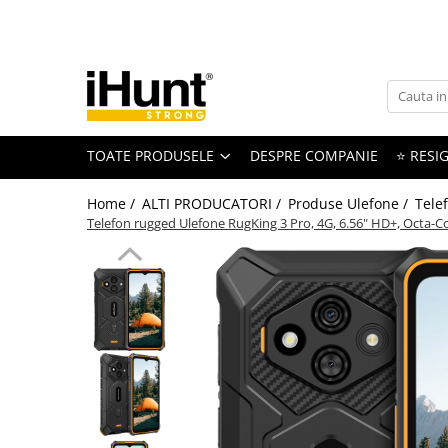
Toate Produsele
TELEFOANE & TABLETE IHUNT
Telefoane iHunt
TOATE PRODUSELE
DESPRE COMPANIE
⭐ RESIG
Smartphone
Telefoane Rezistente
Home /
ALTI PRODUCATORI /
Produse Ulefone /
Tele
Telefoane Butoane
Telefon rugged Ulefone RugKing 3 Pro, 4G, 6.56" HD+, Octa-
Boxe Portabile
Casti Audio
Accesorii telefoane
Huse protectie
Smartwatch
Accesorii smartwatch
ELECTROCASNICE
Aparate de Gătit