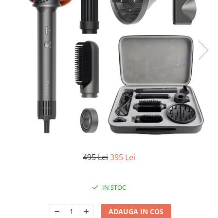
Oală sub Presiune
Slow Cooker
Grătar Grill
Gătit cu Aburi
Storcător
Deshidratoare
Blender
Aparate de Cafea
Aspiratoare Verticale
Friteuze Aer Cald / Air Fryer
Mașini de Spălat
495 Lei
395 Lei
Mașini de Spălat Vase
Mașini de Spălat Rufe
IN STOC
Roboți Curătenie
Roboți Aspirator
ADAUGA IN COS
Roboți Geamuri