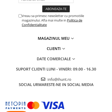
ENERGIE
Gift Card EV
Vreau sa primesc newsletter cu promotiile
STATII DE INCARCARE EV
magazinului. Afla mai multe in
Politica de
Stații de Încărcare Rezidențiale /
Confidentialitate
Acasă
Stații de Încărcare Comerciale /
MAGAZINUL MEU
Profesionale
CLIENTI
DATE COMERCIALE
SUPORT CLIENTI
LUNI - VINERI: 09.00 - 16.30
info@ihunt.ro
SOCIAL
URMARESTE-NE IN SOCIAL MEDIA