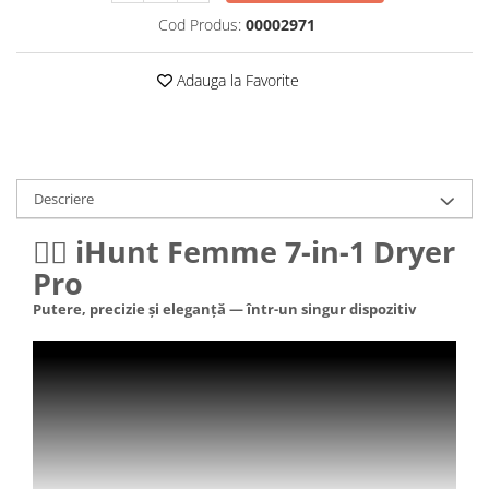
Roboți Gradină
Cod Produs:
00002971
Roboți Piscină
Accesorii Consumabile
Adauga la Favorite
Uscătoare
Uscătoare Haine
Lăzi Frigorifice
Descriere
Coșuri de gunoi
INGRIJIRE PERSONALA
💇‍♀️ iHunt Femme 7-in-1 Dryer
Uscătoare de Păr
Pro
Plăci de Îndreptat Părul
Putere, precizie și eleganță — într-un singur dispozitiv
SPA
CASA, GRADINA SI BRICOLAJ
Sigurante inteligente
Camere de supraveghere
Climatizare