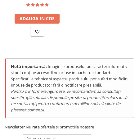
Tablete Doogee
Produse Hotwav
ADAUGA IN COS
Telefoane Mobile Hotwav
Produse Unihertz
Telefoane Mobile Unihertz
Tablete Unihertz
Produse Blackview
Telefoane Mobile Blackview
Notă importantă:
Imaginile produselor au caracter informativ
și pot conține accesorii neincluse în pachetul standard.
Tablete Blackview
Specificațiile tehnice și aspectul produsului pot suferi modificări
Casti Audio Blackview
impuse de producător fără o notificare prealabilă.
Produse Fossibot
Pentru o informare riguroasă, vă recomandăm să consultați
specificațiile oficiale disponibile pe site-ul producătorului sau să
Telefoane Mobile Fossibot
ne contactați pentru confirmarea detaliilor critice înainte de
Tablete Fossibot
plasarea comenzii.
Produse Oukitel
Telefoane Mobile Oukitel
Newsletter
Nu rata ofertele si promotiile noastre
Tablete Oukitel