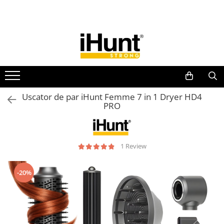
Toate Produsele
TELEFOANE & TABLETE IHUNT
Telefoane iHunt
Smartphone
Telefoane Rezistente
Uscator de par iHunt Femme 7 in 1 Dryer HD4
PRO
Telefoane Butoane
Boxe Portabile
Casti Audio
1 Review
Accesorii telefoane
Huse protectie
-20%
Smartwatch
Accesorii smartwatch
ELECTROCASNICE
Aparate de Gătit