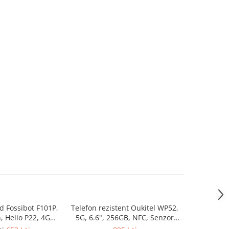
d Fossibot F101P,
Telefon rezistent Oukitel WP52,
Telefon r
-6%
h, Helio P22, 4GB
5G, 6.6", 256GB, NFC, Senzor
Pro, 5G, 6
B, 10600mAh,
Amprenta, 6500mAh, Android
8GB RAM, 1