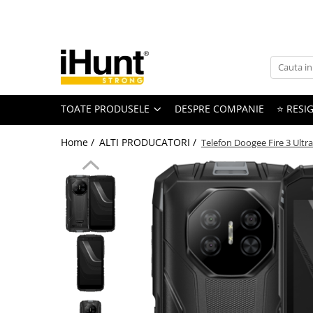
Toate Produsele
TELEFOANE & TABLETE IHUNT
Telefoane iHunt
TOATE PRODUSELE
DESPRE COMPANIE
⭐ RESIG
Smartphone
Telefoane Rezistente
Home /
ALTI PRODUCATORI /
Telefon Doogee Fire 3 Ultr
Telefoane Butoane
Boxe Portabile
Casti Audio
Accesorii telefoane
Huse protectie
Smartwatch
Accesorii smartwatch
ELECTROCASNICE
Aparate de Gătit