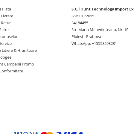
act. Dimensiunile sale reduse nu
 de mic pentru a fi purtat
 Plata
S.C. iHunt Technology Import Ex
ru a face fata celor mai dure
 Livrare
J29/330/2015
e Retur
34184455
Retur
Str. Marin Mehedinteanu, Nr. 1F
Produselor
Ploiesti, Prahova
sor octa-core performant,
Service
WhatsApp: +15558593231
itare si viziune nocturna de
e Litiere & Hranitoare
 cu o singura mana.
Doogee
nt Campanii Promo
 Conformitate