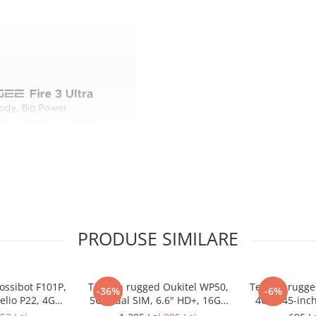
PRODUSE SIMILARE
e-pret in categoria telefoanelor
, Fire 3 Ultra este telefonul
ossibot F101P,
Telefon rugged Oukitel WP50,
Telefon rugge
-36%
-6%
i.
elio P22, 4GB
5G, Dual SIM, 6.6" HD+, 16GB
4G, 5.45-inc
10600mAh,
RAM (4GB + 12GB), 256GB, NFC,
RAM, 64G