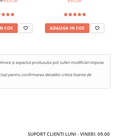
ei
653 Lei
895 Lei
1.07
 13, Black
14, Blue
N COS
ADAUGA IN COS
ADAUG
tehnice și aspectul produsului pot suferi modificări impuse
ați pentru confirmarea detaliilor critice înainte de
SUPORT CLIENTI
LUNI - VINERI: 09.00