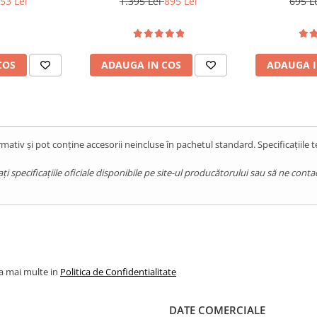
53 Lei
1.395 Lei
895 Lei
695 L
13, Red
GPS, Android 14, Blue
Android
COS
ADAUGA IN COS
ADAUGA I
mativ și pot conține accesorii neincluse în pachetul standard. Specificațiile 
pecificațiile oficiale disponibile pe site-ul producătorului sau să ne contact
la mai multe in
Politica de Confidentialitate
DATE COMERCIALE