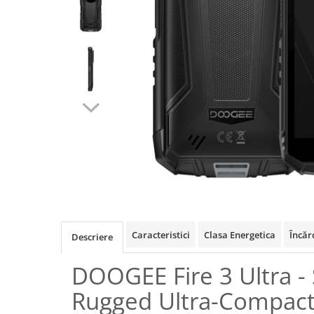
Oală sub Presiune
Slow Cooker
Grătar Grill
Gătit cu Aburi
Storcător
Deshidratoare
Blender
Aparate de Cafea
Aspiratoare Verticale
Friteuze Aer Cald / Air Fryer
Mașini de Spălat
Mașini de Spălat Vase
Caracteristici
Clasa Energetica
Încăr
Descriere
Mașini de Spălat Rufe
DOOGEE Fire 3 Ultra 
Roboți Curătenie
Roboți Aspirator
Rugged Ultra-Compact
Roboți Geamuri