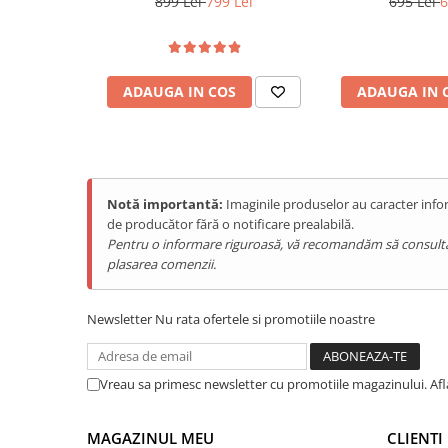
899 Lei
799 Lei
695 Lei
6
Purificatoare
RGB Light, IP68/IP69K, Android
Android 
Power Station
15
Seturi de duș
ADAUGA IN COS
ADAUGA IN 
Utilaje gradina
PET SHOP
Litiere Automate
Hrănitoare Inteligente
Notă importantă:
Imaginile produselor au caracter infor
Accesorii Litiere
de producător fără o notificare prealabilă.
Pentru o informare riguroasă, vă recomandăm să consultați s
ALTI PRODUCATORI
plasarea comenzii.
Produse Ulefone
Telefoane Mobile Ulefone
Newsletter
Nu rata ofertele si promotiile noastre
Tablete Ulefone
Casti Audio Ulefone
Huse protectie Ulefone
Vreau sa primesc newsletter cu promotiile magazinului. Af
Produse Doogee
Corp Mic, Putere Mare
Telefoane Mobile Doogee
MAGAZINUL MEU
CLIENTI