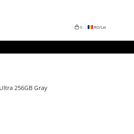
0
RO/
Lei
 Ultra 256GB Gray