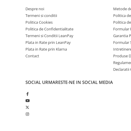
Fire 3 Ultra redefineste conceptul de telefon rugged comp
Tablete Doogee
compromit deloc puterea si functionalitatea. Este suficient
Despre noi
Metode de
Produse Hotwav
confortabil in orice buzunar, dar suficient de puternic pent
Termeni si conditii
Politica de
provocari.
Telefoane Mobile Hotwav
Politica Cookies
Politica d
Produse Unihertz
Politica de Confidentialitate
Formular 
Caracteristici Premium
Termeni si Conditii LeanPay
Garantia 
Telefoane Mobile Unihertz
Fire 3 Ultra vine echipat cu cele mai noi tehnologii: proce
Plata in Rate prin LeanPay
Formular 
memorie extinsa, baterie de mare capacitate, certificari mil
Tablete Unihertz
Plata in Rate prin Klarna
Intretiner
20MP. Totul intr-un corp ultra-compact care se manevreza
Produse Blackview
Contact
Produse 
Telefoane Mobile Blackview
Regulame
Declaratii
Tablete Blackview
Casti Audio Blackview
SOCIAL
URMARESTE-NE IN SOCIAL MEDIA
Produse Fossibot
Telefoane Mobile Fossibot
Tablete Fossibot
Produse Oukitel
Telefoane Mobile Oukitel
Tablete Oukitel