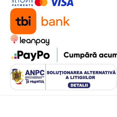
 - Memorie
ta Maxima
zic + 18GB extensie virtuala) si
i spatiu enorm pentru aplicatii,
a 2TB prin card microSD pentru
ng sau lucrezi cu fisiere mari,
M extinsa asigura ca telefonul
deschise simultan.