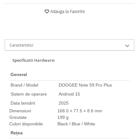
Roboți Gradină
Adauga la Favorite
Roboți Piscină
Accesorii Consumabile
Uscătoare
Uscătoare Haine
Caracteristici
Lăzi Frigorifice
Coșuri de gunoi
Specificatii Hardware:
INGRIJIRE PERSONALA
General
Uscătoare de Păr
Plăci de Îndreptat Părul
Brand / Model
DOOGEE Note 59 Pro Plus
Sistem de operare
Android 15
SPA
Data lansării
2025
CASA, GRADINA SI BRICOLAJ
Dimensiuni
168.0 × 77.5 × 8.6 mm
Sigurante inteligente
Greutate
199 g
Camere de supraveghere
Culori disponibile
Black / Blue / White
Climatizare
Rețea