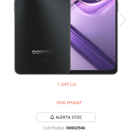
Oală sub Presiune
Slow Cooker
Grătar Grill
Gătit cu Aburi
Storcător
Deshidratoare
Blender
Aparate de Cafea
Aspiratoare Verticale
Friteuze Aer Cald / Air Fryer
1.049 Lei
Mașini de Spălat
Mașini de Spălat Vase
STOC EPUIZAT
Mașini de Spălat Rufe
Roboți Curătenie
ALERTA STOC
Roboți Aspirator
Cod Produs:
00002946
Roboți Geamuri