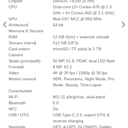
Chipset
UNISOC T8200 (6 nm)
Tablete Doogee
CPU
Octa-core (2× Cortex-A76 @ 2.3
Produse Hotwav
GHz + 6× Cortex-A55 @ 2.1 GHz)
GPU
Mali-G57 MC2 @ 850 MHz
Telefoane Mobile Hotwav
Arhitectură
64-bit
Produse Unihertz
Memorie & Stocare
Telefoane Mobile Unihertz
RAM
12 GB (fizic) + extensie virtuală
Stocare internă
512 GB (UFS)
Tablete Unihertz
Card extern
microSD / TF până la 2 TB
Produse Blackview
Camere
Telefoane Mobile Blackview
Spate (principală)
50 MP, f/1.8, PDAF, dual LED flash
Frontală
8 MP, f/2.2
Tablete Blackview
Video
4K @ 30 fps / 1080p @ 30 fps
Casti Audio Blackview
Moduri cameră
HDR, Panorama, Night Mode, Pro
Produse Fossibot
Mode, Beauty, Time-Lapse
Conectivitate
Telefoane Mobile Fossibot
Wi-Fi
802.11 a/b/g/n/ac, dual-band
Tablete Fossibot
Bluetooth
5.0
Produse Oukitel
NFC
Da
USB / OTG
USB Type-C 2.0, suport OTG &
Telefoane Mobile Oukitel
reverse charging
Tablete Oukitel
Navigație
GPS, A-GPS, GLONASS, Galileo,