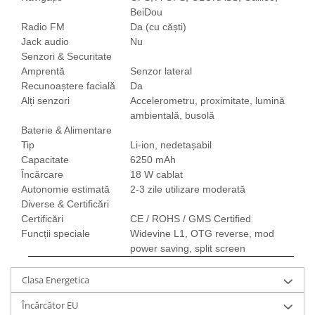
ENERGIE
BeiDou
Gift Card EV
Radio FM
Da (cu căști)
Jack audio
Nu
STATII DE INCARCARE EV
Senzori & Securitate
Stații de Încărcare Rezidențiale /
Amprentă
Senzor lateral
Acasă
Recunoaștere facială
Da
Stații de Încărcare Comerciale /
Alți senzori
Accelerometru, proximitate, lumină
Profesionale
ambientală, busolă
Baterie & Alimentare
Tip
Li-ion, nedetașabil
Capacitate
6250 mAh
Încărcare
18 W cablat
Autonomie estimată
2-3 zile utilizare moderată
Diverse & Certificări
Certificări
CE / ROHS / GMS Certified
Funcții speciale
Widevine L1, OTG reverse, mod
power saving, split screen
Clasa Energetica
Încărcător EU