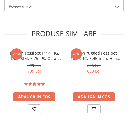
Review-uri
(0)
PRODUSE SIMILARE
Telefon Fossibot F114, 4G,
Telefon rugged Fossibot
-11%
-6%
Dual SIM, 6.75 IPS, Octa-
F101P, 4G, 5.45-inch, Helio
Core, 12GB RAM (4GB +
P22, 4GB RAM, 64GB,
899 Lei
695 Lei
8GB), 128GB, NFC, RGB
10600mAh, Android 13, Red
799 Lei
653 Lei
Light, IP68/IP69K, Android
15
ADAUGA IN COS
ADAUGA IN COS