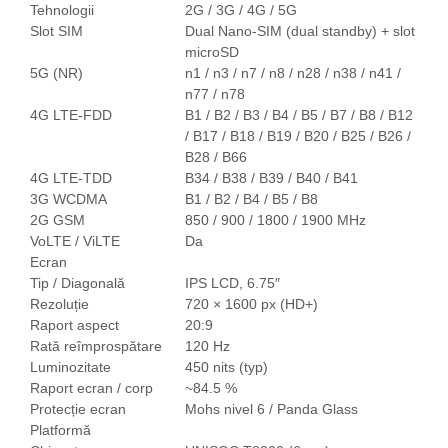
Purificatoare
Tehnologii
2G / 3G / 4G / 5G
Slot SIM
Dual Nano-SIM (dual standby) + slot
Power Station
microSD
Seturi de duș
5G (NR)
n1 / n3 / n7 / n8 / n28 / n38 / n41 /
Utilaje gradina
n77 / n78
4G LTE-FDD
B1 / B2 / B3 / B4 / B5 / B7 / B8 / B12
PET SHOP
/ B17 / B18 / B19 / B20 / B25 / B26 /
Litiere Automate
B28 / B66
4G LTE-TDD
B34 / B38 / B39 / B40 / B41
Hrănitoare Inteligente
3G WCDMA
B1 / B2 / B4 / B5 / B8
Accesorii Litiere
2G GSM
850 / 900 / 1800 / 1900 MHz
VoLTE / ViLTE
Da
ALTI PRODUCATORI
Ecran
Produse Ulefone
Tip / Diagonală
IPS LCD, 6.75″
Telefoane Mobile Ulefone
Rezoluție
720 × 1600 px (HD+)
Raport aspect
20:9
Tablete Ulefone
Rată reîmprospătare
120 Hz
Casti Audio Ulefone
Luminozitate
450 nits (typ)
Huse protectie Ulefone
Raport ecran / corp
~84.5 %
Produse Doogee
Protecție ecran
Mohs nivel 6 / Panda Glass
Platformă
Telefoane Mobile Doogee