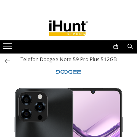
Toate Produsele
TELEFOANE & TABLETE IHUNT
Telefoane iHunt
Smartphone
Telefoane Rezistente
Telefon Doogee Note 59 Pro Plus 512GB
Telefoane Butoane
Boxe Portabile
Casti Audio
Accesorii telefoane
Huse protectie
Smartwatch
Accesorii smartwatch
ELECTROCASNICE
Aparate de Gătit