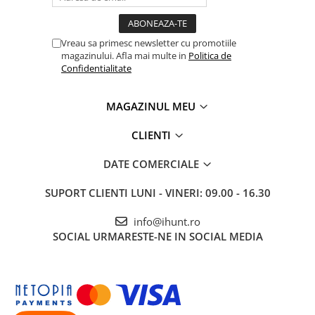
ENERGIE
Gift Card EV
Vreau sa primesc newsletter cu promotiile
STATII DE INCARCARE EV
magazinului. Afla mai multe in
Politica de
Stații de Încărcare Rezidențiale /
Confidentialitate
Acasă
Stații de Încărcare Comerciale /
MAGAZINUL MEU
Profesionale
CLIENTI
DATE COMERCIALE
SUPORT CLIENTI
LUNI - VINERI: 09.00 - 16.30
Compatibilitate încărcare inversă
info@ihunt.ro
Capacitatea de încărcare inversă a Tank Mini îți permite să îl
SOCIAL
URMARESTE-NE IN SOCIAL MEDIA
folosești ca powerbank portabil pentru a încărca alte dispozitive,
transformându-l într-un companion versatil când ești pe drum.