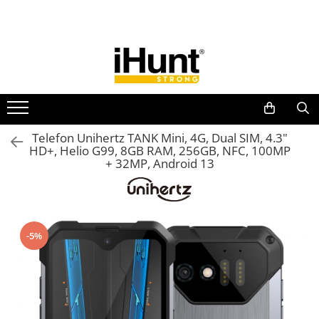
Toate Produsele
TELEFOANE & TABLETE IHUNT
Telefoane iHunt
Smartphone
Telefoane Rezistente
Telefon Unihertz TANK Mini, 4G, Dual SIM, 4.3"
HD+, Helio G99, 8GB RAM, 256GB, NFC, 100MP
Telefoane Butoane
+ 32MP, Android 13
Boxe Portabile
Casti Audio
Accesorii telefoane
-5%
Huse protectie
Smartwatch
Accesorii smartwatch
ELECTROCASNICE
Aparate de Gătit