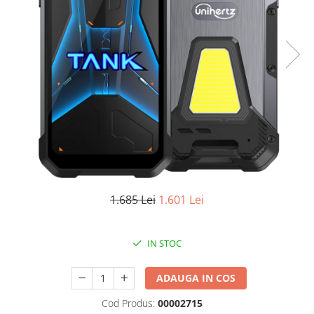
Oală sub Presiune
Slow Cooker
Grătar Grill
Gătit cu Aburi
Storcător
Deshidratoare
Blender
Aparate de Cafea
Aspiratoare Verticale
Friteuze Aer Cald / Air Fryer
1.685 Lei
1.601 Lei
Mașini de Spălat
Mașini de Spălat Vase
IN STOC
Mașini de Spălat Rufe
Roboți Curătenie
ADAUGA IN COS
Roboți Aspirator
Cod Produs:
00002715
Roboți Geamuri