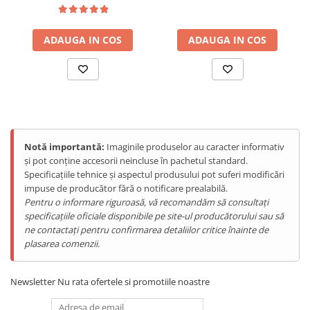
Tablete Doogee
Conceput pentru profesioniști, Tank Mini oferă multitasking fluid
cu 12GB RAM, stocare generoasă de 256GB (expandabilă cu încă
Produse Hotwav
1TB), și performanță de înaltă eficiență alimentată de chipset-ul
ADAUGA IN COS
ADAUGA IN COS
Telefoane Mobile Hotwav
avansat Helio G99 Octa-Core.
Produse Unihertz
Telefoane Mobile Unihertz
Tablete Unihertz
Produse Blackview
Telefoane Mobile Blackview
Notă importantă:
Imaginile produselor au caracter informativ
și pot conține accesorii neincluse în pachetul standard.
Tablete Blackview
Specificațiile tehnice și aspectul produsului pot suferi modificări
Casti Audio Blackview
impuse de producător fără o notificare prealabilă.
Produse Fossibot
Pentru o informare riguroasă, vă recomandăm să consultați
specificațiile oficiale disponibile pe site-ul producătorului sau să
Telefoane Mobile Fossibot
ne contactați pentru confirmarea detaliilor critice înainte de
Tablete Fossibot
plasarea comenzii.
Baterie puternică 5800mAh cu încărcare rapidă
Produse Oukitel
Cu combinația unei baterii robuste de 5800mAh și capacitate de
Telefoane Mobile Oukitel
Newsletter
Nu rata ofertele si promotiile noastre
încărcare rapidă 33W, poți folosi cu încredere dispozitivul pe tot
Tablete Oukitel
parcursul zilei fără să îți faci griji că bateria se va descărca.