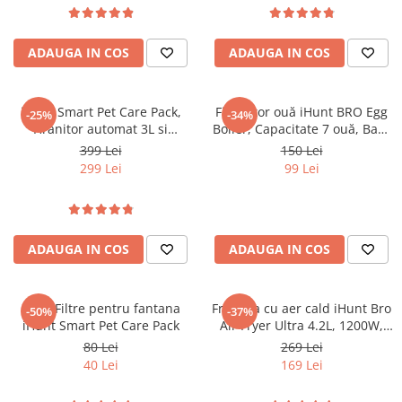
Purificatoare
Power Station
ADAUGA IN COS
ADAUGA IN COS
Seturi de duș
Utilaje gradina
iHunt Smart Pet Care Pack,
Fierbător ouă iHunt BRO Egg
PET SHOP
-25%
-34%
Hranitor automat 3L si
Boiler, Capacitate 7 ouă, Bază
Litiere Automate
fantana apa 2L pentru
Inox, Oprire Automată, Alertă
399 Lei
150 Lei
animale de companie
Sonoră, Tăvițe Non-stick, Fără
Hrănitoare Inteligente
299 Lei
99 Lei
BPA
Accesorii Litiere
ALTI PRODUCATORI
Produse Ulefone
ADAUGA IN COS
ADAUGA IN COS
Telefoane Mobile Ulefone
Tablete Ulefone
Set 4 Filtre pentru fantana
Friteuza cu aer cald iHunt Bro
-50%
-37%
Smartwatch Ulefone
iHunt Smart Pet Care Pack
Air Fryer Ultra 4.2L, 1200W,
Casti Audio Ulefone
Temperatura reglabila 80-200
80 Lei
269 Lei
°C, Ecran touch, 7 programe
Huse protectie Ulefone
40 Lei
169 Lei
automate, Compacta
Produse Doogee