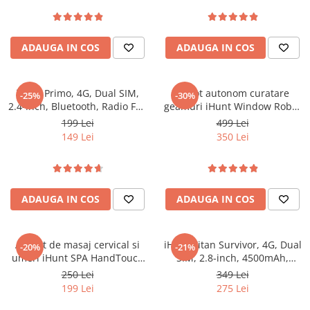
Roboți Gradină
Roboți Piscină
ADAUGA IN COS
ADAUGA IN COS
Accesorii Consumabile
Uscătoare
Uscătoare Haine
iHunt Primo, 4G, Dual SIM,
Robot autonom curatare
-25%
-30%
2.4-inch, Bluetooth, Radio FM,
geamuri iHunt Window Robot
Lăzi Frigorifice
Camera Foto, Black
3
199 Lei
499 Lei
Coșuri de gunoi
149 Lei
350 Lei
INGRIJIRE PERSONALA
Uscătoare de Păr
Plăci de Îndreptat Părul
ADAUGA IN COS
ADAUGA IN COS
SPA
CASA, GRADINA SI BRICOLAJ
Aparat de masaj cervical si
iHunt Titan Survivor, 4G, Dual
-20%
-21%
Sigurante inteligente
umeri iHunt SPA HandTouch
SIM, 2.8-inch, 4500mAh,
Neck 3D, Tehnologie masaj
Camera Foto, Buton SOS
Camere de supraveghere
250 Lei
349 Lei
bionic/imitare maini umane,
199 Lei
275 Lei
Climatizare
Incalzire, Reincarcabil, Alb