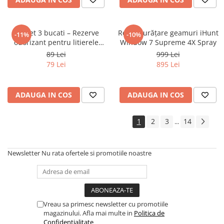
Pachet 3 bucati – Rezerve
Robot curățare geamuri iHunt
-11%
-10%
odorizant pentru litierele
Window 7 Supreme 4X Spray
iHunt Smart Cat Litter V1 și V5
89 Lei
999 Lei
79 Lei
895 Lei
ADAUGA IN COS
ADAUGA IN COS
1
2
3
14
...
Newsletter
Nu rata ofertele si promotiile noastre
Vreau sa primesc newsletter cu promotiile
magazinului. Afla mai multe in
Politica de
Confidentialitate