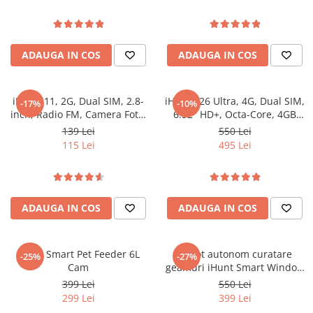
Termobloc 1350W, Compatibil
cu Cafea Măcinată - Capsule -
Oală sub Presiune
Paduri, Duza Abur, Inox
Slow Cooker
ADAUGA IN COS
ADAUGA IN COS
Grătar Grill
Gătit cu Aburi
Storcător
iHunt i11, 2G, Dual SIM, 2.8-
iHunt S26 Ultra, 4G, Dual SIM,
-17%
-10%
Deshidratoare
inch, Radio FM, Camera Foto,
6.52" HD+, Octa-Core, 4GB
1500mAh, Silver
RAM, 128GB, 16MP + 8MP,
Blender
139 Lei
550 Lei
GPS, Android 14
115 Lei
495 Lei
Aparate de Cafea
Aspiratoare Verticale
Friteuze Aer Cald / Air Fryer
ADAUGA IN COS
ADAUGA IN COS
Mașini de Spălat
Mașini de Spălat Vase
Mașini de Spălat Rufe
iHunt Smart Pet Feeder 6L
Robot autonom curatare
-25%
-27%
Cam
geamuri iHunt Smart Window
Roboți Curătenie
Robot 3 PRO
399 Lei
550 Lei
Roboți Aspirator
299 Lei
399 Lei
Roboți Geamuri