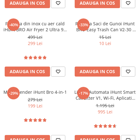
Tablete Oukitel
ADAUGA IN COS
ADAUGA IN COS
ENERGIE
Gift Card EV
Friteuza din inox cu aer cald
Rezerva Saci de Gunoi iHunt
-40%
-33%
STATII DE INCARCARE EV
iHunt BRO Air Fryer 2 Ultra 9L,
BRO Easy Trash Can V2-30 /
2200W, Dublă încălzire,
S140, Lungime 8m, 1 Bucata
Stații de Încărcare Rezidențiale /
499 Lei
15 Lei
Temperatura reglabila 80-200
Acasă
299 Lei
10 Lei
°C, Ecran touch, 10 programe
Stații de Încărcare Comerciale /
automate
Profesionale
ADAUGA IN COS
ADAUGA IN COS
Multi Blender iHunt Bro 4-in-1
Litiera Automata iHunt Smart
-29%
-17%
Cat Litter V1, Wi-Fi, Aplicatie
279 Lei
Smart
1.195 Lei
199 Lei
995 Lei
ADAUGA IN COS
ADAUGA IN COS