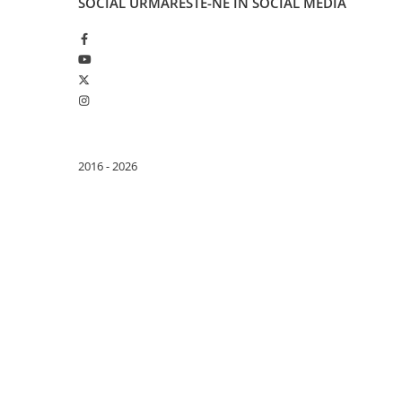
SOCIAL
URMARESTE-NE IN SOCIAL MEDIA
Purificatoare
Power Station
Seturi de duș
Utilaje gradina
PET SHOP
Litiere Automate
Hrănitoare Inteligente
2016 - 2026
Accesorii Litiere
ALTI PRODUCATORI
Produse Ulefone
Telefoane Mobile Ulefone
Tablete Ulefone
Smartwatch Ulefone
Casti Audio Ulefone
Huse protectie Ulefone
Produse Doogee