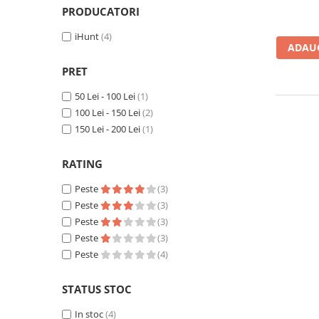
PRODUCATORI
Oală sub Presiune
iHunt
(4)
Slow Cooker
ADAUG
Grătar Grill
PRET
Gătit cu Aburi
Storcător
50 Lei - 100 Lei
(1)
Deshidratoare
100 Lei - 150 Lei
(2)
150 Lei - 200 Lei
(1)
Blender
Aparate de Cafea
RATING
Aspiratoare Verticale
Peste
(3)
Friteuze Aer Cald / Air Fryer
Peste
(3)
Mașini de Spălat
Peste
(3)
Mașini de Spălat Vase
Peste
(3)
Peste
(4)
Mașini de Spălat Rufe
Roboți Curătenie
STATUS STOC
Roboți Aspirator
In stoc
(4)
Roboți Geamuri