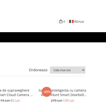
0
RO/
Lei
Ordoneaza:
 de supraveghere
Sonerie inteligenta cu camera
-49%
mart Cloud Camera 3
video iHunt Smart Doorbell
PRO
WIFI Alb
115 Lei
85 Lei
275 Lei
139 Lei