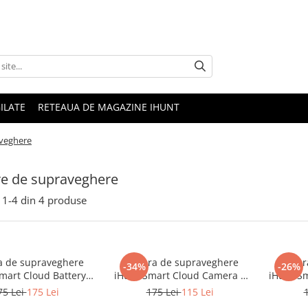
ILATE
RETEAUA DE MAGAZINE IHUNT
veghere
e de supraveghere
1-
4
din
4
produse
 de supraveghere
Camera de supraveghere
Camera
-34%
-26%
mart Cloud Battery
iHunt Smart Cloud Camera 6
iHunt S
amera 9 PRO
PTZ PRO
75 Lei
175 Lei
175 Lei
115 Lei