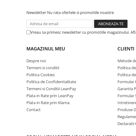
Roboți Gradină
Newsletter
Nu rata ofertele si promotiile noastre
Roboți Piscină
Accesorii Consumabile
Uscătoare
Vreau sa primesc newsletter cu promotiile magazinului. Af
Uscătoare Haine
Lăzi Frigorifice
MAGAZINUL MEU
CLIENTI
Coșuri de gunoi
Despre noi
Metode de
INGRIJIRE PERSONALA
Termeni si conditii
Politica de
Uscătoare de Păr
Politica Cookies
Politica d
Politica de Confidentialitate
Formular 
Plăci de Îndreptat Părul
Termeni si Conditii LeanPay
Garantia 
SPA
Plata in Rate prin LeanPay
Formular 
CASA, GRADINA SI BRICOLAJ
Plata in Rate prin Klarna
Intretiner
Contact
Produse 
Sigurante inteligente
Regulame
Camere de supraveghere
Declaratii
Climatizare