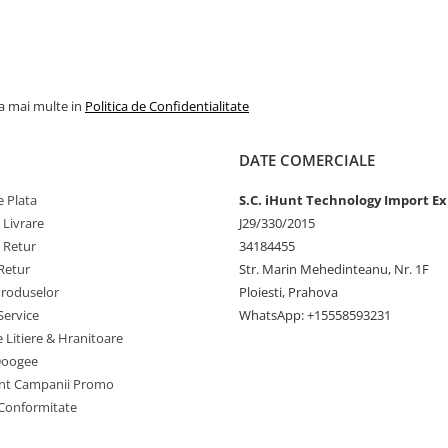
la mai multe in
Politica de Confidentialitate
DATE COMERCIALE
 Plata
S.C. iHunt Technology Import Ex
 Livrare
J29/330/2015
e Retur
34184455
Retur
Str. Marin Mehedinteanu, Nr. 1F
Produselor
Ploiesti, Prahova
Service
WhatsApp: +15558593231
e Litiere & Hranitoare
Doogee
nt Campanii Promo
 Conformitate