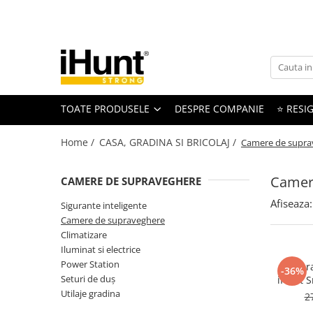
Toate Produsele
TELEFOANE & TABLETE IHUNT
Telefoane iHunt
TOATE PRODUSELE
DESPRE COMPANIE
⭐ RESIG
Smartphone
Telefoane Rezistente
Home /
CASA, GRADINA SI BRICOLAJ /
Camere de supra
Telefoane Butoane
Boxe Portabile
Camer
CAMERE DE SUPRAVEGHERE
Casti Audio
Afiseaza:
Sigurante inteligente
Accesorii telefoane
Camere de supraveghere
Huse protectie
Climatizare
Iluminat si electrice
Smartwatch
Power Station
Camera
-36%
Accesorii smartwatch
Seturi de duș
iHunt S
ELECTROCASNICE
C
Utilaje gradina
2
Aparate de Gătit