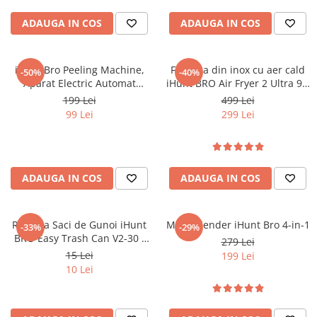
ADAUGA IN COS
ADAUGA IN COS
iHunt Bro Peeling Machine,
Friteuza din inox cu aer cald
-50%
-40%
Aparat Electric Automat
iHunt BRO Air Fryer 2 Ultra 9L,
pentru Decojit Fructe și
2200W, Dublă încălzire,
199 Lei
499 Lei
Legume, 6 Lame Inox, 50W,
Temperatura reglabila 80-200
99 Lei
299 Lei
Acumulator 1300mAh, Fără
°C, Ecran touch, 10 programe
Fir, Negru
automate
ADAUGA IN COS
ADAUGA IN COS
Rezerva Saci de Gunoi iHunt
Multi Blender iHunt Bro 4-in-1
-33%
-29%
BRO Easy Trash Can V2-30 /
279 Lei
S140, Lungime 8m, 1 Bucata
15 Lei
199 Lei
10 Lei