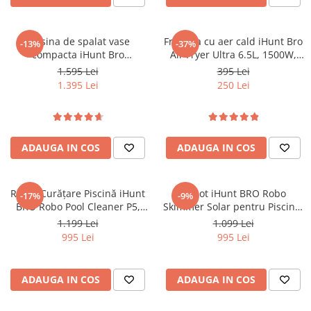
Masina de spalat vase
Friteuza cu aer cald iHunt Bro
-13%
-37%
compacta iHunt Bro
Air Fryer Ultra 6.5L, 1500W,
Dishwasher Xpert
Temperatura reglabila 80-200
1.595 Lei
395 Lei
°C, Ecran touch, 10 programe
1.395 Lei
250 Lei
automate, Compacta
ADAUGA IN COS
ADAUGA IN COS
Robot Curățare Piscină iHunt
Robot iHunt BRO Robo
-17%
-9%
BRO Robo Pool Cleaner P5,
Skimmer Solar pentru Piscine,
Smart Auto-Docking, Auto-
Curățare Automată Linia Apei,
1.199 Lei
1.099 Lei
Scufundare, Rezervor 2.5L,
Colectare Frunze și Resturi
995 Lei
995 Lei
Filtru Fin 200μm, Autonomie
Plutitoare, Instalare Rapidă,
Mare, Fără Fir
Incărcare Solară, Rezistent
UV, Telecomandă
ADAUGA IN COS
ADAUGA IN COS