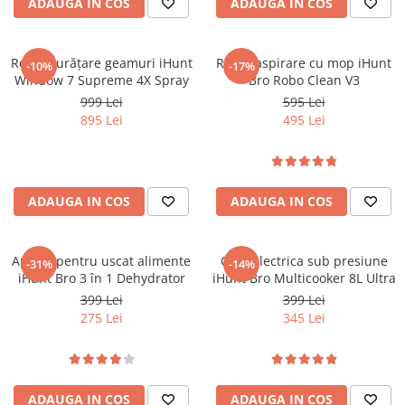
ADAUGA IN COS
ADAUGA IN COS
Robot curățare geamuri iHunt
Robot aspirare cu mop iHunt
-10%
-17%
Window 7 Supreme 4X Spray
Bro Robo Clean V3
999 Lei
595 Lei
895 Lei
495 Lei
ADAUGA IN COS
ADAUGA IN COS
Aparat pentru uscat alimente
Oala electrica sub presiune
-31%
-14%
iHunt Bro 3 în 1 Dehydrator
iHunt Bro Multicooker 8L Ultra
399 Lei
399 Lei
275 Lei
345 Lei
ADAUGA IN COS
ADAUGA IN COS