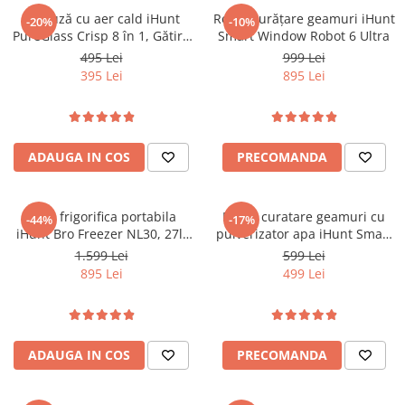
Friteuză cu aer cald iHunt
Robot curățare geamuri iHunt
-20%
-10%
PureGlass Crisp 8 în 1, Gătire
Smart Window Robot 6 Ultra
Sănătoasă, 1500W, Vase
495 Lei
999 Lei
Modulare din Sticlă
395 Lei
895 Lei
Borosilicată 4L + 1.5L, Capace
de Sigilare, Compactă
ADAUGA IN COS
PRECOMANDA
Lada frigorifica portabila
Robot curatare geamuri cu
-44%
-17%
iHunt Bro Freezer NL30, 27l,
pulverizator apa iHunt Smart
61cm, Compresor Freon,
Window Robot 3 Ultra
1.599 Lei
599 Lei
Ecran Digital, Capac Dublu
895 Lei
499 Lei
Sens, AC - DC 12/24V
ADAUGA IN COS
PRECOMANDA