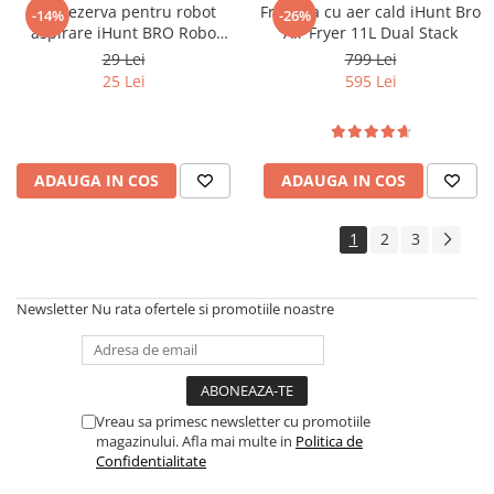
Sac rezerva pentru robot
Friteuza cu aer cald iHunt Bro
-14%
-26%
aspirare iHunt BRO Robo
Air Fryer 11L Dual Stack
Clean V6 AutoBase
29 Lei
799 Lei
25 Lei
595 Lei
ADAUGA IN COS
ADAUGA IN COS
1
2
3
Newsletter
Nu rata ofertele si promotiile noastre
Vreau sa primesc newsletter cu promotiile
magazinului. Afla mai multe in
Politica de
Confidentialitate