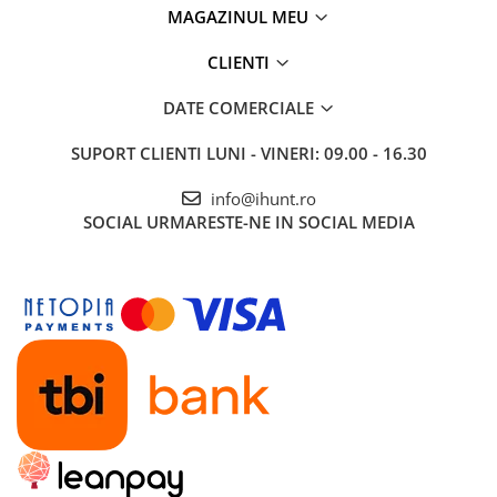
MAGAZINUL MEU
Roboți Gradină
Roboți Piscină
CLIENTI
Accesorii Consumabile
DATE COMERCIALE
Uscătoare
Uscătoare Haine
SUPORT CLIENTI
LUNI - VINERI: 09.00 - 16.30
Lăzi Frigorifice
info@ihunt.ro
Coșuri de gunoi
SOCIAL
URMARESTE-NE IN SOCIAL MEDIA
INGRIJIRE PERSONALA
Uscătoare de Păr
Plăci de Îndreptat Părul
SPA
CASA, GRADINA SI BRICOLAJ
Sigurante inteligente
Camere de supraveghere
Climatizare