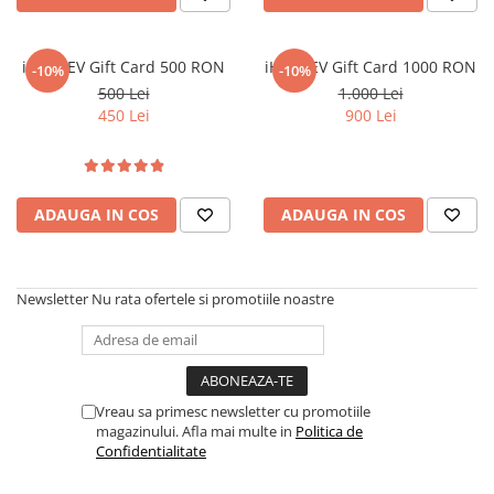
Oală sub Presiune
Slow Cooker
iHunt EV Gift Card 500 RON
iHunt EV Gift Card 1000 RON
-10%
-10%
Grătar Grill
500 Lei
1.000 Lei
450 Lei
900 Lei
Gătit cu Aburi
Storcător
Deshidratoare
Blender
ADAUGA IN COS
ADAUGA IN COS
Aparate de Cafea
Aspiratoare Verticale
Friteuze Aer Cald / Air Fryer
Newsletter
Nu rata ofertele si promotiile noastre
Mașini de Spălat
Mașini de Spălat Vase
Mașini de Spălat Rufe
Vreau sa primesc newsletter cu promotiile
Roboți Curătenie
magazinului. Afla mai multe in
Politica de
Confidentialitate
Roboți Aspirator
Roboți Geamuri