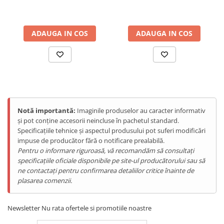
Telefoane Mobile Doogee
Tablete Doogee
ADAUGA IN COS
ADAUGA IN COS
Produse Hotwav
Telefoane Mobile Hotwav
Produse Unihertz
Telefoane Mobile Unihertz
Tablete Unihertz
Produse Blackview
Notă importantă:
Imaginile produselor au caracter informativ
Telefoane Mobile Blackview
și pot conține accesorii neincluse în pachetul standard.
Specificațiile tehnice și aspectul produsului pot suferi modificări
Tablete Blackview
impuse de producător fără o notificare prealabilă.
Casti Audio Blackview
Pentru o informare riguroasă, vă recomandăm să consultați
Produse Fossibot
specificațiile oficiale disponibile pe site-ul producătorului sau să
ne contactați pentru confirmarea detaliilor critice înainte de
Telefoane Mobile Fossibot
plasarea comenzii.
Tablete Fossibot
Produse Oukitel
Newsletter
Nu rata ofertele si promotiile noastre
Telefoane Mobile Oukitel