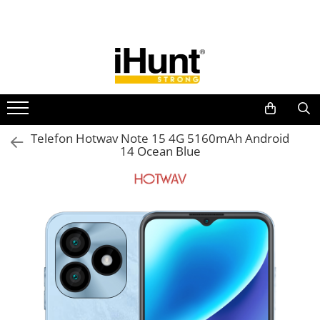
Toate Produsele
TELEFOANE & TABLETE IHUNT
Telefoane iHunt
Smartphone
Telefoane Rezistente
Telefon Hotwav Note 15 4G 5160mAh Android
14 Ocean Blue
Telefoane Butoane
Boxe Portabile
Casti Audio
Accesorii telefoane
Huse protectie
Smartwatch
Accesorii smartwatch
ELECTROCASNICE
Aparate de Gătit