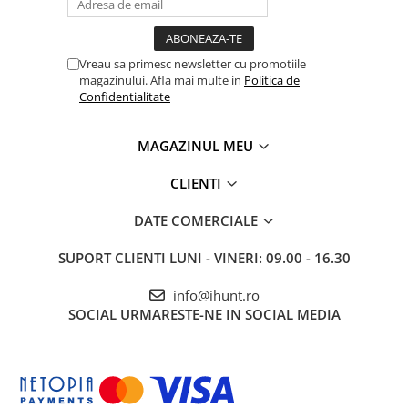
Tablete Oukitel
ENERGIE
Gift Card EV
Vreau sa primesc newsletter cu promotiile
magazinului. Afla mai multe in
Politica de
STATII DE INCARCARE EV
Confidentialitate
Stații de Încărcare Rezidențiale /
Acasă
Display de 6.6" INCELL
MAGAZINUL MEU
Rezoluție: 720 x 1612 pixeli pentru o experiență vizuală clară și
Stații de Încărcare Comerciale /
plăcută.
Profesionale
CLIENTI
DATE COMERCIALE
SUPORT CLIENTI
LUNI - VINERI: 09.00 - 16.30
info@ihunt.ro
SOCIAL
URMARESTE-NE IN SOCIAL MEDIA