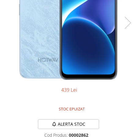
Oală sub Presiune
Slow Cooker
Grătar Grill
Gătit cu Aburi
Storcător
Deshidratoare
Blender
Aparate de Cafea
Aspiratoare Verticale
Friteuze Aer Cald / Air Fryer
439 Lei
Mașini de Spălat
Mașini de Spălat Vase
STOC EPUIZAT
Mașini de Spălat Rufe
Roboți Curătenie
ALERTA STOC
Roboți Aspirator
Cod Produs:
00002862
Roboți Geamuri