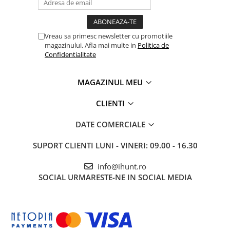
Tablete Oukitel
ENERGIE
Gift Card EV
Vreau sa primesc newsletter cu promotiile
magazinului. Afla mai multe in
Politica de
STATII DE INCARCARE EV
Confidentialitate
Stații de Încărcare Rezidențiale /
Acasă
MAGAZINUL MEU
Stații de Încărcare Comerciale /
Profesionale
256GB Stocare Interna +
CLIENTI
Expansiune de 2TB
DATE COMERCIALE
Cu 256GB stocare interna si posibilitatea de a adauga un card
microSD de pana la 2TB, nu vei mai avea niciodata probleme de
SUPORT CLIENTI
LUNI - VINERI: 09.00 - 16.30
spatiu. Stocheaza toate fotografiile, videoclipurile, jocurile si
aplicatiile tale fara griji.
info@ihunt.ro
SOCIAL
URMARESTE-NE IN SOCIAL MEDIA