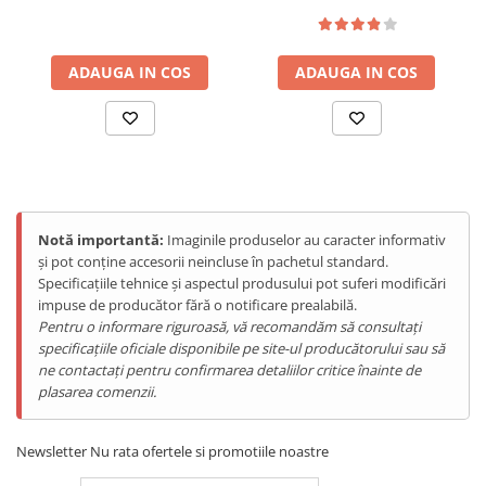
Telefoane Mobile Doogee
Tablete Doogee
ADAUGA IN COS
ADAUGA IN COS
Produse Hotwav
Telefoane Mobile Hotwav
Produse Unihertz
Telefoane Mobile Unihertz
Hyper Engine 3.0 - Gaming la
Tablete Unihertz
Nivel Superior
Produse Blackview
Notă importantă:
Imaginile produselor au caracter informativ
Tehnologia Hyper Engine 3.0 optimizeaza performantele de
Telefoane Mobile Blackview
și pot conține accesorii neincluse în pachetul standard.
gaming, oferind frame rate-uri ridicate, raspuns rapid la comenzi
Specificațiile tehnice și aspectul produsului pot suferi modificări
si o experienta de joc superioara. Ideal pentru gamerii pretentiosi
Tablete Blackview
impuse de producător fără o notificare prealabilă.
care nu accepta compromisuri.
Casti Audio Blackview
Pentru o informare riguroasă, vă recomandăm să consultați
Produse Fossibot
specificațiile oficiale disponibile pe site-ul producătorului sau să
ne contactați pentru confirmarea detaliilor critice înainte de
Telefoane Mobile Fossibot
plasarea comenzii.
Tablete Fossibot
Produse Oukitel
Newsletter
Nu rata ofertele si promotiile noastre
Telefoane Mobile Oukitel