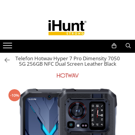
Toate Produsele
TELEFOANE & TABLETE IHUNT
Telefoane iHunt
Smartphone
Telefoane Rezistente
Telefon Hotwav Hyper 7 Pro Dimensity 7050
5G 256GB NFC Dual Screen Leather Black
Telefoane Butoane
Boxe Portabile
Casti Audio
Accesorii telefoane
-10%
Huse protectie
Smartwatch
Accesorii smartwatch
ELECTROCASNICE
Aparate de Gătit