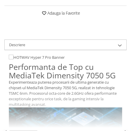
Roboți Gradină
Adauga la Favorite
Roboți Piscină
Accesorii Consumabile
Uscătoare
Uscătoare Haine
Descriere
Lăzi Frigorifice
Coșuri de gunoi
INGRIJIRE PERSONALA
Performanta de Top cu
Uscătoare de Păr
MediaTek Dimensity 7050 5G
Plăci de Îndreptat Părul
Experimenteaza puterea procesarii de ultima generatie cu
chipset-ul MediaTek Dimensity 7050 5G, realizat in tehnologie
SPA
TSMC 6nm. Procesorul octa-core de 2.6GHz ofera performante
CASA, GRADINA SI BRICOLAJ
exceptionale pentru orice task, de la gaming intensiv la
multitasking avansat.
Sigurante inteligente
Camere de supraveghere
Climatizare