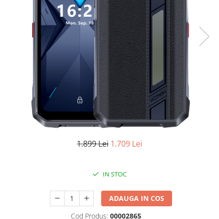
Oală sub Presiune
Slow Cooker
Grătar Grill
Gătit cu Aburi
Storcător
Deshidratoare
Blender
Aparate de Cafea
Aspiratoare Verticale
Friteuze Aer Cald / Air Fryer
1.899 Lei
1.709 Lei
Mașini de Spălat
Mașini de Spălat Vase
IN STOC
Mașini de Spălat Rufe
Roboți Curătenie
ADAUGA IN COS
Roboți Aspirator
Cod Produs:
00002865
Roboți Geamuri