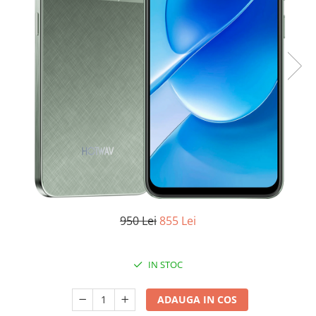
Oală sub Presiune
Slow Cooker
Grătar Grill
Gătit cu Aburi
Storcător
Deshidratoare
Blender
Aparate de Cafea
Aspiratoare Verticale
Friteuze Aer Cald / Air Fryer
Mașini de Spălat
950 Lei
855 Lei
Mașini de Spălat Vase
Mașini de Spălat Rufe
IN STOC
Roboți Curătenie
Roboți Aspirator
ADAUGA IN COS
Roboți Geamuri