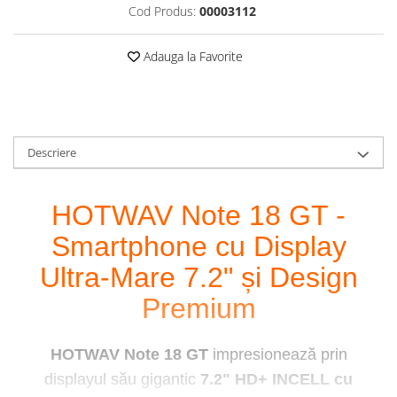
Cod Produs:
00003112
Roboți Gradină
Roboți Piscină
Adauga la Favorite
Accesorii Consumabile
Uscătoare
Uscătoare Haine
Lăzi Frigorifice
Descriere
Coșuri de gunoi
INGRIJIRE PERSONALA
HOTWAV Note 18 GT -
Uscătoare de Păr
Smartphone cu Display
Plăci de Îndreptat Părul
Ultra-Mare 7.2" și Design
SPA
CASA, GRADINA SI BRICOLAJ
Premium
Sigurante inteligente
Camere de supraveghere
HOTWAV Note 18 GT
impresionează prin
Climatizare
displayul său gigantic
7.2" HD+ INCELL cu