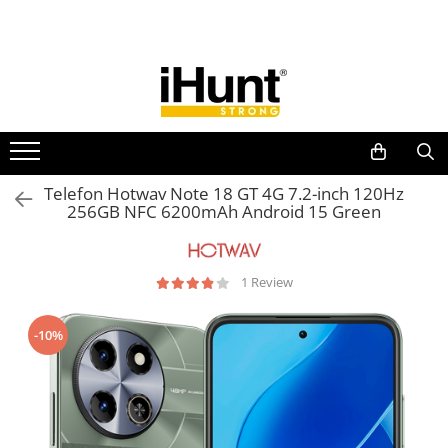
Toate Produsele
TELEFOANE & TABLETE IHUNT
Telefoane iHunt
Smartphone
Telefoane Rezistente
Telefon Hotwav Note 18 GT 4G 7.2-inch 120Hz
256GB NFC 6200mAh Android 15 Green
Telefoane Butoane
Boxe Portabile
Casti Audio
1 Review
Accesorii telefoane
Huse protectie
-10%
Smartwatch
Accesorii smartwatch
ELECTROCASNICE
Aparate de Gătit