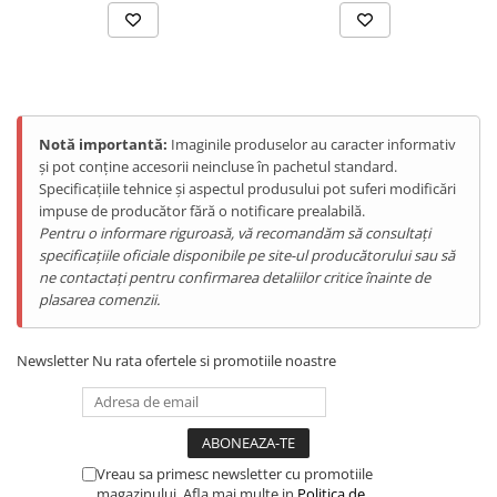
Tablete Oukitel
ENERGIE
Gift Card EV
STATII DE INCARCARE EV
Stații de Încărcare Rezidențiale /
Notă importantă:
Imaginile produselor au caracter informativ
Acasă
și pot conține accesorii neincluse în pachetul standard.
Stații de Încărcare Comerciale /
Specificațiile tehnice și aspectul produsului pot suferi modificări
Design Premium Ultra-Subțire:
Profesionale
impuse de producător fără o notificare prealabilă.
Pentru o informare riguroasă, vă recomandăm să consultați
8.6mm și 226g
specificațiile oficiale disponibile pe site-ul producătorului sau să
ne contactați pentru confirmarea detaliilor critice înainte de
Panoul spate cu
marble grain texture
adaugă
plasarea comenzii.
rafinament și stil distinct. Alege dintre
Obsidian Black
(Negru Obsidian),
Titan Gold
(Auriu Titan) sau
Forest
Newsletter
Nu rata ofertele si promotiile noastre
Green
(Verde Pădure) pentru a-ți exprima
personalitatea. Cu doar
8.6mm grosime și 226g
greutate
, Note 18 GT stabilește un nou standard în
ușurință și eleganță, combinând inginerie avansată cu
Vreau sa primesc newsletter cu promotiile
estetică rafinată. Design-ul subțire oferă confort fără
magazinului. Afla mai multe in
Politica de