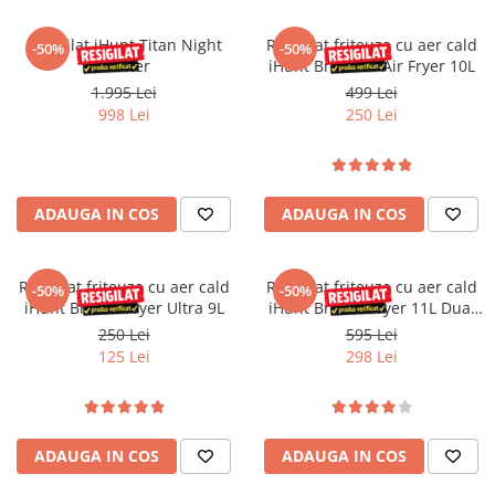
Roboți Gradină
Resigilat iHunt Titan Night
Resigilat friteuza cu aer cald
-50%
-50%
Roboți Piscină
Hunter
iHunt Bro Dual Air Fryer 10L
Accesorii Consumabile
1.995 Lei
499 Lei
Uscătoare
998 Lei
250 Lei
Uscătoare Haine
Lăzi Frigorifice
Coșuri de gunoi
ADAUGA IN COS
ADAUGA IN COS
INGRIJIRE PERSONALA
Uscătoare de Păr
Resigilat friteuza cu aer cald
Resigilat friteuza cu aer cald
-50%
-50%
Plăci de Îndreptat Părul
iHunt Bro Air Fryer Ultra 9L
iHunt Bro Air Fryer 11L Dual
Stack
250 Lei
595 Lei
SPA
125 Lei
298 Lei
CASA, GRADINA SI BRICOLAJ
Sigurante inteligente
Camere de supraveghere
ADAUGA IN COS
ADAUGA IN COS
Climatizare